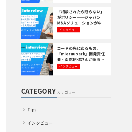
の考え方
「相談されたら断らない」
がポリシー──ジャパン
M&Aソリューションが中小
企業の事業承継に全力で向
インタビュー
き合う理由
コードの先にあるもの。
「mieruupark」開発責任
者・南舘拓弥さんが語る
「共創するエンジニア」と
インタビュー
いうキャリア
CATEGORY
カテゴリー
Tips
インタビュー