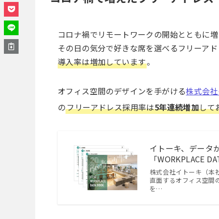
コロナ禍でリモートワークの開始とともに増
その日の気分で好きな席を選べるフリーアド
導入率は増加しています
。
オフィス空間のデザインを手がける
株式会社
の
フリーアドレス採用率は
5年連続増加
して
イトーキ、データ
「WORKPLACE DA
株式会社イトーキ（本
直面するオフィス空間の今の
を…