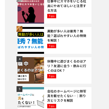
仕事中にスマホをいじる社
員にやめてほしいと注意す
る方法
Tips
異動が多い人は優秀？無
能？選ばれやすい人の特徴
を解説！
Tips
休職中に遊びまくるのはア
リ？友達に会う・飲みに行
くのはOK？
Tips
会社のホームページに顔写
真を載せたくない…｜断り
方とリスクを解説
Tips