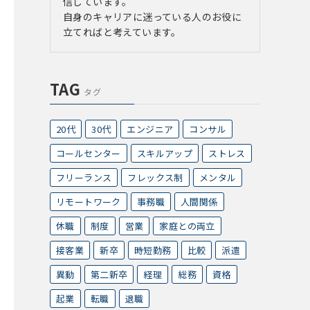
信しています。
自身のキャリアに迷っている人のお役に
立てればと考えています。
TAG
タグ
20代
30代
エンジニア
コンサル
コールセンター
スキルアップ
ストレス
フリーランス
フレックス制
メンタル
リモートワーク
事務職
人間関係
休職
制度
営業
家庭との両立
接客業
新卒
時短勤務
比較
派遣
異動
第二新卒
経理
総務
資格
起業
転職
退職