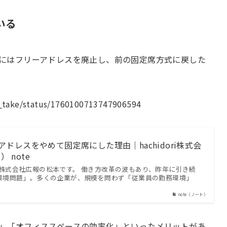
いる
にはフリーアドレスを廃止し、前の固定席方式に戻した
i_take/status/1760100713747906594
リーアドレスをやめて固定席にした理由｜hachidori株式会
.） note
ori株式会社広報の松本です。 働き方改革の波もあり、昨年に引き続
環境問題」。多くの企業が、規模を問わず「従業員の勤務環境」
note（ノート）
」「オフィススペースの効率化」といったメリットがあ