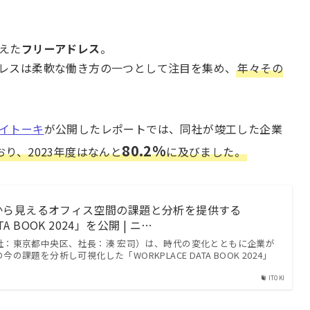
えた
フリーアドレス
。
レスは柔軟な働き方の一つとして注目を集め、
年々その
イトーキ
が公開したレポートでは、同社が竣工した企業
80.2%
おり、2023年度はなんと
に及びました。
から見えるオフィス空間の課題と分析を提供する
TA BOOK 2024」を公開 | ニ…
社：東京都中央区、社長：湊 宏司）は、時代の変化とともに企業が
課題を分析し可視化した「WORKPLACE DATA BOOK 2024」
ITOKI