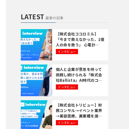
LATEST
最新の記事
【株式会社ココロミル】
「今まで救えなかった、1億
人の命を救う」 心電計
の”待ち時間”をなくす
インタビュー
個人と企業が意思を持って
挑戦し続けられる「株式会
社Ballista」AI時代のコン
サルに求められる4Gバリュ
インタビュー
ーとPolaxis、ConStepの
特徴
【株式会社トリビュー】財
務コンサル→イベント業界
→美容医療。異業種を渡り
歩いた井上翔太さんが語
インタビュー
る、「経験を活かす転職」