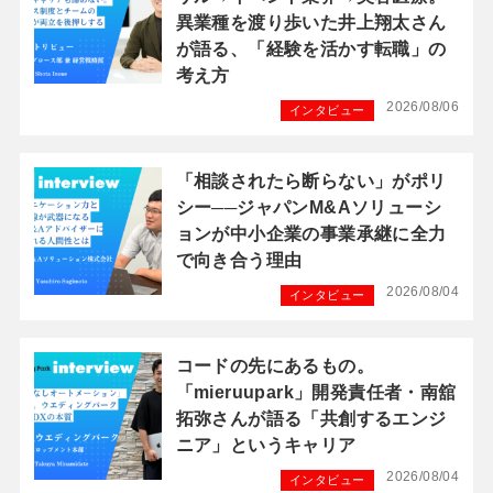
異業種を渡り歩いた井上翔太さん
が語る、「経験を活かす転職」の
考え方
2026/08/06
インタビュー
「相談されたら断らない」がポリ
シー──ジャパンM&Aソリューシ
ョンが中小企業の事業承継に全力
で向き合う理由
2026/08/04
インタビュー
コードの先にあるもの。
「mieruupark」開発責任者・南舘
拓弥さんが語る「共創するエンジ
ニア」というキャリア
2026/08/04
インタビュー