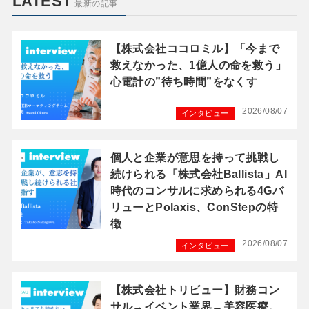
LATEST
最新の記事
【株式会社ココロミル】「今まで
救えなかった、1億人の命を救う」
心電計の”待ち時間”をなくす
2026/08/07
インタビュー
個人と企業が意思を持って挑戦し
続けられる「株式会社Ballista」AI
時代のコンサルに求められる4Gバ
リューとPolaxis、ConStepの特
徴
2026/08/07
インタビュー
【株式会社トリビュー】財務コン
サル→イベント業界→美容医療。