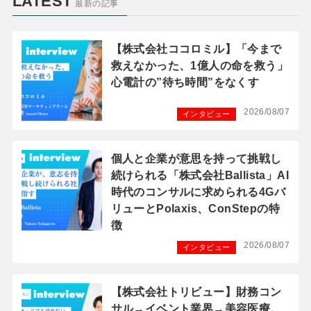
LATEST
最新の記事
【株式会社ココロミル】「今まで
救えなかった、1億人の命を救う」
心電計の”待ち時間”をなくす
2026/08/07
インタビュー
個人と企業が意思を持って挑戦し
続けられる「株式会社Ballista」AI
時代のコンサルに求められる4Gバ
リューとPolaxis、ConStepの特
徴
2026/08/07
インタビュー
【株式会社トリビュー】財務コン
サル→イベント業界→美容医療。