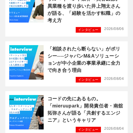
異業種を渡り歩いた井上翔太さん
が語る、「経験を活かす転職」の
考え方
2026/08/06
インタビュー
「相談されたら断らない」がポリ
シー──ジャパンM&Aソリューシ
ョンが中小企業の事業承継に全力
で向き合う理由
2026/08/04
インタビュー
コードの先にあるもの。
「mieruupark」開発責任者・南舘
拓弥さんが語る「共創するエンジ
ニア」というキャリア
2026/08/04
インタビュー