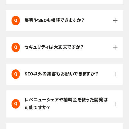
案いたします。
Q
集客やSEOも相談できますか？
はい。SEO対策、広告運用、アクセス解析な
A
どのオプションをご用意しています。
はい。セルバのCMSは 第三者のセキュリ
ティ会社監査をクリアしています。暗号化
Q
セキュリティは大丈夫ですか？
A
通信・不正アクセス防止・脆弱性診断を定
期実施し、個人情報を扱うサービスでも安
はい。案件規模や内容に応じて対応可能で
心して運営いただけます。
Q
SEO以外の集客もお願いできますか？
す。レベニューシェアは原則300万円以上
A
の開発案件が対象、補助金は条件に合致
する場合に申請サポートも行います。
レベニューシェアや補助金を使った開発は
Q
はい。セキュリティ会社監査クリア済み。脆
可能ですか？
A
弱性診断や改ざん検知にも対応していま
す。