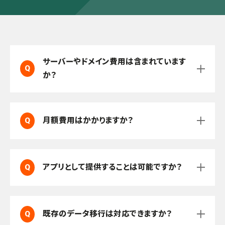
サーバーやドメイン費用は含まれています
Q
含まれていません。サーバー契約・ドメイン
か？
A
取得はお客様側でご対応いただきますが、
選定や導入サポートは可能です。
基本パッケージは買い切り型で、月額費用
Q
月額費用はかかりますか？
A
は不要です。保守・コンサルティングはオプ
ション契約でご提供します。
Q
アプリとして提供することは可能ですか？
はい。iOS・Androidアプリ化も対応可能で
A
す（別途お見積り）。
Q
既存のデータ移行は対応できますか？
可能です。要件を確認し、移行計画をご提
A