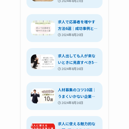
くするときの意識すべ
2024年8月23日
きポイントも紹介
求人で応募者を増やす
方法6選｜成功事例と失
敗事例をわかりやすく
2024年8月20日
解説！
求人出しても人が来な
いときに見直すべき5つ
のポイント｜対処法や
2024年8月16日
成功企業の特徴も紹介
人材募集のコツ10選｜
うまくいかない企業に
共通する特徴を解説
2024年8月16日
求人に使える魅力的な