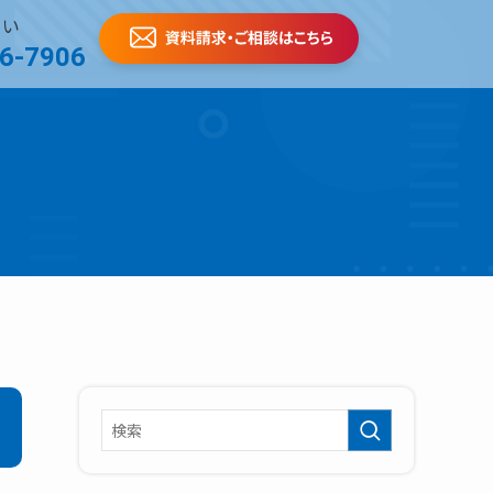
さい
6-7906