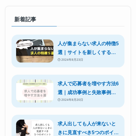
新着記事
人が集まらない求人の特徴5
選｜サイトを新しくすると
2024年8月23日
きの意識すべきポイントも
紹介
求人で応募者を増やす方法6
選｜成功事例と失敗事例を
2024年8月20日
わかりやすく解説！
求人出しても人が来ないと
きに見直すべき5つのポイン