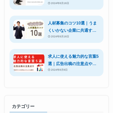
2024年8月16日
ト｜対処法や成功企業の特
徴も紹介
人材募集のコツ10選｜うま
くいかない企業に共通する
2024年8月16日
特徴を解説
求人に使える魅力的な言葉5
選｜広告出稿の注意点や自
2024年8月9日
社サイトを作るメリットも
紹介
カテゴリー