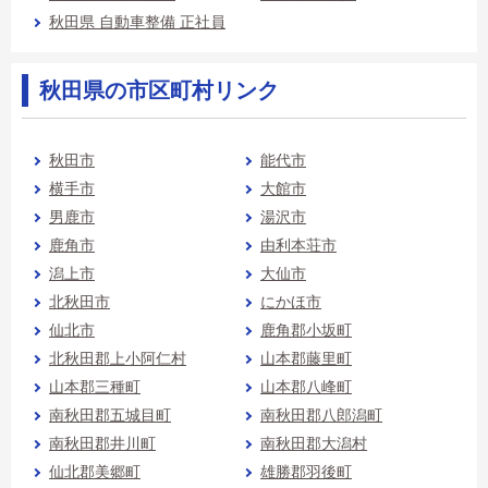
秋田県 自動車整備 正社員
秋田県の市区町村リンク
秋田市
能代市
横手市
大館市
男鹿市
湯沢市
鹿角市
由利本荘市
潟上市
大仙市
北秋田市
にかほ市
仙北市
鹿角郡小坂町
北秋田郡上小阿仁村
山本郡藤里町
山本郡三種町
山本郡八峰町
南秋田郡五城目町
南秋田郡八郎潟町
南秋田郡井川町
南秋田郡大潟村
仙北郡美郷町
雄勝郡羽後町