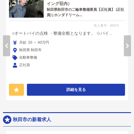
イング荘内）
秋田県秋田市の二輪車整備要員【正社員】 (正社
員) | ホンダドリーム...
求人番号：86372
○オートバイの点検 ・整備全般となります。 ☆バイ...
月給 20 ～ 40万円
秋田県 秋田市
自動車整備
正社員
詳細を見る
秋田市の新着求人