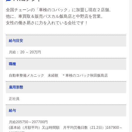
全国チェーンの「車検のコバック」に加盟し現在２店舗。
他に、車買取＆販売パスカル飯島店と中野店を営業。
女性の働き易さに力を入れている会社です！
給与目安
月給： 20 ～ 20万円
職種
自動車整備メカニック 未経験 ＊車検のコバック秋田飯島店
雇用形態
正社員
給与
月給205750～207700円
(基本給（月額平均）又は時間額 月平均労働日数（21.2日）)167900～