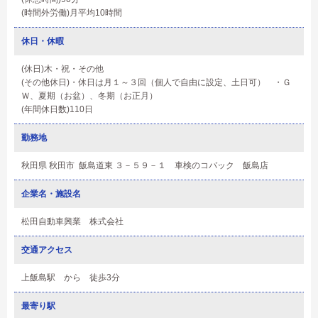
(時間外労働)月平均10時間
休日・休暇
(休日)木・祝・その他
(その他休日)・休日は月１～３回（個人で自由に設定、土日可） ・Ｇ
Ｗ、夏期（お盆）、冬期（お正月）
(年間休日数)110日
勤務地
秋田県 秋田市 飯島道東 ３－５９－１ 車検のコバック 飯島店
企業名・施設名
松田自動車興業 株式会社
交通アクセス
上飯島駅 から 徒歩3分
最寄り駅