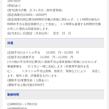
169700円
(昇給)あり
(賞与)賞与月数 計 3ヶ月分（前年度実績）
(固定残業代)15850～16000円
(固定残業代特記事項)時間外労働の有無に関わらず、１１時間分相当の
時間外手当を固定残業代として支給し、１１時間を超過する時間外労働
が生じた場合は別途支給します。
(給与支払い日)固定（月末以外） 翌月 15 日
待遇
(定額手当1)タイトル手当 10,000 円～10,000 円
(定額手当2)資格手当 12,000 円～12,000 円
(その他の手当等付記事項)☆資格手当は保有資格の有無にかかわらず、
整備業務を 行う方に一律に支給します（作業用手袋代を含
む）。 ☆タイトル手当は資格、技術力、実績などにより 決定し
ます。毎年１回、評価査定を行います。
(通勤手当)実費支給（上限あり）
(通勤手当上限)月額15000円
勤務時間
(1)8時00分～17時15分
(休憩時間)90分