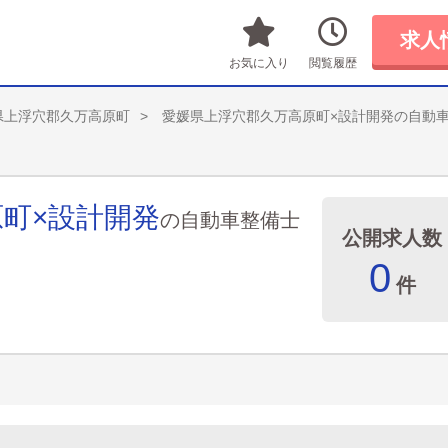
求人
お気に入り
閲覧履歴
県上浮穴郡久万高原町
愛媛県上浮穴郡久万高原町×設計開発の自動
町×設計開発
の自動車整備士
公開求人数
0
件