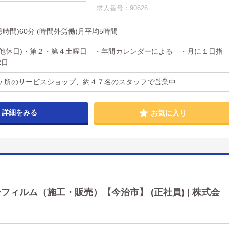
求人番号：90626
(休憩時間)60分 (時間外労働)月平均5時間
その他休日)・第２・第４土曜日 ・年間カレンダーによる ・月に１日指
2日
ケ所のサービスショップ、約４７名のスタッフで営業中
詳細をみる
お気に入り
ィルム（施工・販売）【今治市】 (正社員) | 株式会