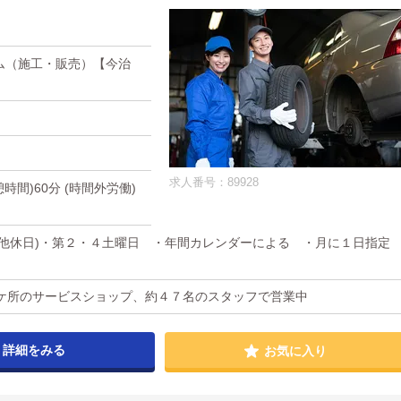
ム（施工・販売）【今治
求人番号：89928
休憩時間)60分 (時間外労働)
その他休日)・第２・４土曜日 ・年間カレンダーによる ・月に１日指定
日
ケ所のサービスショップ、約４７名のスタッフで営業中
詳細をみる
お気に入り