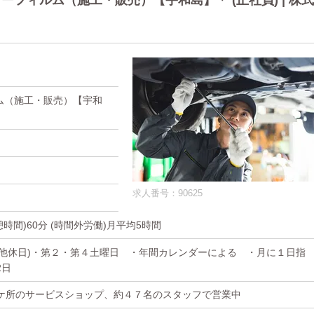
フィルム（施工・販売）【宇和島】＊ (正社員) | 株式
ム（施工・販売）【宇和
求人番号：90625
(休憩時間)60分 (時間外労働)月平均5時間
その他休日)・第２・第４土曜日 ・年間カレンダーによる ・月に１日指
2日
ケ所のサービスショップ、約４７名のスタッフで営業中