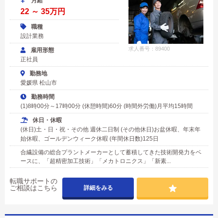
月給
22 ～ 35万円
職種
設計業務
求人番号：89400
雇用形態
正社員
勤務地
愛媛県 松山市
勤務時間
(1)8時00分～17時00分 (休憩時間)60分 (時間外労働)月平均15時間
休日・休暇
(休日)土・日・祝・その他 週休二日制 (その他休日)お盆休暇、年末年
始休暇、ゴールデンウィーク休暇 (年間休日数)125日
合繊設備の総合プラントメーカーとして蓄積してきた技術開発力をベ
ースに、「超精密加工技術」「メカトロニクス」「新素...
転職サポートの
ご相談はこちら
詳細をみる