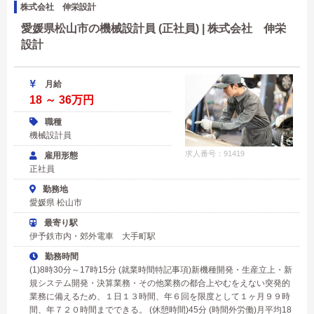
株式会社 伸栄設計
愛媛県松山市の機械設計員 (正社員) | 株式会社 伸栄
設計
月給
18 ～ 36万円
職種
機械設計員
求人番号：91419
雇用形態
正社員
勤務地
愛媛県 松山市
最寄り駅
伊予鉄市内・郊外電車 大手町駅
勤務時間
(1)8時30分～17時15分 (就業時間特記事項)新機種開発・生産立上・新
規システム開発・決算業務・その他業務の都合上やむをえない突発的
業務に備えるため、１日１３時間、年６回を限度として１ヶ月９９時
間、年７２０時間までできる。 (休憩時間)45分 (時間外労働)月平均18