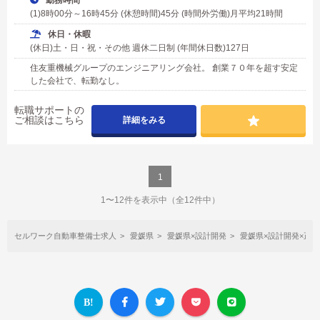
(1)8時00分～16時45分 (休憩時間)45分 (時間外労働)月平均21時間
休日・休暇
(休日)土・日・祝・その他 週休二日制 (年間休日数)127日
住友重機械グループのエンジニアリング会社。 創業７０年を超す安定
した会社で、転勤なし。
転職サポートの
ご相談はこちら
詳細をみる
1
1〜12件を表示中
（全12件中）
セルワーク自動車整備士求人
愛媛県
愛媛県×設計開発
愛媛県×設計開発×正