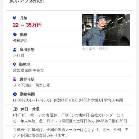
浜ポンプ製作所
月給
22 ～ 35万円
職種
機械設計
求人番号：88580
雇用形態
正社員
勤務地
愛媛県 四国中央市
最寄り駅
ＪＲ予讃線 川之江駅
勤務時間
(1)8時20分～17時30分 (休憩時間)70分 (時間外労働)月平均10時間
休日・休暇
(休日)日・祝・その他 週休二日制 (その他休日)会社カレンダーによ
る 年末年始、盆、月２～３回程度の土曜日休み (年間休日数)120日
古紙再生用機械は、全国の製紙メーカーはもとより、北米、欧州、ア
ジア各国に販売実績ガ有ります。