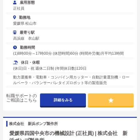
雇用形態
正社員
勤務地
愛媛県 松山市
最寄り駅
高浜線 衣山駅
勤務時間
(1)8時00分～17時00分 (休憩時間)60分 (時間外労働)月平均13時間
休日・休暇
(休日)日・祝 週休二日制 (年間休日数)120日
動力運搬車・電動車・コンバイン用カッター・自動計量選別機・ロー
ルベーラ・バランサーパレタイズロボット等の製造販売
転職サポートの
ご相談はこちら
詳細をみる
株式会社 新浜ポンプ製作所
愛媛県四国中央市の機械設計 (正社員) | 株式会社 新