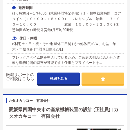
勤務時間
(1)8時30分～17時30分 (就業時間特記事項)（１）標準就業時間 コア
タイム（１０：００～１５：００） フレキシブル 始業 ７：０
０～１０：００ 就業 １５：００～２２：００ (休
憩時間)60分 (時間外労働)月平均20時間
休日・休暇
(休日)土・日・祝・その他 週休二日制 (その他休日)ＧＷ、お盆、年
末・年始休み (年間休日数)123日
フレックスタイム制を導入しているため、ご家庭の都合に合わせた柔
軟な勤務時間の調整が可能です！仕事とプライベートを...
転職サポートの
ご相談はこちら
詳細をみる
カタオカキコー 有限会社
愛媛県四国中央市の産業機械装置の設計 (正社員) | カ
タオカキコー 有限会社