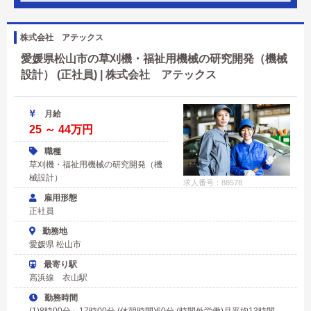
株式会社 アテックス
愛媛県松山市の草刈機・福祉用機械の研究開発（機械
設計） (正社員) | 株式会社 アテックス
月給
25 ～ 44万円
職種
草刈機・福祉用機械の研究開発（機
械設計）
求人番号：88578
雇用形態
正社員
勤務地
愛媛県 松山市
最寄り駅
高浜線 衣山駅
勤務時間