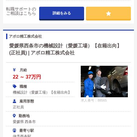
転職サポートの
ご相談はこちら
詳細をみる
アポロ精工株式会社
愛媛県西条市の機械設計（愛媛工場）【在籍出向】
(正社員) | アポロ精工株式会社
月給
22 ～ 37万円
職種
機械設計（愛媛工場）【在籍出向】
求人番号：88565
雇用形態
正社員
勤務地
愛媛県 西条市
最寄り駅
伊予西条駅