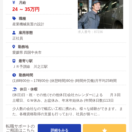
月給
24 ～ 35万円
職種
産業機械装置の設計
求人番号：87236
雇用形態
正社員
勤務地
愛媛県 四国中央市
最寄り駅
ＪＲ予讃線 川之江駅
勤務時間
(1)8時00分～17時00分 (休憩時間)90分 (時間外労働)月平均25時間
休日・休暇
(休日)日・祝・その他 (その他休日)会社カレンダーによる 月３回
土曜日、ＧＷ休み、お盆休み、年末年始休み (年間休日数)113日
少人数の会社なので幅広い工程に携われ、様々な経験ができます。 ま
た、各種資格取得の支援も行っており、社員が個々に...
転職サポートの
ご相談はこちら
詳細をみる