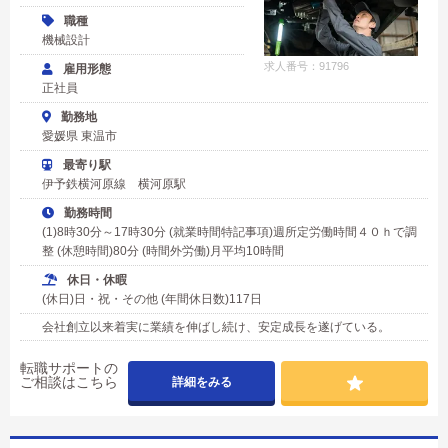
職種
機械設計
求人番号：91796
雇用形態
正社員
勤務地
愛媛県 東温市
最寄り駅
伊予鉄横河原線 横河原駅
勤務時間
(1)8時30分～17時30分 (就業時間特記事項)週所定労働時間４０ｈで調
整 (休憩時間)80分 (時間外労働)月平均10時間
休日・休暇
(休日)日・祝・その他 (年間休日数)117日
会社創立以来着実に業績を伸ばし続け、安定成長を遂げている。
転職サポートの
ご相談はこちら
詳細をみる