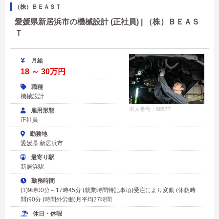
（株）ＢＥＡＳＴ
愛媛県新居浜市の機械設計 (正社員) | （株）ＢＥＡＳ
Ｔ
月給
18 ～ 30万円
職種
機械設計
求人番号：88577
雇用形態
正社員
勤務地
愛媛県 新居浜市
最寄り駅
新居浜駅
勤務時間
(1)9時00分～17時45分 (就業時間特記事項)受注により変動 (休憩時
間)90分 (時間外労働)月平均27時間
休日・休暇