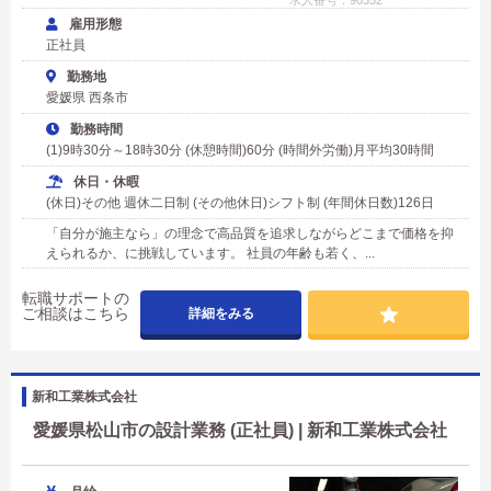
雇用形態
正社員
勤務地
愛媛県 西条市
勤務時間
(1)9時30分～18時30分 (休憩時間)60分 (時間外労働)月平均30時間
休日・休暇
(休日)その他 週休二日制 (その他休日)シフト制 (年間休日数)126日
「自分が施主なら」の理念で高品質を追求しながらどこまで価格を抑
えられるか、に挑戦しています。 社員の年齢も若く、...
転職サポートの
ご相談はこちら
詳細をみる
新和工業株式会社
愛媛県松山市の設計業務 (正社員) | 新和工業株式会社