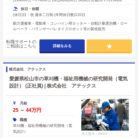
(1)8時00分～17時00分 (休憩時間)60分 (時間外労働)月平均13時間
休日・休暇
(休日)日・祝 週休二日制 (年間休日数)120日
動力運搬車・電動車・コンバイン用カッター・自動計量選別機・ロー
ルベーラ・バランサーパレタイズロボット等の製造販売
転職サポートの
ご相談はこちら
詳細をみる
株式会社 アテックス
愛媛県松山市の草刈機・福祉用機械の研究開発（電気
設計） (正社員) | 株式会社 アテックス
月給
25 ～ 44万円
職種
草刈機・福祉用機械の研究開発（電
気設計）
求人番号：88579