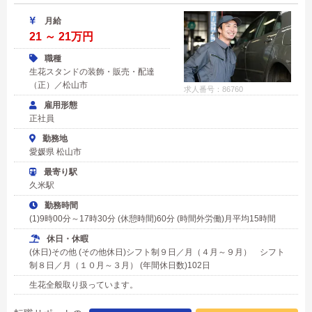
月給
21 ～ 21万円
職種
生花スタンドの装飾・販売・配達
（正）／松山市
求人番号：86760
雇用形態
正社員
勤務地
愛媛県 松山市
最寄り駅
久米駅
勤務時間
(1)9時00分～17時30分 (休憩時間)60分 (時間外労働)月平均15時間
休日・休暇
(休日)その他 (その他休日)シフト制９日／月（４月～９月） シフト
制８日／月（１０月～３月） (年間休日数)102日
生花全般取り扱っています。