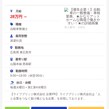
月給
28万円 ～
職種
求人番号：14431
自動車整備士
雇用形態
派遣社員
勤務地
広島県 東広島市
最寄り駅
山陽本線 西条駅
勤務時間
9:00〜18:00（休憩:90分）
休日・休暇
毎週火曜日＋第2,第4水曜日
【ライフブリッジ株式会社 企業PR】 ライフブリッジ株式会社は「人
と企業をつなぐ架け橋となる企業」を目指しております...