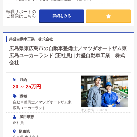
転職サポートの
ご相談はこちら
詳細をみる
共盛自動車工業 株式会社
広島県東広島市の自動車整備士／マツダオートザム東
広島ユーカーランド (正社員) | 共盛自動車工業 株式
会社
月給
20 ～ 25万円
職種
自動車整備士／マツダオートザム東
広島ユーカーランド
求人番号：87618
雇用形態
正社員
勤務地