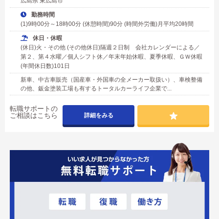
広島県 東広島市
勤務時間
(1)9時00分～18時00分 (休憩時間)90分 (時間外労働)月平均20時間
休日・休暇
(休日)火・その他 (その他休日)隔週２日制 会社カレンダーによる／
第２、第４水曜／個人シフト休／年末年始休暇、夏季休暇、ＧＷ休暇
(年間休日数)101日
新車、中古車販売（国産車・外国車の全メーカー取扱い）、車検整備
の他、鈑金塗装工場も有するトータルカーライフ企業で...
転職サポートの
ご相談はこちら
詳細をみる