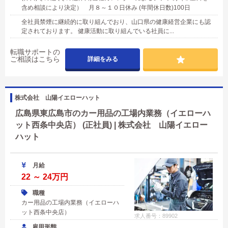
含め相談により決定） 月８～１０日休み (年間休日数)100日
全社員禁煙に継続的に取り組んでおり、山口県の健康経営企業にも認
定されております。 健康活動に取り組んでいる社員に...
転職サポートの
ご相談はこちら
詳細をみる
株式会社 山陽イエローハット
広島県東広島市のカー用品の工場内業務（イエローハ
ット西条中央店） (正社員) | 株式会社 山陽イエロー
ハット
月給
22 ～ 24万円
職種
カー用品の工場内業務（イエローハ
ット西条中央店）
求人番号：89902
雇用形態