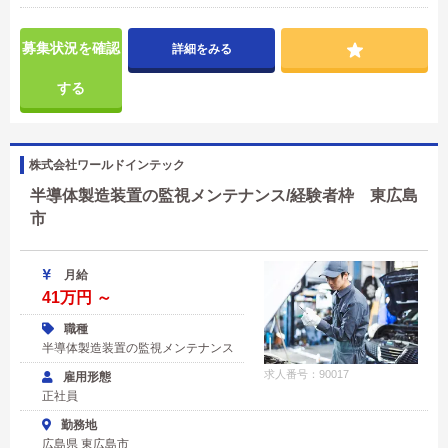
募集状況を確認
詳細をみる
する
株式会社ワールドインテック
半導体製造装置の監視メンテナンス/経験者枠 東広島
市
月給
41万円 ～
職種
半導体製造装置の監視メンテナンス
求人番号：90017
雇用形態
正社員
勤務地
広島県 東広島市