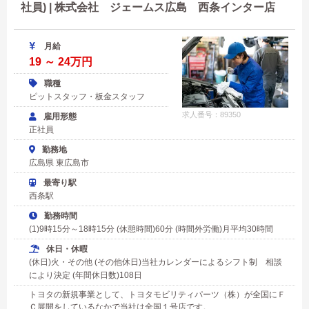
社員) | 株式会社 ジェームス広島 西条インター店
月給
19 ～ 24万円
職種
ピットスタッフ・板金スタッフ
求人番号：89350
雇用形態
正社員
勤務地
広島県 東広島市
最寄り駅
西条駅
勤務時間
(1)9時15分～18時15分 (休憩時間)60分 (時間外労働)月平均30時間
休日・休暇
(休日)火・その他 (その他休日)当社カレンダーによるシフト制 相談
により決定 (年間休日数)108日
トヨタの新規事業として、トヨタモビリティパーツ（株）が全国にＦ
Ｃ展開をしているなかで当社は全国１号店です。