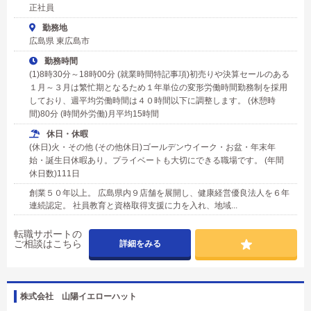
正社員
勤務地
広島県 東広島市
勤務時間
(1)8時30分～18時00分 (就業時間特記事項)初売りや決算セールのある
１月～３月は繁忙期となるため１年単位の変形労働時間勤務制を採用
しており、週平均労働時間は４０時間以下に調整します。 (休憩時
間)80分 (時間外労働)月平均15時間
休日・休暇
(休日)火・その他 (その他休日)ゴールデンウイーク・お盆・年末年
始・誕生日休暇あり。プライベートも大切にできる職場です。 (年間
休日数)111日
創業５０年以上。 広島県内９店舗を展開し、健康経営優良法人を６年
連続認定。 社員教育と資格取得支援に力を入れ、地域...
転職サポートの
ご相談はこちら
詳細をみる
株式会社 山陽イエローハット