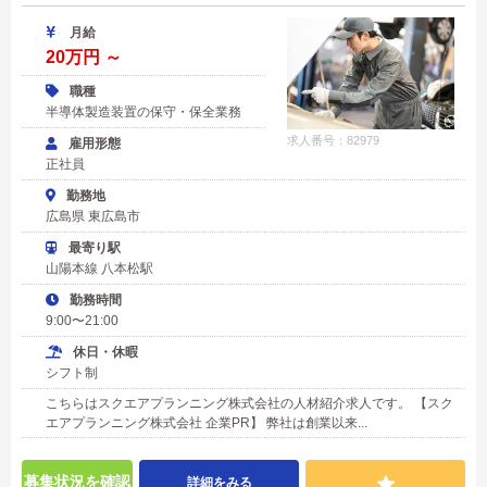
月給
20万円 ～
職種
半導体製造装置の保守・保全業務
求人番号：82979
雇用形態
正社員
勤務地
広島県 東広島市
最寄り駅
山陽本線 八本松駅
勤務時間
9:00〜21:00
休日・休暇
シフト制
こちらはスクエアプランニング株式会社の人材紹介求人です。 【スク
エアプランニング株式会社 企業PR】 弊社は創業以来...
募集状況を確認
詳細をみる