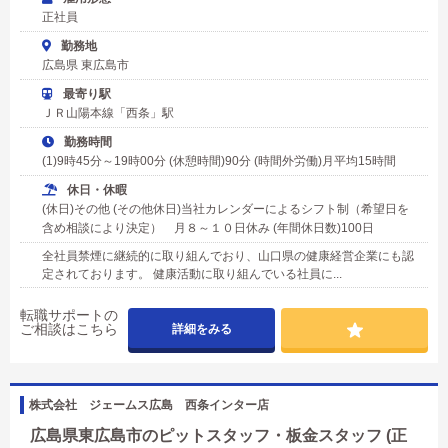
正社員
勤務地
広島県 東広島市
最寄り駅
ＪＲ山陽本線「西条」駅
勤務時間
(1)9時45分～19時00分 (休憩時間)90分 (時間外労働)月平均15時間
休日・休暇
(休日)その他 (その他休日)当社カレンダーによるシフト制（希望日を
含め相談により決定） 月８～１０日休み (年間休日数)100日
全社員禁煙に継続的に取り組んでおり、山口県の健康経営企業にも認
定されております。 健康活動に取り組んでいる社員に...
転職サポートの
ご相談はこちら
詳細をみる
株式会社 ジェームス広島 西条インター店
広島県東広島市のピットスタッフ・板金スタッフ (正