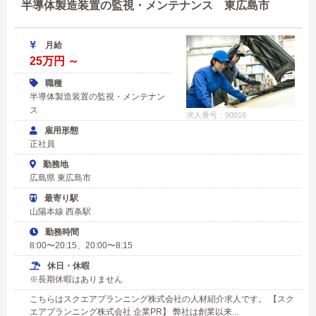
半導体製造装置の監視・メンテナンス 東広島市
月給
25万円 ～
職種
半導体製造装置の監視・メンテナン
ス
求人番号：90016
雇用形態
正社員
勤務地
広島県 東広島市
最寄り駅
山陽本線 西条駅
勤務時間
8:00〜20:15、20:00〜8:15
休日・休暇
※長期休暇はありません
こちらはスクエアプランニング株式会社の人材紹介求人です。 【スク
エアプランニング株式会社 企業PR】 弊社は創業以来...