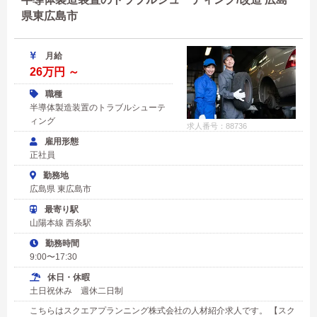
県東広島市
月給
26万円 ～
職種
半導体製造装置のトラブルシューテ
ィング
求人番号：88736
雇用形態
正社員
勤務地
広島県 東広島市
最寄り駅
山陽本線 西条駅
勤務時間
9:00〜17:30
休日・休暇
土日祝休み 週休二日制
こちらはスクエアプランニング株式会社の人材紹介求人です。 【スク