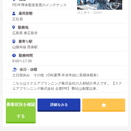
FE/半導体製造装置のメンテナンス
求人番号：88884
雇用形態
正社員
勤務地
広島県 東広島市
最寄り駅
山陽本線 西条駅
勤務時間
9:00〜17:30
休日・休暇
土日祝休み その他（GW,夏季,年末年始に長期休暇有）
こちらはスクエアプランニング株式会社の人材紹介求人です。 【スク
エアプランニング株式会社 企業PR】 弊社は創業以来...
募集状況を確認
詳細をみる
する