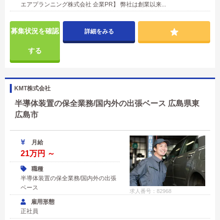
エアプランニング株式会社 企業PR】 弊社は創業以来...
募集状況を確認
詳細をみる
する
KMT株式会社
半導体装置の保全業務/国内外の出張ベース 広島県東
広島市
月給
21万円 ～
職種
半導体装置の保全業務/国内外の出張
ベース
求人番号：82968
雇用形態
正社員