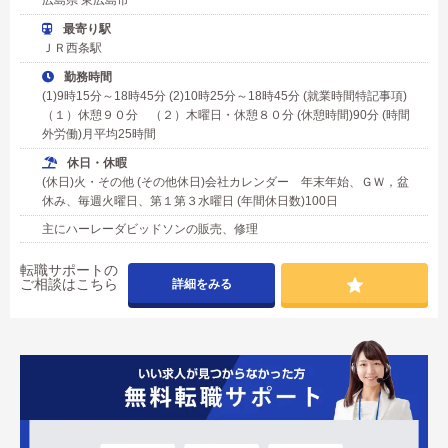
最寄り駅
ＪＲ西条駅
勤務時間
(1)9時15分～18時45分 (2)10時25分～18時45分 (就業時間特記事項)
（１）休憩９０分 （２）木曜日・休憩８０分 (休憩時間)90分 (時間
外労働)月平均25時間
休日・休暇
(休日)火・その他 (その他休日)会社カレンダー 年末年始、ＧＷ，盆
休み、毎週火曜日、第１第３水曜日 (年間休日数)100日
主にハーレーダビッドソンの販売、修理
転職サポートの
ご相談はこちら
詳細をみる