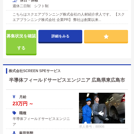
休日・休暇
週休二日制 シフト制
こちらはスクエアプランニング株式会社の人材紹介求人です。 【スク
エアプランニング株式会社 企業PR】 弊社は創業以来...
募集状況を確認
詳細をみる
する
株式会社SCREEN SPEサービス
半導体フィールドサービスエンジニア 広島県東広島市
月給
23万円 ～
職種
半導体フィールドサービスエンジニ
ア
求人番号：88906
雇用形態