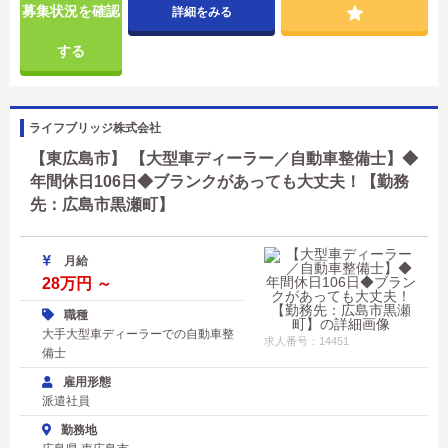
募集状況を確認
詳細をみる
する
ライフブリッジ株式会社
【東広島市】 【大型車ディーラー／自動車整備士】◆
年間休日106日◆ブランクがあっても大丈夫！【勤務
先：広島市黒瀬町】
月給
28万円 ～
職種
大手大型車ディーラーでの自動車整
求人番号：14451
備士
雇用形態
派遣社員
勤務地