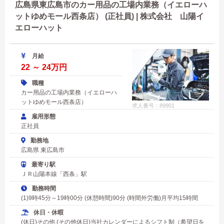
広島県東広島市のカー用品の工場内業務（イエローハ
ットゆめモール西条店） (正社員) | 株式会社 山陽イ
エローハット
月給
22 ～ 24万円
職種
カー用品の工場内業務（イエローハ
ットゆめモール西条店）
求人番号：89901
雇用形態
正社員
勤務地
広島県 東広島市
最寄り駅
ＪＲ山陽本線「西条」駅
勤務時間
(1)9時45分～19時00分 (休憩時間)90分 (時間外労働)月平均15時間
休日・休暇
(休日)その他 (その他休日)当社カレンダーによるシフト制（希望日を