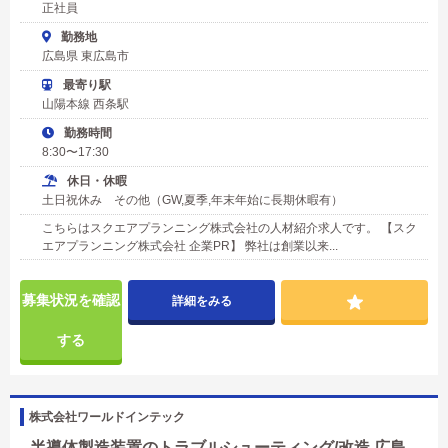
正社員
勤務地
広島県 東広島市
最寄り駅
山陽本線 西条駅
勤務時間
8:30〜17:30
休日・休暇
土日祝休み その他（GW,夏季,年末年始に長期休暇有）
こちらはスクエアプランニング株式会社の人材紹介求人です。 【スク
エアプランニング株式会社 企業PR】 弊社は創業以来...
募集状況を確認
詳細をみる
する
株式会社ワールドインテック
半導体製造装置のトラブルシューティング/改造 広島