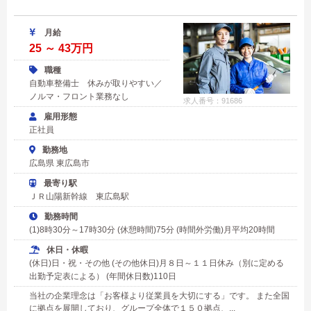
月給
25 ～ 43万円
職種
自動車整備士 休みが取りやすい／
ノルマ・フロント業務なし
求人番号：91686
雇用形態
正社員
勤務地
広島県 東広島市
最寄り駅
ＪＲ山陽新幹線 東広島駅
勤務時間
(1)8時30分～17時30分 (休憩時間)75分 (時間外労働)月平均20時間
休日・休暇
(休日)日・祝・その他 (その他休日)月８日～１１日休み（別に定める
出勤予定表による） (年間休日数)110日
当社の企業理念は「お客様より従業員を大切にする」です。 また全国
に拠点を展開しており、グループ全体で１５０拠点、...