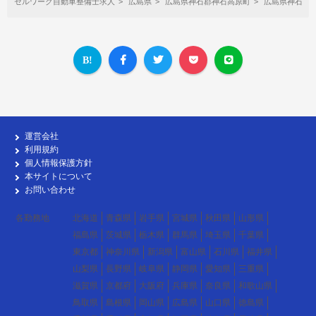
セルワーク自動車整備士求人
広島県
広島県神石郡神石高原町
広島県神石郡
運営会社
利用規約
個人情報保護方針
本サイトについて
お問い合わせ
各勤務地
北海道
青森県
岩手県
宮城県
秋田県
山形県
福島県
茨城県
栃木県
群馬県
埼玉県
千葉県
東京都
神奈川県
新潟県
富山県
石川県
福井県
山梨県
長野県
岐阜県
静岡県
愛知県
三重県
滋賀県
京都府
大阪府
兵庫県
奈良県
和歌山県
鳥取県
島根県
岡山県
広島県
山口県
徳島県