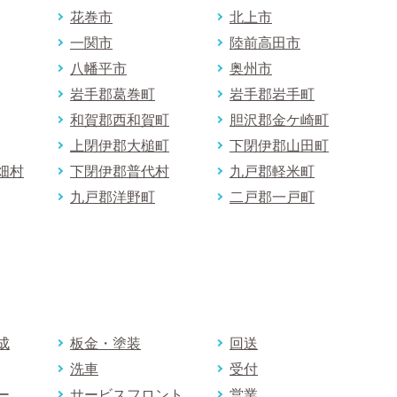
花巻市
北上市
一関市
陸前高田市
八幡平市
奥州市
岩手郡葛巻町
岩手郡岩手町
和賀郡西和賀町
胆沢郡金ケ崎町
上閉伊郡大槌町
下閉伊郡山田町
畑村
下閉伊郡普代村
九戸郡軽米町
九戸郡洋野町
二戸郡一戸町
成
板金・塗装
回送
洗車
受付
ー
サービスフロント
営業