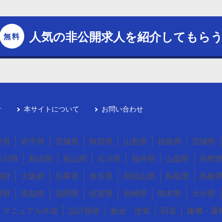
人気の非公開求人を紹介してもら
針
本サイトについて
お問い合わせ
森県
岩手県
宮城県
秋田県
山形県
福島県
茨城県
奈川県
新潟県
富山県
石川県
福井県
山梨県
長野
都府
大阪府
兵庫県
奈良県
和歌山県
鳥取県
島根
媛県
高知県
福岡県
佐賀県
長崎県
熊本県
大分県
マニュアル作成
設計開発
板金・塗装
回送
建機・重