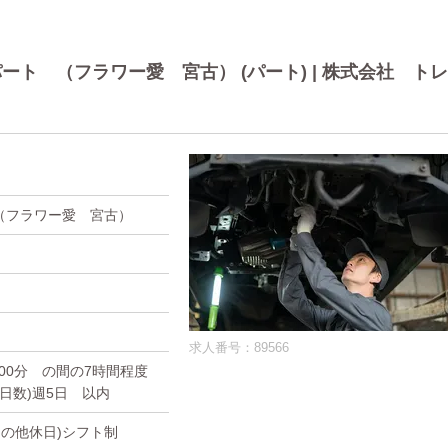
ト （フラワー愛 宮古） (パート) | 株式会社 トレ
（フラワー愛 宮古）
求人番号：89566
 00分 の間の7時間程度
働日数)週5日 以内
(その他休日)シフト制