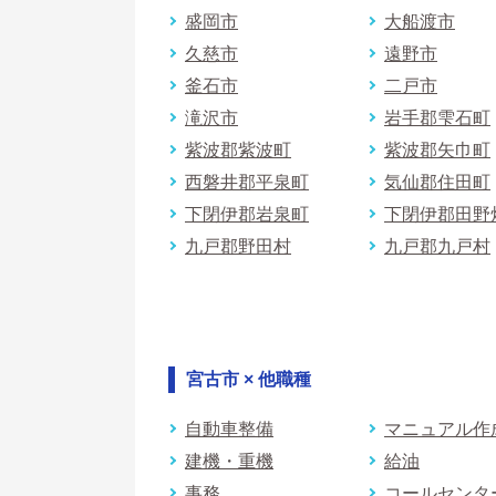
盛岡市
大船渡市
久慈市
遠野市
釜石市
二戸市
滝沢市
岩手郡雫石町
紫波郡紫波町
紫波郡矢巾町
西磐井郡平泉町
気仙郡住田町
下閉伊郡岩泉町
下閉伊郡田野
九戸郡野田村
九戸郡九戸村
宮古市 × 他職種
自動車整備
マニュアル作
建機・重機
給油
事務
コールセンタ