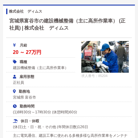
株式会社 ディムス
宮城県富谷市の建設機械整備（主に高所作業車） (正
社員) | 株式会社 ディムス
月給
20 ～ 27万円
職種
建設機械整備（主に高所作業車）
求人番号：85204
雇用形態
正社員
勤務地
宮城県 富谷市
勤務時間
(1)8時30分～17時30分 (休憩時間)60分
休日・休暇
(休日)土・日・祝・その他 (年間休日数)126日
主に電気通信、建設工事に使われる多種多様な高所作業車をメンテナ