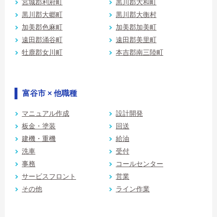
宮城郡利府町
黒川郡大和町
黒川郡大郷町
黒川郡大衡村
加美郡色麻町
加美郡加美町
遠田郡涌谷町
遠田郡美里町
牡鹿郡女川町
本吉郡南三陸町
富谷市 × 他職種
マニュアル作成
設計開発
板金・塗装
回送
建機・重機
給油
洗車
受付
事務
コールセンター
サービスフロント
営業
その他
ライン作業