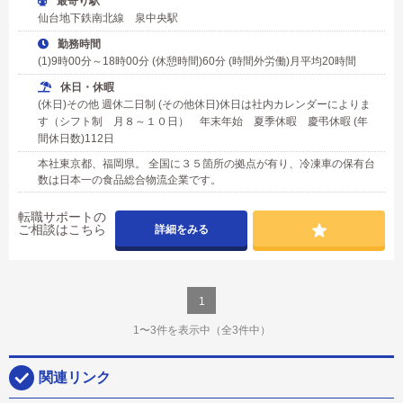
最寄り駅
仙台地下鉄南北線 泉中央駅
勤務時間
(1)9時00分～18時00分 (休憩時間)60分 (時間外労働)月平均20時間
休日・休暇
(休日)その他 週休二日制 (その他休日)休日は社内カレンダーによりま
す（シフト制 月８～１０日） 年末年始 夏季休暇 慶弔休暇 (年
間休日数)112日
本社東京都、福岡県。 全国に３５箇所の拠点が有り、冷凍車の保有台
数は日本一の食品総合物流企業です。
転職サポートの
ご相談はこちら
詳細をみる
1
1〜3件を表示中
（全3件中）
関連リンク