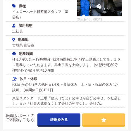
職種
イエローハット軽整備スタッフ（富
谷店）
求人番号：86343
雇用形態
正社員
勤務地
宮城県 富谷市
勤務時間
(1)10時00分～19時00分 (就業時間特記事項)早出勤務として９：１０
～勤務していただきます。早出手当を支給します。 (休憩時間)80分
(時間外労働)月平均10時間
休日・休暇
(休日)その他 (その他休日)月６～９日休み 土・日・祝日の休みは相
談可。 (年間休日数)101日
東証スタンダード上場「他人（ひと）の幸せが自分の幸せ」を社是と
し、また「社員の成長なくして会社の発展なし、会社の...
転職サポートの
ご相談はこちら
詳細をみる