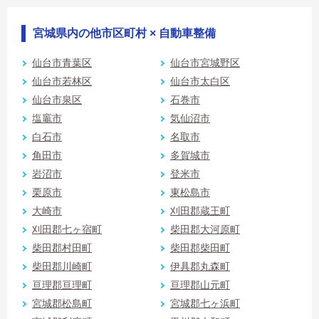
宮城県内の他市区町村 × 自動車整備
仙台市青葉区
仙台市宮城野区
仙台市若林区
仙台市太白区
仙台市泉区
石巻市
塩竈市
気仙沼市
白石市
名取市
角田市
多賀城市
岩沼市
登米市
栗原市
東松島市
大崎市
刈田郡蔵王町
刈田郡七ヶ宿町
柴田郡大河原町
柴田郡村田町
柴田郡柴田町
柴田郡川崎町
伊具郡丸森町
亘理郡亘理町
亘理郡山元町
宮城郡松島町
宮城郡七ヶ浜町