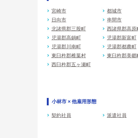
宮崎市
都城市
日向市
串間市
北諸県郡三股町
西諸県郡高原
児湯郡高鍋町
児湯郡新富町
児湯郡川南町
児湯郡都農町
東臼杵郡椎葉村
東臼杵郡美郷
西臼杵郡五ヶ瀬町
小林市 × 他雇用形態
契約社員
派遣社員