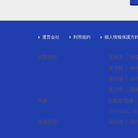
運営会社
利用規約
個人情報保護方
各勤務地
北海道
青
東京都
神
滋賀県
京
香川県
愛
職種
自動車整備
コールセンタ
雇用形態
正社員
契