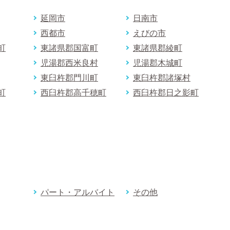
延岡市
日南市
西都市
えびの市
町
東諸県郡国富町
東諸県郡綾町
児湯郡西米良村
児湯郡木城町
東臼杵郡門川町
東臼杵郡諸塚村
町
西臼杵郡高千穂町
西臼杵郡日之影町
パート・アルバイト
その他