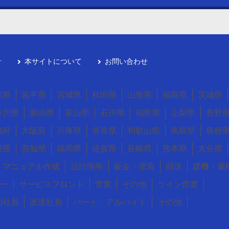
針
本サイトについて
お問い合わせ
森県
岩手県
宮城県
秋田県
山形県
福島県
茨城県
奈川県
新潟県
富山県
石川県
福井県
山梨県
長野
都府
大阪府
兵庫県
奈良県
和歌山県
鳥取県
島根
媛県
高知県
福岡県
佐賀県
長崎県
熊本県
大分県
マニュアル作成
設計開発
板金・塗装
回送
建機・重
ー
サービスフロント
営業
その他
ライン作業
約社員
派遣社員
パート・アルバイト
その他