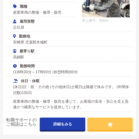
職種
産業車両の整備・修理・販売
求人番号：90653
雇用形態
正社員
勤務地
宮崎県 児湯郡木城町
最寄り駅
高鍋駅
勤務時間
(1)8時30分～17時00分 (休憩時間)60分
休日・休暇
(休日)日・祝・その他 (その他休日)土曜日は隔週で休みです。 (年間休
日数)100日
産業車両の整備・修理・販売を通じて、お客様の安全・安心を支え迅
速かつ確実なサービスを提供しています。
転職サポートの
ご相談はこちら
詳細をみる