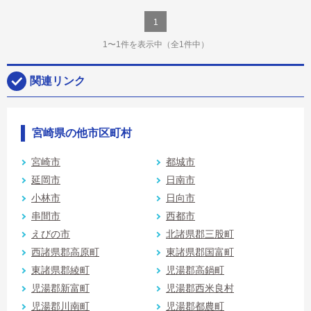
1
1〜1件を表示中
（全1件中）
関連リンク
宮崎県の他市区町村
宮崎市
都城市
延岡市
日南市
小林市
日向市
串間市
西都市
えびの市
北諸県郡三股町
西諸県郡高原町
東諸県郡国富町
東諸県郡綾町
児湯郡高鍋町
児湯郡新富町
児湯郡西米良村
児湯郡川南町
児湯郡都農町