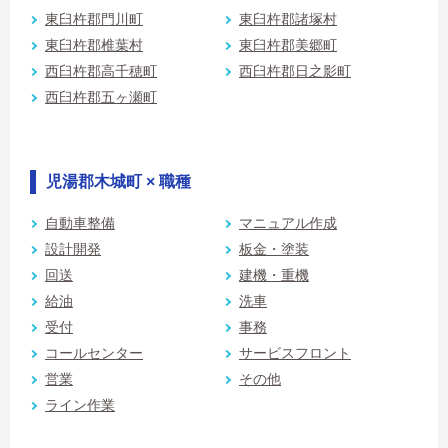
東臼杵郡門川町
東臼杵郡諸塚村
東臼杵郡椎葉村
東臼杵郡美郷町
西臼杵郡高千穂町
西臼杵郡日之影町
西臼杵郡五ヶ瀬町
児湯郡木城町 × 職種
自動車整備
マニュアル作成
設計開発
板金・塗装
回送
建機・重機
給油
洗車
受付
事務
コールセンター
サービスフロント
営業
その他
ライン作業