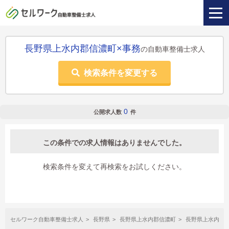
長野県上水内郡信濃町×事務
の自動車整備士求人
検索条件を変更する
0
公開求人数
件
この条件での求人情報はありませんでした。
検索条件を変えて再検索をお試しください。
セルワーク自動車整備士求人
長野県
長野県上水内郡信濃町
長野県上水内郡