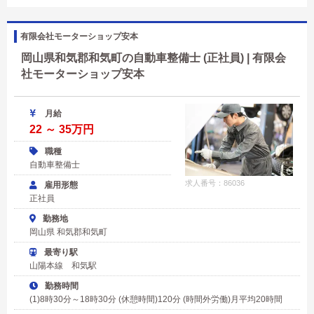
有限会社モーターショップ安本
岡山県和気郡和気町の自動車整備士 (正社員) | 有限会
社モーターショップ安本
月給
22 ～ 35万円
職種
自動車整備士
求人番号：86036
雇用形態
正社員
勤務地
岡山県 和気郡和気町
最寄り駅
山陽本線 和気駅
勤務時間
(1)8時30分～18時30分 (休憩時間)120分 (時間外労働)月平均20時間