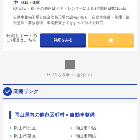
休日・休暇
(休日)日・祝 (その他休日)会社カレンダーによる (年間休日数)105日
自動車整備工場と鈑金塗装工場の設備があり、自動車整備・修理・鈑
金塗装・事故修理・車両販売までをすべて自社で対応。...
転職サポートの
ご相談はこちら
詳細をみる
1
1〜2件を表示中
（全2件中）
関連リンク
岡山県内の他市区町村 × 自動車整備
岡山市北区
岡山市中区
岡山市東区
岡山市南区