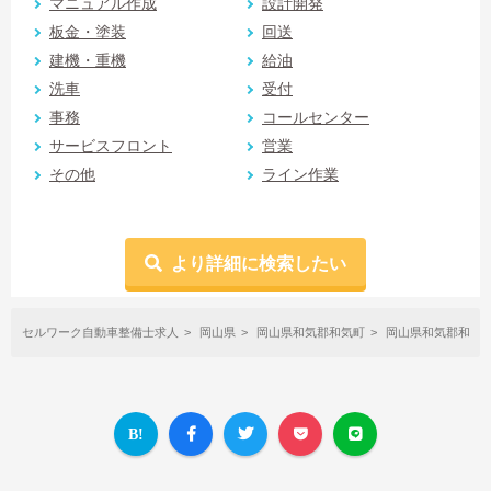
マニュアル作成
設計開発
板金・塗装
回送
建機・重機
給油
洗車
受付
事務
コールセンター
サービスフロント
営業
その他
ライン作業
より詳細に検索したい
セルワーク自動車整備士求人
岡山県
岡山県和気郡和気町
岡山県和気郡和気