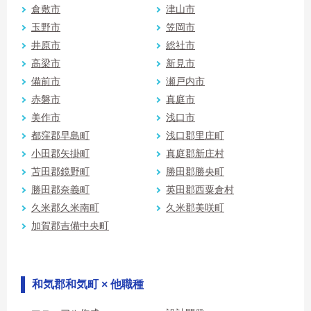
倉敷市
津山市
玉野市
笠岡市
井原市
総社市
高梁市
新見市
備前市
瀬戸内市
赤磐市
真庭市
美作市
浅口市
都窪郡早島町
浅口郡里庄町
小田郡矢掛町
真庭郡新庄村
苫田郡鏡野町
勝田郡勝央町
勝田郡奈義町
英田郡西粟倉村
久米郡久米南町
久米郡美咲町
加賀郡吉備中央町
和気郡和気町 × 他職種