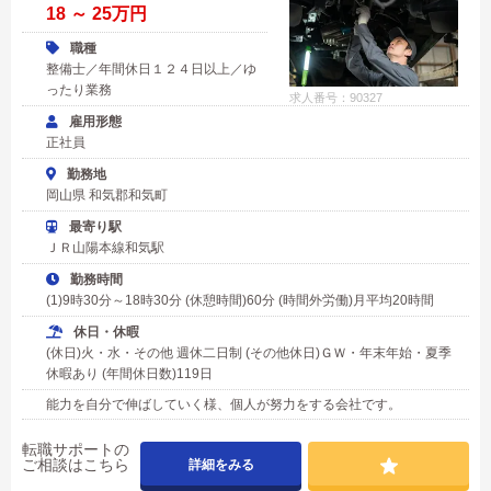
18 ～ 25万円
職種
整備士／年間休日１２４日以上／ゆ
ったり業務
求人番号：90327
雇用形態
正社員
勤務地
岡山県 和気郡和気町
最寄り駅
ＪＲ山陽本線和気駅
勤務時間
(1)9時30分～18時30分 (休憩時間)60分 (時間外労働)月平均20時間
休日・休暇
(休日)火・水・その他 週休二日制 (その他休日)ＧＷ・年末年始・夏季
休暇あり (年間休日数)119日
能力を自分で伸ばしていく様、個人が努力をする会社です。
転職サポートの
ご相談はこちら
詳細をみる