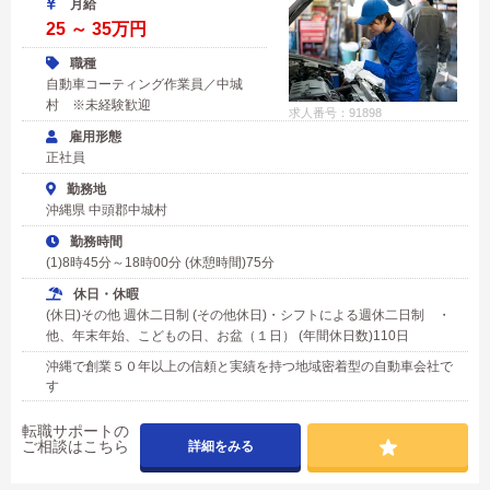
月給
25 ～ 35万円
職種
自動車コーティング作業員／中城
村 ※未経験歓迎
求人番号：91898
雇用形態
正社員
勤務地
沖縄県 中頭郡中城村
勤務時間
(1)8時45分～18時00分 (休憩時間)75分
休日・休暇
(休日)その他 週休二日制 (その他休日)・シフトによる週休二日制 ・
他、年末年始、こどもの日、お盆（１日） (年間休日数)110日
沖縄で創業５０年以上の信頼と実績を持つ地域密着型の自動車会社で
す
転職サポートの
ご相談はこちら
詳細をみる