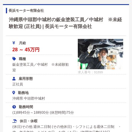
長浜モーター有限会社
沖縄県中頭郡中城村の鈑金塗装工員／中城村 ※未経
験歓迎 (正社員) | 長浜モーター有限会社
月給
28 ～ 45万円
職種
鈑金塗装工員／中城村 ※未経験歓
迎
求人番号：91899
雇用形態
正社員
勤務地
沖縄県 中頭郡中城村
勤務時間
(1)8時45分～18時00分 (休憩時間)75分
休日・休暇
(休日)その他 週休二日制 (その他休日)・シフトによる週休二日制 ・