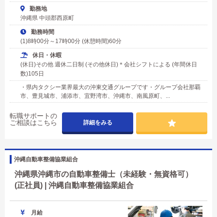
勤務地
沖縄県 中頭郡西原町
勤務時間
(1)8時00分～17時00分 (休憩時間)60分
休日・休暇
(休日)その他 週休二日制 (その他休日)＊会社シフトによる (年間休日
数)105日
・県内タクシー業界最大の沖東交通グループです・グループ会社那覇
市、豊見城市、浦添市、宜野湾市、沖縄市、南風原町、...
転職サポートの
ご相談はこちら
詳細をみる
沖縄自動車整備協業組合
沖縄県沖縄市の自動車整備士（未経験・無資格可）
(正社員) | 沖縄自動車整備協業組合
月給