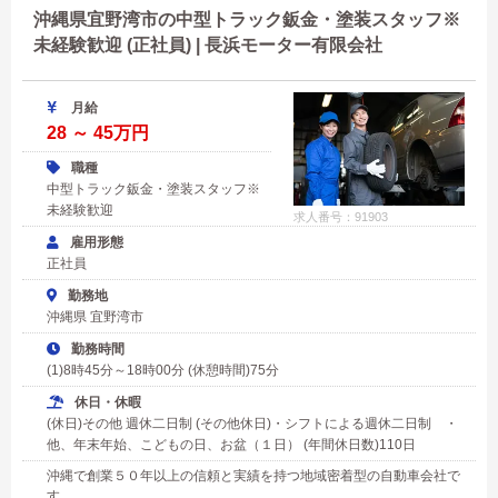
沖縄県宜野湾市の中型トラック鈑金・塗装スタッフ※
未経験歓迎 (正社員) | 長浜モーター有限会社
月給
28 ～ 45万円
職種
中型トラック鈑金・塗装スタッフ※
未経験歓迎
求人番号：91903
雇用形態
正社員
勤務地
沖縄県 宜野湾市
勤務時間
(1)8時45分～18時00分 (休憩時間)75分
休日・休暇
(休日)その他 週休二日制 (その他休日)・シフトによる週休二日制 ・
他、年末年始、こどもの日、お盆（１日） (年間休日数)110日
沖縄で創業５０年以上の信頼と実績を持つ地域密着型の自動車会社で
す