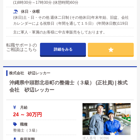
(1)8時30分～17時30分 (休憩時間)60分
休日・休暇
(休日)土・日・その他 週休二日制 (その他休日)年末年始、旧盆、会社
カレンダーによる祝祭日（年間を通して１５日） (年間休日数)119日
主に軍人・軍属のお客様に中古車販売をしております。
転職サポートの
ご相談はこちら
詳細をみる
株式会社 砂辺レッカー
沖縄県中頭郡北谷町の整備士（３級） (正社員) | 株式
会社 砂辺レッカー
月給
24 ～ 30万円
職種
整備士（３級）
求人番号：90396
雇用形態