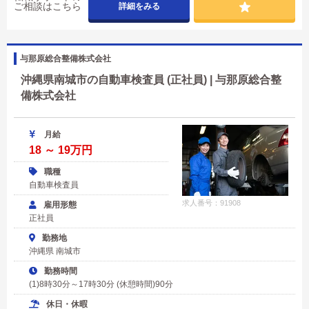
ご相談はこちら
詳細をみる
与那原総合整備株式会社
沖縄県南城市の自動車検査員 (正社員) | 与那原総合整
備株式会社
月給
18 ～ 19万円
職種
自動車検査員
求人番号：91908
雇用形態
正社員
勤務地
沖縄県 南城市
勤務時間
(1)8時30分～17時30分 (休憩時間)90分
休日・休暇