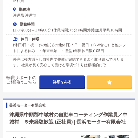
正社員
勤務地
沖縄県 沖縄市
勤務時間
(1)8時00分～17時00分 (休憩時間)75分 (時間外労働)月平均10時間
休日・休暇
(休日)日・祝・その他 (その他休日)＊日・祝日（ＧＷ含む）と他シフ
トによる休み ・年末年始 ・旧盆 (年間休日数)105日
外注は極力減らし自社内で整備が完結できるよう取り組んでおりま
す。 社員が長く安心して働ける環境づくりは積極的に取...
転職サポートの
ご相談はこちら
詳細をみる
長浜モーター有限会社
沖縄県中頭郡中城村の自動車コーティング作業員／中
城村 ※未経験歓迎 (正社員) | 長浜モーター有限会社