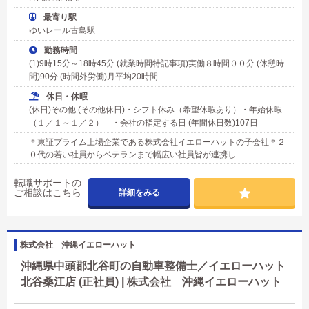
最寄り駅
ゆいレール古島駅
勤務時間
(1)9時15分～18時45分 (就業時間特記事項)実働８時間００分 (休憩時
間)90分 (時間外労働)月平均20時間
休日・休暇
(休日)その他 (その他休日)・シフト休み（希望休暇あり）・年始休暇
（１／１～１／２） ・会社の指定する日 (年間休日数)107日
＊東証プライム上場企業である株式会社イエローハットの子会社＊２
０代の若い社員からベテランまで幅広い社員皆が連携し...
転職サポートの
ご相談はこちら
詳細をみる
株式会社 沖縄イエローハット
沖縄県中頭郡北谷町の自動車整備士／イエローハット
北谷桑江店 (正社員) | 株式会社 沖縄イエローハット