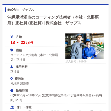
株式会社 ザップス
沖縄県浦添市のコーティング技術者（本社・北那覇
店）正社員 (正社員) | 株式会社 ザップス
月給
18 ～ 22万円
職種
コーティング技術者（本社・北那覇
店）正社員
求人番号：91909
雇用形態
正社員
勤務地
沖縄県 浦添市
勤務時間
(1)8時00分～18時00分 (就業時間特記事項)＊実働８時ｈ勤務 (休憩時
間)120分
休日・休暇