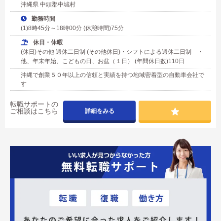
沖縄県 中頭郡中城村
勤務時間
(1)8時45分～18時00分 (休憩時間)75分
休日・休暇
(休日)その他 週休二日制 (その他休日)・シフトによる週休二日制 ・
他、年末年始、こどもの日、お盆（１日） (年間休日数)110日
沖縄で創業５０年以上の信頼と実績を持つ地域密着型の自動車会社で
す
転職サポートの
ご相談はこちら
詳細をみる