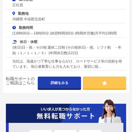
正社員
勤務地
沖縄県 中頭郡北谷町
勤務時間
(1)9時00分～18時00分 (休憩時間)60分 (時間外労働)月平均10時間
休日・休暇
(休日)日・祝・その他 週休二日制 (その他休日)・他、シフト制 ・年
始（１／１～１／３） (年間休日数)122日
当社は、迅速かつ丁寧な仕事を心がけ、ロードサービス等の信頼を得
ています。 初心者教育にも力を入れており、親切に指...
転職サポートの
ご相談はこちら
詳細をみる