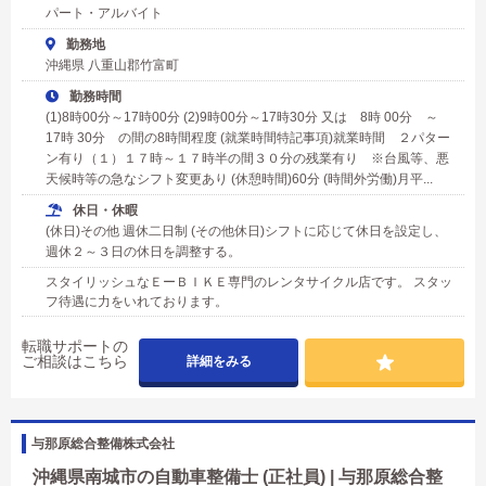
パート・アルバイト
勤務地
沖縄県 八重山郡竹富町
勤務時間
(1)8時00分～17時00分 (2)9時00分～17時30分 又は 8時 00分 ～
17時 30分 の間の8時間程度 (就業時間特記事項)就業時間 ２パター
ン有り（１）１７時～１７時半の間３０分の残業有り ※台風等、悪
天候時等の急なシフト変更あり (休憩時間)60分 (時間外労働)月平...
休日・休暇
(休日)その他 週休二日制 (その他休日)シフトに応じて休日を設定し、
週休２～３日の休日を調整する。
スタイリッシュなＥーＢＩＫＥ専門のレンタサイクル店です。 スタッ
フ待遇に力をいれております。
転職サポートの
ご相談はこちら
詳細をみる
与那原総合整備株式会社
沖縄県南城市の自動車整備士 (正社員) | 与那原総合整