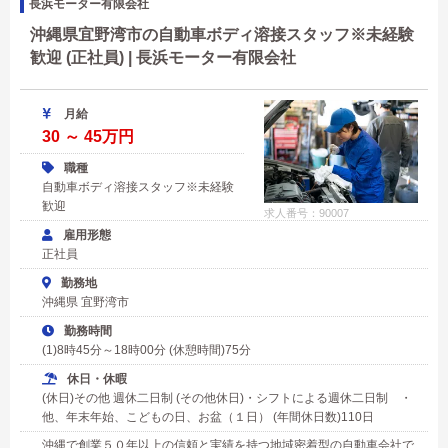
長浜モーター有限会社
沖縄県宜野湾市の自動車ボディ溶接スタッフ※未経験
歓迎 (正社員) | 長浜モーター有限会社
月給
30 ～ 45万円
職種
自動車ボディ溶接スタッフ※未経験
歓迎
求人番号：90007
雇用形態
正社員
勤務地
沖縄県 宜野湾市
勤務時間
(1)8時45分～18時00分 (休憩時間)75分
休日・休暇
(休日)その他 週休二日制 (その他休日)・シフトによる週休二日制 ・
他、年末年始、こどもの日、お盆（１日） (年間休日数)110日
沖縄で創業５０年以上の信頼と実績を持つ地域密着型の自動車会社で