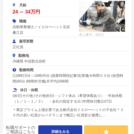
月給
24 ～ 34万円
職種
自動車整備士／イエローハット北谷
桑江店
求人番号：89527
雇用形態
正社員
勤務地
沖縄県 中頭郡北谷町
勤務時間
(1)9時15分～18時45分 (就業時間特記事項)実働８時間００分 (休憩時
間)90分 (時間外労働)月平均20時間
休日・休暇
(休日)その他 (その他休日)・シフト休み（希望休暇あり）・年始休暇
（１／１～１／２） ・会社の指定する日 (年間休日数)107日
＊東証プライム上場企業である株式会社イエローハットの子会社＊２
０代の若い社員からベテランまで幅広い社員皆が連携し...
転職サポートの
ご相談はこちら
詳細をみる