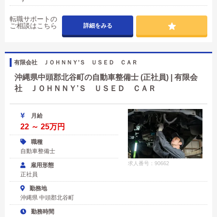
転職サポートの
ご相談はこちら
詳細をみる
有限会社 ＪＯＨＮＮＹ’Ｓ ＵＳＥＤ ＣＡＲ
沖縄県中頭郡北谷町の自動車整備士 (正社員) | 有限会
社 ＪＯＨＮＮＹ’Ｓ ＵＳＥＤ ＣＡＲ
月給
22 ～ 25万円
職種
自動車整備士
求人番号：90662
雇用形態
正社員
勤務地
沖縄県 中頭郡北谷町
勤務時間