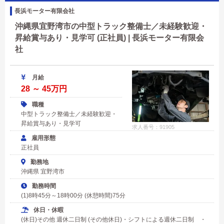
長浜モーター有限会社
沖縄県宜野湾市の中型トラック整備士／未経験歓迎・
昇給賞与あり・見学可 (正社員) | 長浜モーター有限会
社
月給
28 ～ 45万円
職種
中型トラック整備士／未経験歓迎・
昇給賞与あり・見学可
求人番号：91905
雇用形態
正社員
勤務地
沖縄県 宜野湾市
勤務時間
(1)8時45分～18時00分 (休憩時間)75分
休日・休暇
(休日)その他 週休二日制 (その他休日)・シフトによる週休二日制 ・