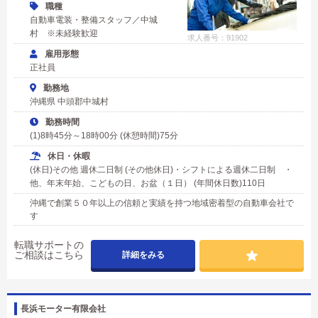
職種
自動車電装・整備スタッフ／中城
村 ※未経験歓迎
求人番号：91902
雇用形態
正社員
勤務地
沖縄県 中頭郡中城村
勤務時間
(1)8時45分～18時00分 (休憩時間)75分
休日・休暇
(休日)その他 週休二日制 (その他休日)・シフトによる週休二日制 ・
他、年末年始、こどもの日、お盆（１日） (年間休日数)110日
沖縄で創業５０年以上の信頼と実績を持つ地域密着型の自動車会社で
す
転職サポートの
ご相談はこちら
詳細をみる
長浜モーター有限会社