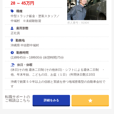
28 ～ 45万円
職種
中型トラック鈑金・塗装スタッフ／
中城村 ※未経験歓迎
求人番号：91904
雇用形態
正社員
勤務地
沖縄県 中頭郡中城村
勤務時間
(1)8時45分～18時00分 (休憩時間)75分
休日・休暇
(休日)その他 週休二日制 (その他休日)・シフトによる週休二日制 ・
他、年末年始、こどもの日、お盆（１日） (年間休日数)110日
沖縄で創業５０年以上の信頼と実績を持つ地域密着型の自動車会社で
す
転職サポートの
ご相談はこちら
詳細をみる