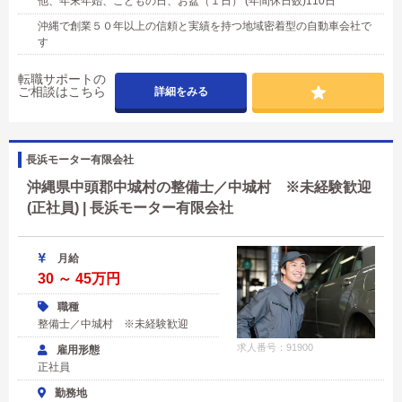
他、年末年始、こどもの日、お盆（１日） (年間休日数)110日
沖縄で創業５０年以上の信頼と実績を持つ地域密着型の自動車会社で
す
転職サポートの
ご相談はこちら
詳細をみる
長浜モーター有限会社
沖縄県中頭郡中城村の整備士／中城村 ※未経験歓迎
(正社員) | 長浜モーター有限会社
月給
30 ～ 45万円
職種
整備士／中城村 ※未経験歓迎
求人番号：91900
雇用形態
正社員
勤務地