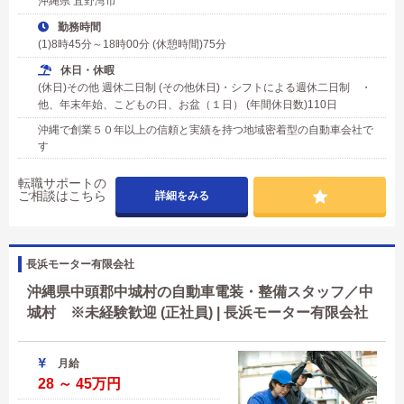
沖縄県 宜野湾市
勤務時間
(1)8時45分～18時00分 (休憩時間)75分
休日・休暇
(休日)その他 週休二日制 (その他休日)・シフトによる週休二日制 ・
他、年末年始、こどもの日、お盆（１日） (年間休日数)110日
沖縄で創業５０年以上の信頼と実績を持つ地域密着型の自動車会社で
す
転職サポートの
ご相談はこちら
詳細をみる
長浜モーター有限会社
沖縄県中頭郡中城村の自動車電装・整備スタッフ／中
城村 ※未経験歓迎 (正社員) | 長浜モーター有限会社
月給
28 ～ 45万円