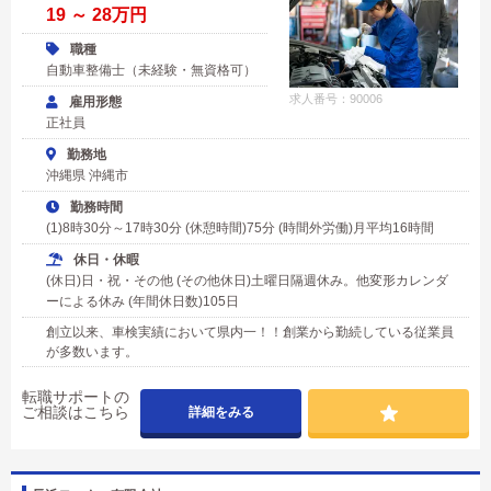
19 ～ 28万円
職種
自動車整備士（未経験・無資格可）
求人番号：90006
雇用形態
正社員
勤務地
沖縄県 沖縄市
勤務時間
(1)8時30分～17時30分 (休憩時間)75分 (時間外労働)月平均16時間
休日・休暇
(休日)日・祝・その他 (その他休日)土曜日隔週休み。他変形カレンダ
ーによる休み (年間休日数)105日
創立以来、車検実績において県内一！！創業から勤続している従業員
が多数います。
転職サポートの
ご相談はこちら
詳細をみる