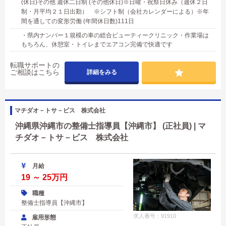
(休日)その他 週休二日制 (その他休日)※日曜・祝祭日休み（週休２日
制・月平均２１日出勤） ※シフト制（会社カレンダーによる）※年
間を通しての変形労働 (年間休日数)111日
・県内ナンバー１規模の車の総合ビューティークリニック・作業場は
もちろん、休憩室・トイレまでエアコン完備で快適です
転職サポートの
ご相談はこちら
詳細をみる
マチダオ－トサ－ビス 株式会社
沖縄県沖縄市の整備士指導員【沖縄市】 (正社員) | マ
チダオ－トサ－ビス 株式会社
月給
19 ～ 25万円
職種
整備士指導員【沖縄市】
求人番号：91910
雇用形態