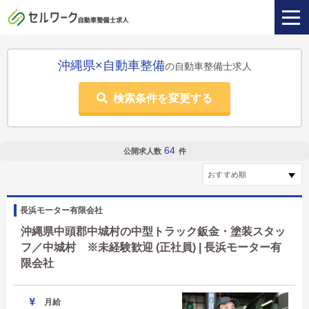
沖縄県×自動車整備
の自動車整備士求人
検索条件を変更する
64
公開求人数
件
長浜モーター有限会社
沖縄県中頭郡中城村の中型トラック鈑金・塗装スタッ
フ／中城村 ※未経験歓迎 (正社員) | 長浜モーター有
限会社
月給