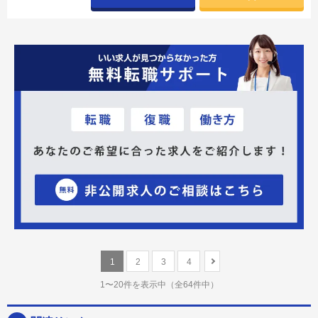
1
2
3
4
1〜20件を表示中
（全64件中）