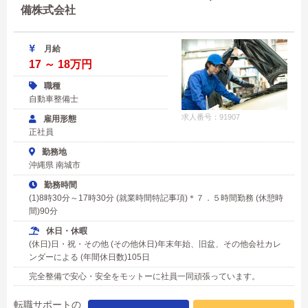
備株式会社
月給
17 ～ 18万円
職種
自動車整備士
求人番号：91907
雇用形態
正社員
勤務地
沖縄県 南城市
勤務時間
(1)8時30分～17時30分 (就業時間特記事項)＊７．５時間勤務 (休憩時
間)90分
休日・休暇
(休日)日・祝・その他 (その他休日)年末年始、旧盆、その他会社カレ
ンダーによる (年間休日数)105日
完全整備で安心・安全をモットーに社員一同頑張っています。
転職サポートの