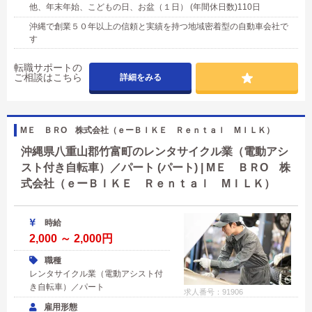
他、年末年始、こどもの日、お盆（１日） (年間休日数)110日
沖縄で創業５０年以上の信頼と実績を持つ地域密着型の自動車会社で
す
転職サポートの
ご相談はこちら
詳細をみる
МＥ ＢＲО 株式会社（ｅーＢＩＫＥ Ｒｅｎｔａｌ МＩＬＫ）
沖縄県八重山郡竹富町のレンタサイクル業（電動アシ
スト付き自転車）／パート (パート) | МＥ ＢＲО 株
式会社（ｅーＢＩＫＥ Ｒｅｎｔａｌ МＩＬＫ）
時給
2,000 ～ 2,000円
職種
レンタサイクル業（電動アシスト付
き自転車）／パート
求人番号：91906
雇用形態