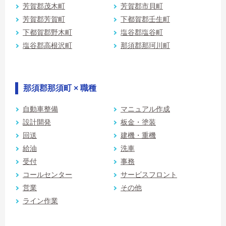
芳賀郡茂木町
芳賀郡市貝町
芳賀郡芳賀町
下都賀郡壬生町
下都賀郡野木町
塩谷郡塩谷町
塩谷郡高根沢町
那須郡那珂川町
那須郡那須町 × 職種
自動車整備
マニュアル作成
設計開発
板金・塗装
回送
建機・重機
給油
洗車
受付
事務
コールセンター
サービスフロント
営業
その他
ライン作業