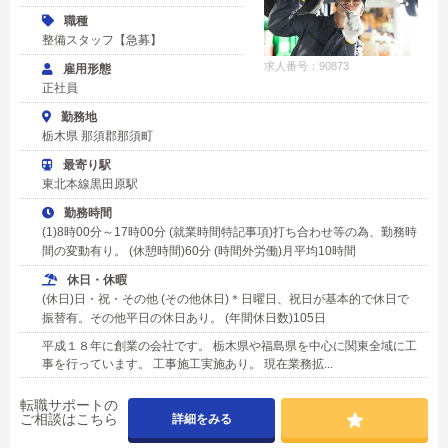
職種
整備スタッフ【急募】
求人番号：90873
雇用形態
正社員
勤務地
栃木県 那須郡那須町
最寄り駅
東北本線黒田原駅
勤務時間
(1)8時00分～17時00分 (就業時間特記事項)打ち合わせ等の為、勤務時
間の変動有り。 (休憩時間)60分 (時間外労働)月平均10時間
休日・休暇
(休日)日・祝・その他 (その他休日)＊日曜日、祝日が基本的で休日で
振替有。その他平日の休日あり。 (年間休日数)105日
平成１８年に創業の会社です。 栃木県や福島県を中心に関東全域に工
事を行っています。 工事施工実施あり。 現在業務拡...
転職サポートの
ご相談はこちら
詳細をみる