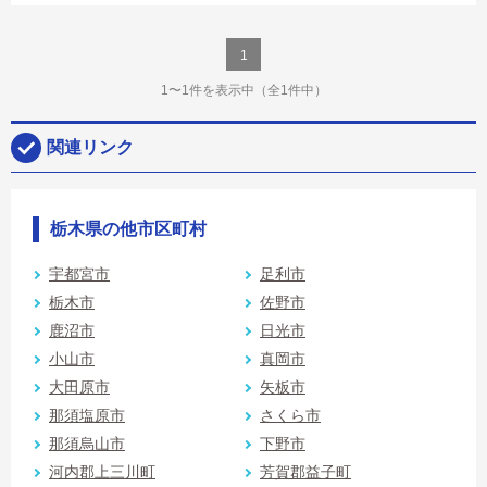
1
1〜1件を表示中
（全1件中）
関連リンク
栃木県の他市区町村
宇都宮市
足利市
栃木市
佐野市
鹿沼市
日光市
小山市
真岡市
大田原市
矢板市
那須塩原市
さくら市
那須烏山市
下野市
河内郡上三川町
芳賀郡益子町