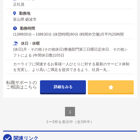
正社員
勤務地
富山県 砺波市
勤務時間
(1)9時00分～18時30分 (休憩時間)90分 (時間外労働)月平均20時間
休日・休暇
(休日)月・その他 (その他休日)整備部門第三日曜日定休日、その他シ
フトによる (年間休日数)105日
カーライフに関連するお客様一人ひとりに対する最新のサービス体制
を充実し、より高いご満足を提供できるよう、社員一丸...
転職サポートの
ご相談はこちら
詳細をみる
1
1〜3件を表示中
（全3件中）
関連リンク