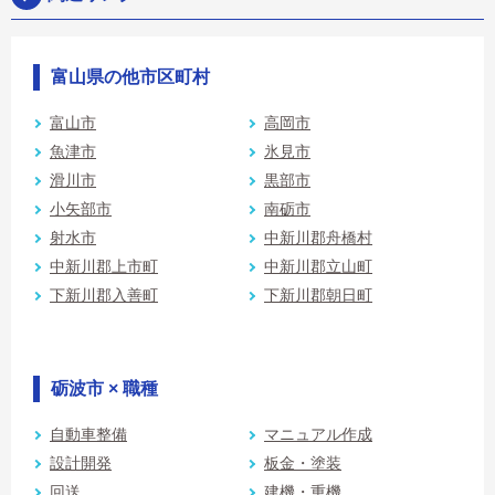
富山県の他市区町村
富山市
高岡市
魚津市
氷見市
滑川市
黒部市
小矢部市
南砺市
射水市
中新川郡舟橋村
中新川郡上市町
中新川郡立山町
下新川郡入善町
下新川郡朝日町
砺波市 × 職種
自動車整備
マニュアル作成
設計開発
板金・塗装
回送
建機・重機