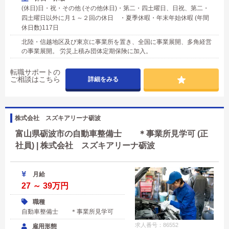
(休日)日・祝・その他 (その他休日)・第二・四土曜日、日祝、第二・
四土曜日以外に月１～２回の休日 ・夏季休暇・年末年始休暇 (年間
休日数)117日
北陸・信越地区及び東京に事業所を置き、全国に事業展開、多角経営
の事業展開。 労災上積み団体定期保険に加入。
転職サポートの
ご相談はこちら
詳細をみる
株式会社 スズキアリーナ砺波
富山県砺波市の自動車整備士 ＊事業所見学可 (正
社員) | 株式会社 スズキアリーナ砺波
月給
27 ～ 39万円
職種
自動車整備士 ＊事業所見学可
求人番号：86552
雇用形態