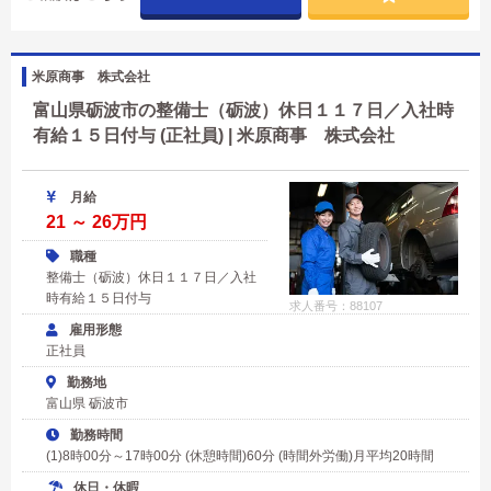
米原商事 株式会社
富山県砺波市の整備士（砺波）休日１１７日／入社時
有給１５日付与 (正社員) | 米原商事 株式会社
月給
21 ～ 26万円
職種
整備士（砺波）休日１１７日／入社
時有給１５日付与
求人番号：88107
雇用形態
正社員
勤務地
富山県 砺波市
勤務時間
(1)8時00分～17時00分 (休憩時間)60分 (時間外労働)月平均20時間
休日・休暇