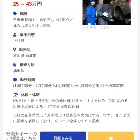
25 ～ 43万円
職種
自動車整備士 新規立ち上げ拠点／
休みも取りやすい環境
求人番号：91125
雇用形態
正社員
勤務地
富山県 砺波市
最寄り駅
油田駅
勤務時間
(1)8時30分～17時30分 (休憩時間)75分 (時間外労働)月平均20時間
休日・休暇
(休日)日・祝・その他 (その他休日)月８日～１１日休み（別に定める
出勤予定表による） (年間休日数)110日
当社の企業理念は「お客様より従業員を大切にする」です。 また全国
に拠点を展開しており、グループ全体で１５０拠点、...
転職サポートの
ご相談はこちら
詳細をみる