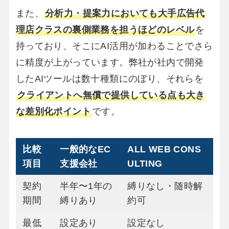
また、
分析力・提案力においても大手広告代
理店クラスの裏側業務を担うほどのレベル
を
持っており、そこにAI活用が加わることでさら
に精度が上がっています。弊社が社内で開発
したAIツールは数十種類にのぼり、それらを
クライアントへ無償で提供している点も大き
な差別化ポイント
です。
比較
一般的なEC
ALL WEB CONS
項目
支援会社
ULTING
契約
半年〜1年の
縛りなし・随時解
期間
縛りあり
約可
最低
設定あり
設定なし