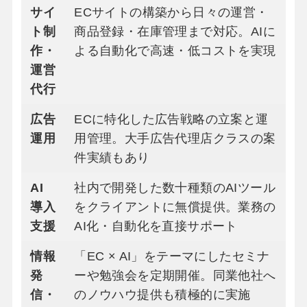
サイ
ECサイトの構築から日々の運営・
ト制
商品登録・在庫管理まで対応。AIに
作・
よる自動化で高速・低コストを実現
運営
代行
広告
ECに特化した広告戦略の立案と運
運用
用管理。大手広告代理店クラスの案
件実績もあり
AI
社内で開発した数十種類のAIツール
導入
をクライアントに無償提供。業務の
支援
AI化・自動化を直接サポート
情報
「EC × AI」をテーマにしたセミナ
発
ーや勉強会を定期開催。同業他社へ
信・
のノウハウ提供も積極的に実施