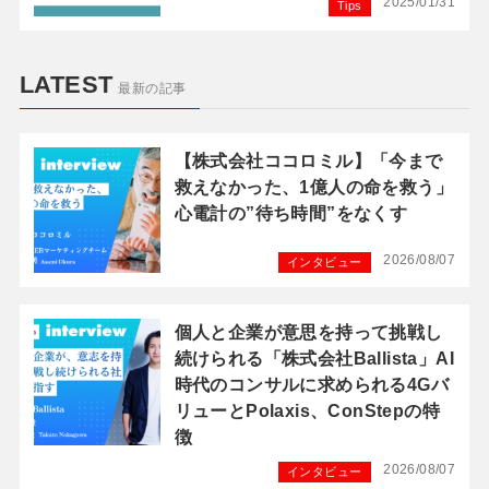
2025/01/31
Tips
LATEST
最新の記事
【株式会社ココロミル】「今まで
救えなかった、1億人の命を救う」
心電計の”待ち時間”をなくす
2026/08/07
インタビュー
個人と企業が意思を持って挑戦し
続けられる「株式会社Ballista」AI
時代のコンサルに求められる4Gバ
リューとPolaxis、ConStepの特
徴
2026/08/07
インタビュー