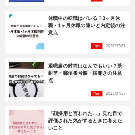
休職中の転職はバレる？3ヶ月休
職・1ヶ月休職の違いと内定後の注
意点
2026/07/21
Tips
退職届の封筒はなんでもいい？茶
封筒・郵便番号欄・横開きの注意
点
2026/07/17
Tips
「顔採用と言われた…」見た目で
評価された気がするときに考えた
いこと