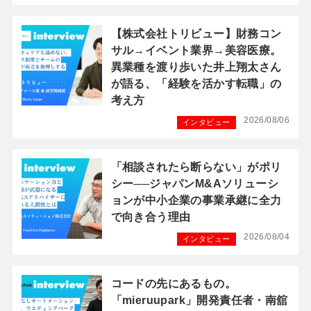
【株式会社トリビュー】財務コン
サル→イベント業界→美容医療。
異業種を渡り歩いた井上翔太さん
が語る、「経験を活かす転職」の
考え方
2026/08/06
インタビュー
「相談されたら断らない」がポリ
シー──ジャパンM&Aソリューシ
ョンが中小企業の事業承継に全力
で向き合う理由
2026/08/04
インタビュー
コードの先にあるもの。
「mieruupark」開発責任者・南舘