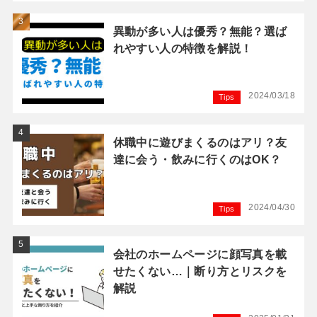
異動が多い人は優秀？無能？選ば
れやすい人の特徴を解説！
2024/03/18
Tips
休職中に遊びまくるのはアリ？友
達に会う・飲みに行くのはOK？
2024/04/30
Tips
会社のホームページに顔写真を載
せたくない…｜断り方とリスクを
解説