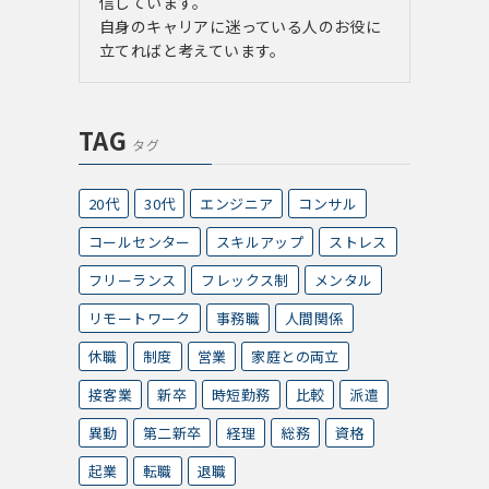
信しています。
自身のキャリアに迷っている人のお役に
立てればと考えています。
TAG
タグ
20代
30代
エンジニア
コンサル
コールセンター
スキルアップ
ストレス
フリーランス
フレックス制
メンタル
リモートワーク
事務職
人間関係
休職
制度
営業
家庭との両立
接客業
新卒
時短勤務
比較
派遣
異動
第二新卒
経理
総務
資格
起業
転職
退職