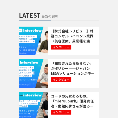
LATEST
最新の記事
【株式会社トリビュー】財
務コンサル→イベント業界
→美容医療。異業種を渡り
歩いた井上翔太さんが語
インタビュー
る、「経験を活かす転職」
の考え方
「相談されたら断らない」
がポリシー──ジャパン
M&Aソリューションが中小
企業の事業承継に全力で向
インタビュー
き合う理由
コードの先にあるもの。
「mieruupark」開発責任
者・南舘拓弥さんが語る
「共創するエンジニア」と
インタビュー
いうキャリア