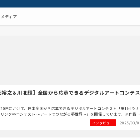
るメディア
田裕之＆川北輝】全国から応募できるデジタルアートコンテス
3月20日にかけて、日本全国から応募できるデジタルアートコンテスト「第1回 ツナ
トリンク∞コンテスト 〜アートでつながる夢世界〜」を開催しています。※作品
た。キャリアクラフトの運営会社であ...
2025/03/0
インタビュー