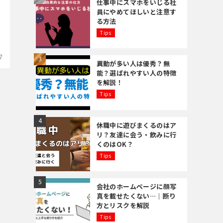
仕事中にスマホをいじる社
員にやめてほしいと注意す
る方法
Tips
7
異動が多い人は優秀？無
能？選ばれやすい人の特徴
を解説！
Tips
休職中に遊びまくるのはア
リ？友達に会う・飲みに行
くのはOK？
Tips
会社のホームページに顔写
真を載せたくない…｜断り
方とリスクを解説
Tips