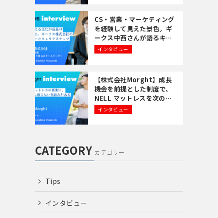
CS・営業・マーケティング
を経験して見えた景色。ギ
ークス中西さんが語るキャ
リアの歩み方
インタビュー
【株式会社Morght】成長
機会を前提とした制度で、
NELL マットレスを次のフ
ェーズへ。
インタビュー
CATEGORY
カテゴリー
Tips
インタビュー