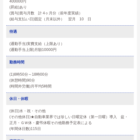
400000円
(昇給)あり
(賞与)賞与月数 計 4ヶ月分（前年度実績）
(給与支払い日)固定（月末以外） 翌月 10 日
待遇
(通勤手当)実費支給（上限あり）
(通勤手当上限)月額10000円
勤務時間
(1)8時50分～18時00分
(休憩時間)90分
(時間外労働)月平均5時間
休日・休暇
(休日)水・祝・その他
(その他休日)★自動車業界では珍しい日曜定休（第一日曜）導入 盆・
正月・ＧＷ休・慶弔休暇その他勤務予定表による
(年間休日数)115日