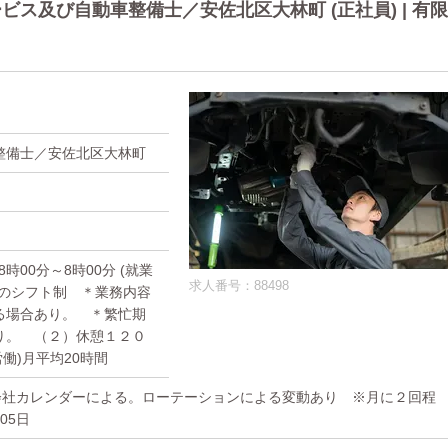
ス及び自動車整備士／安佐北区大林町 (正社員) | 有限
整備士／安佐北区大林町
)18時00分～8時00分 (就業
求人番号：88498
）のシフト制 ＊業務内容
る場合あり。 ＊繁忙期
り。 （２）休憩１２０
労働)月平均20時間
日)会社カレンダーによる。ローテーションによる変動あり ※月に２回程
05日