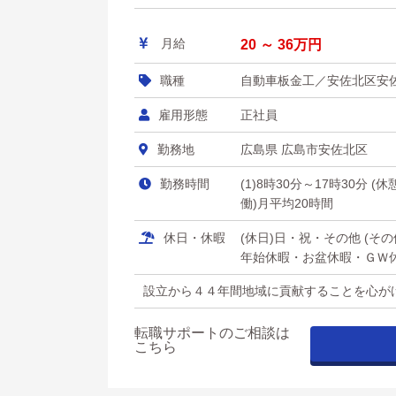
月給
20 ～ 36万円
職種
自動車板金工／安佐北区安
雇用形態
正社員
勤務地
広島県 広島市安佐北区
勤務時間
(1)8時30分～17時30分 (
働)月平均20時間
休日・休暇
(休日)日・祝・その他 (
年始休暇・お盆休暇・ＧＷ休暇
設立から４４年間地域に貢献することを心が
転職サポートのご相談は
こちら