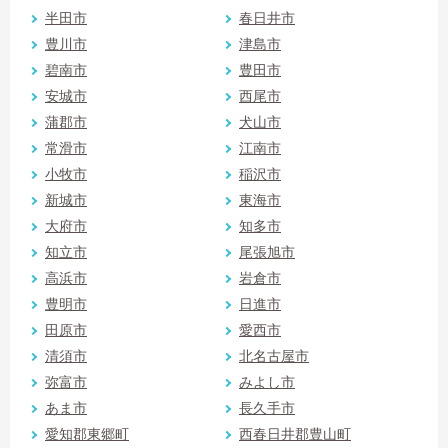
半田市
春日井市
豊川市
津島市
碧南市
豊田市
安城市
西尾市
蒲郡市
犬山市
常滑市
江南市
小牧市
稲沢市
新城市
東海市
大府市
知多市
知立市
尾張旭市
高浜市
岩倉市
豊明市
日進市
田原市
愛西市
清須市
北名古屋市
弥富市
みよし市
あま市
長久手市
愛知郡東郷町
西春日井郡豊山町