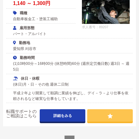
1,140 ～ 1,300円
職種
自動車板金工・塗装工補助
求人番号：89207
雇用形態
パート・アルバイト
勤務地
愛知県 刈谷市
勤務時間
(1)10時00分～16時00分 (休憩時間)60分 (週所定労働日数) 週3日 ～ 週
5日
休日・休暇
(休日)月・日・その他 週休二日制
平成２年より開業して順調に業績を伸ばし、デイ－ラ－より仕事を依
頼されるなど確実な仕事をしています。
転職サポートの
ご相談はこちら
詳細をみる