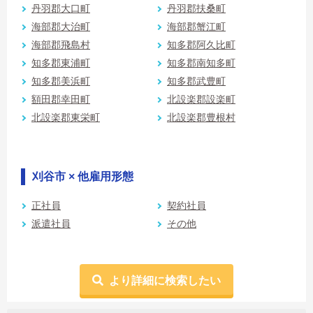
丹羽郡大口町
丹羽郡扶桑町
海部郡大治町
海部郡蟹江町
海部郡飛島村
知多郡阿久比町
知多郡東浦町
知多郡南知多町
知多郡美浜町
知多郡武豊町
額田郡幸田町
北設楽郡設楽町
北設楽郡東栄町
北設楽郡豊根村
刈谷市 × 他雇用形態
正社員
契約社員
派遣社員
その他
より詳細に検索したい