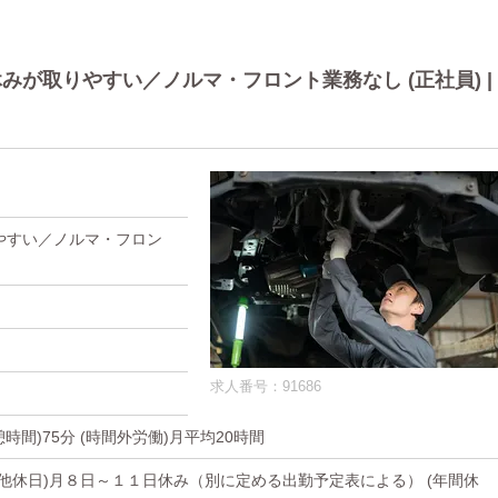
が取りやすい／ノルマ・フロント業務なし (正社員) |
やすい／ノルマ・フロン
求人番号：91686
休憩時間)75分 (時間外労働)月平均20時間
その他休日)月８日～１１日休み（別に定める出勤予定表による） (年間休