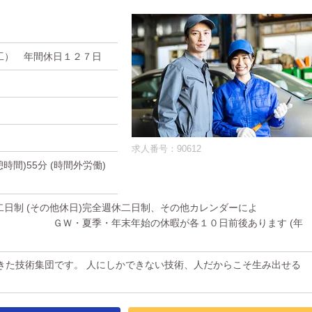
工） 年間休日１２７日
求人番号：90612
休憩時間)55分 (時間外労働)
休二日制 (その他休日)完全週休二日制、その他カレンダーによ
・年末年始の休暇が各１０日前後あります (年
きた技術集団です。 人にしかできない技術、人だからこそ生み出せる