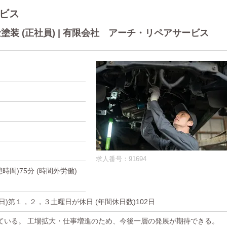
ビス
装 (正社員) | 有限会社 アーチ・リペアサービス
求人番号：91694
休憩時間)75分 (時間外労働)
休日)第１，２，３土曜日が休日 (年間休日数)102日
ている。 工場拡大・仕事増進のため、今後一層の発展が期待できる。