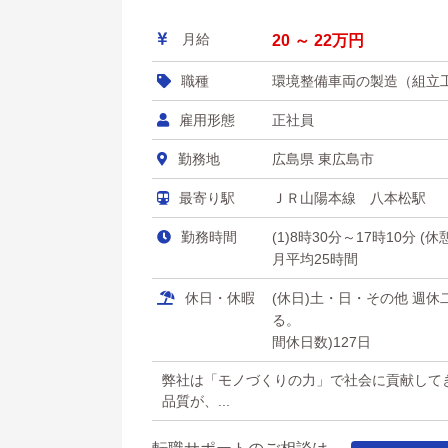
月給
20 ～ 22万円
職種
環境整備車両の製造（組立
雇用形態
正社員
勤務地
広島県 東広島市
最寄り駅
ＪＲ山陽本線 八本松駅
勤務時間
(1)8時30分～17時10分 (
月平均25時間
休日・休暇
(休日)土・日・その他 週
る。 ＧＷ・夏季
間休日数)127日
弊社は「モノづくりの力」で社会に貢献して
品質が、...