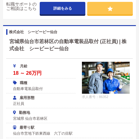
転職サポートの
ご相談はこちら
詳細をみる
株式会社 シービーピー仙台
宮城県仙台市若林区の自動車電装品取付 (正社員) | 株
式会社 シービーピー仙台
月給
18 ～ 26万円
職種
自動車電装品取付
求人番号：86352
雇用形態
正社員
勤務地
宮城県 仙台市若林区
最寄り駅
仙台市営地下鉄東西線 六丁の目駅