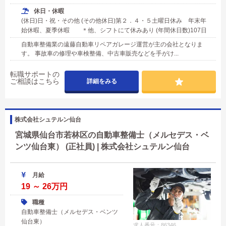
休日・休暇
(休日)日・祝・その他 (その他休日)第２．４・５土曜日休み 年末年
始休暇、夏季休暇 ＊他、シフトにて休みあり (年間休日数)107日
自動車整備業の遠藤自動車リペアガレージ運営が主の会社となりま
す。 事故車の修理や車検整備、中古車販売などを手がけ...
転職サポートの
ご相談はこちら
詳細をみる
株式会社シュテルン仙台
宮城県仙台市若林区の自動車整備士（メルセデス・ベ
ンツ仙台東） (正社員) | 株式会社シュテルン仙台
月給
19 ～ 26万円
職種
自動車整備士（メルセデス・ベンツ
仙台東）
求人番号：86346