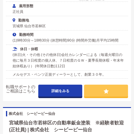
雇用形態
正社員
勤務地
宮城県 仙台市若林区
勤務時間
(1)9時30分～18時30分 (休憩時間)90分 (時間外労働)月平均15時間
休日・休暇
(休日)火・その他 (その他休日)会社カレンダーによる（毎週火曜日の
他に毎月３日程度の個人休、７日程度のＧＷ・夏季長期休暇・年末年
始休暇あり） (年間休日数)112日
メルセデス・ベンツ正規ディーラーとして、創業３０年。
転職サポートの
ご相談はこちら
詳細をみる
株式会社 シービーピー仙台
宮城県仙台市若林区の自動車鈑金塗装 ※経験者歓迎
(正社員) | 株式会社 シービーピー仙台