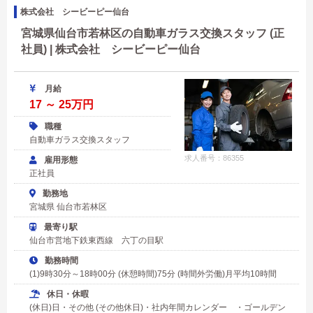
株式会社 シービーピー仙台
宮城県仙台市若林区の自動車ガラス交換スタッフ (正
社員) | 株式会社 シービーピー仙台
月給
17 ～ 25万円
職種
自動車ガラス交換スタッフ
求人番号：86355
雇用形態
正社員
勤務地
宮城県 仙台市若林区
最寄り駅
仙台市営地下鉄東西線 六丁の目駅
勤務時間
(1)9時30分～18時00分 (休憩時間)75分 (時間外労働)月平均10時間
休日・休暇
(休日)日・その他 (その他休日)・社内年間カレンダー ・ゴールデン