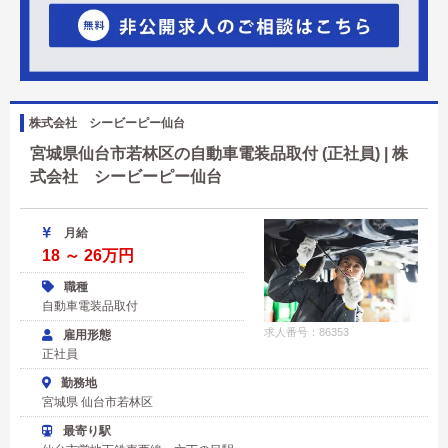
株式会社 シービーピー仙台
宮城県仙台市若林区の自動車電装品取付 (正社員) | 株
式会社 シービーピー仙台
月給
18 ～ 26万円
職種
自動車電装品取付
求人番号：86353
雇用形態
正社員
勤務地
宮城県 仙台市若林区
最寄り駅