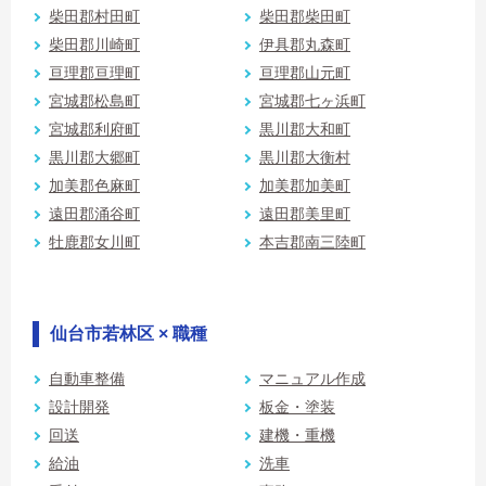
柴田郡村田町
柴田郡柴田町
柴田郡川崎町
伊具郡丸森町
亘理郡亘理町
亘理郡山元町
宮城郡松島町
宮城郡七ヶ浜町
宮城郡利府町
黒川郡大和町
黒川郡大郷町
黒川郡大衡村
加美郡色麻町
加美郡加美町
遠田郡涌谷町
遠田郡美里町
牡鹿郡女川町
本吉郡南三陸町
仙台市若林区 × 職種
自動車整備
マニュアル作成
設計開発
板金・塗装
回送
建機・重機
給油
洗車