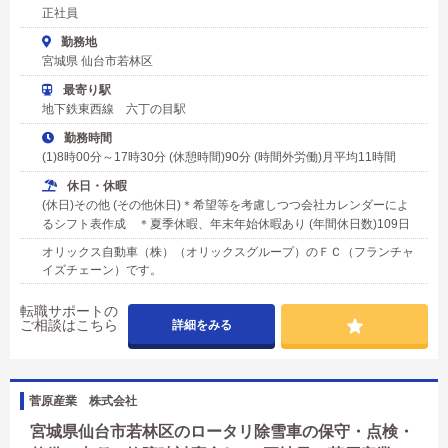
正社員
勤務地
宮城県 仙台市若林区
最寄り駅
地下鉄東西線 六丁の目駅
勤務時間
(1)8時00分～17時30分 (休憩時間)90分 (時間外労働)月平均11時間
休日・休暇
(休日)その他 (その他休日)＊希望等を考慮しつつ会社カレンダーによ
るシフト表作成 ＊夏季休暇、年末年始休暇あり (年間休日数)109日
オリックス自動車（株）（オリックスグループ）のＦＣ（フランチャ
イズチェーン）です。
転職サポートの
ご相談はこちら
詳細をみる
菅原産業 株式会社
宮城県仙台市若林区のロータリ除雪車の保守・点検・