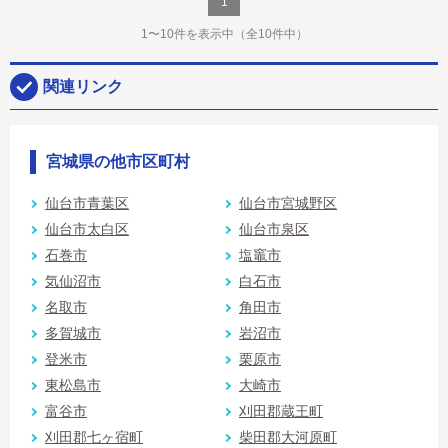
1
1〜10件を表示中
（全10件中）
関連リンク
宮城県の他市区町村
仙台市青葉区
仙台市宮城野区
仙台市太白区
仙台市泉区
石巻市
塩竈市
気仙沼市
白石市
名取市
角田市
多賀城市
岩沼市
登米市
栗原市
東松島市
大崎市
富谷市
刈田郡蔵王町
刈田郡七ヶ宿町
柴田郡大河原町