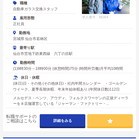
職種
自動車ガラス交換スタッフ
求人番号：86354
雇用形態
正社員
勤務地
宮城県 仙台市若林区
最寄り駅
仙台市営地下鉄東西線 六丁の目駅
勤務時間
(1)9時30分～18時00分 (休憩時間)75分 (時間外労働)月平均10時間
休日・休暇
(休日)日・その他 (その他休日)・社内年間カレンダー ・ゴールデン
ウイーク、夏季長期休暇、年末年始休暇あり (年間休日数)112日
メルセデス・ベンツ、アウディ、フォルクスワーゲンの正規ディーラ
ーを８店舗運営している『ジャーマン・ファクトリー・...
転職サポートの
ご相談はこちら
詳細をみる