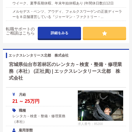
ウイーク、夏季長期休暇、年末年始休暇あり (年間休日数)112日
メルセデス・ベンツ、アウディ、フォルクスワーゲンの正規ディーラ
ーを８店舗運営している『ジャーマン・ファクトリー・...
転職サポートの
ご相談はこちら
詳細をみる
エックスレンタリース北都 株式会社
宮城県仙台市若林区のレンタカ－検査・整備・修理業
務（本社） (正社員) | エックスレンタリース北都 株
式会社
月給
21 ～ 25万円
職種
レンタカ－検査・整備・修理業務
（本社）
求人番号：85200
雇用形態