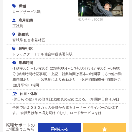
職種
ロードサービス職
求人番号：90036
雇用形態
正社員
勤務地
宮城県 仙台市若林区
最寄り駅
トラックターミナル仙台中税務署前駅
勤務時間
(1)8時00分～16時30分 (2)9時00分～17時30分 (3)17時00分～0時00
分 (就業時間特記事項)・上記、就業時間は基本の時間帯（その他の勤
務時間あり） ・習熟度により夜勤あり (休憩時間)60分 (時間外労
働)月平均10時間
休日・休暇
(休日)その他 (その他休日)勤務表の定めによる。 (年間休日数)109日
全国で約２０８０万人の会員から成るオーナードライバーの団体で
す。 会員数は年々増え続けており、ロードサービスをは...
転職サポートの
ご相談はこちら
詳細をみる