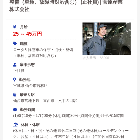
整備（車種、故障時対応含む） (正社員) | 菅原産業
株式会社
月給
25 ～ 45万円
職種
ロータリ除雪車の保守・点検・整備
（車種、故障時対応含む）
求人番号：85206
雇用形態
正社員
勤務地
宮城県 仙台市若林区
最寄り駅
仙台市営地下鉄 東西線 六丁の目駅
勤務時間
(1)8時10分～17時00分 (休憩時間)80分 (時間外労働)月平均15時間
休日・休暇
(休日)土・日・祝・その他 週休二日制 (その他休日)ゴールデンウィー
ク、お盆（４日以上）、年末年始（４日以上） (年間休日数)120日