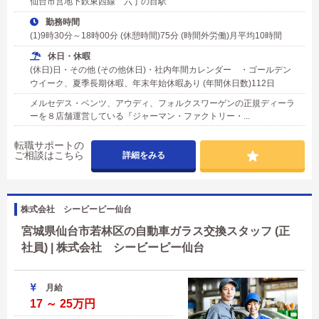
仙台市営地下鉄東西線 六丁の目駅
勤務時間
(1)9時30分～18時00分 (休憩時間)75分 (時間外労働)月平均10時間
休日・休暇
(休日)日・その他 (その他休日)・社内年間カレンダー ・ゴールデン
ウイーク、夏季長期休暇、年末年始休暇あり (年間休日数)112日
メルセデス・ベンツ、アウディ、フォルクスワーゲンの正規ディーラ
ーを８店舗運営している『ジャーマン・ファクトリー・...
転職サポートの
ご相談はこちら
詳細をみる
株式会社 シービーピー仙台
宮城県仙台市若林区の自動車ガラス交換スタッフ (正
社員) | 株式会社 シービーピー仙台
月給
17 ～ 25万円