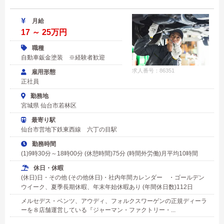
月給
17 ～ 25万円
職種
自動車鈑金塗装 ※経験者歓迎
求人番号：86351
雇用形態
正社員
勤務地
宮城県 仙台市若林区
最寄り駅
仙台市営地下鉄東西線 六丁の目駅
勤務時間
(1)9時30分～18時00分 (休憩時間)75分 (時間外労働)月平均10時間
休日・休暇
(休日)日・その他 (その他休日)・社内年間カレンダー ・ゴールデン
ウイーク、夏季長期休暇、年末年始休暇あり (年間休日数)112日
メルセデス・ベンツ、アウディ、フォルクスワーゲンの正規ディーラ
ーを８店舗運営している『ジャーマン・ファクトリー・...