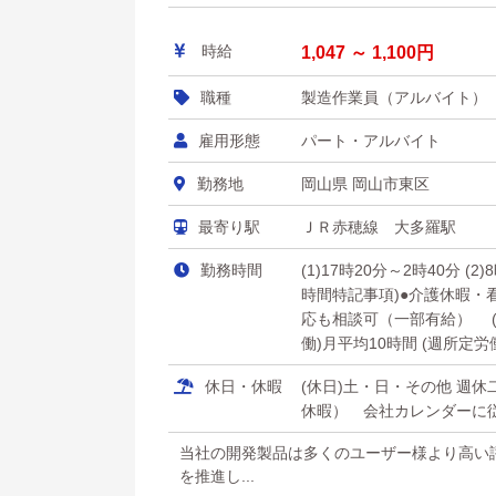
時給
1,047 ～ 1,100円
職種
製造作業員（アルバイト）
雇用形態
パート・アルバイト
勤務地
岡山県 岡山市東区
最寄り駅
ＪＲ赤穂線 大多羅駅
勤務時間
(1)17時20分～2時40分 (2
時間特記事項)●介護休暇・
応も相談可（一部有給） (休
働)月平均10時間 (週所定
休日・休暇
(休日)土・日・その他 週
休暇） 会社カレンダーに
当社の開発製品は多くのユーザー様より高い
を推進し...