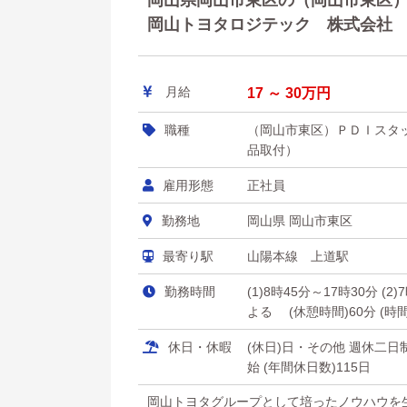
岡山県岡山市東区の（岡山市東区）Ｐ
岡山トヨタロジテック 株式会社
月給
17 ～ 30万円
職種
（岡山市東区）ＰＤＩスタ
品取付）
雇用形態
正社員
勤務地
岡山県 岡山市東区
最寄り駅
山陽本線 上道駅
勤務時間
(1)8時45分～17時30分 
よる (休憩時間)60分 (時
休日・休暇
(休日)日・その他 週休二
始 (年間休日数)115日
岡山トヨタグループとして培ったノウハウを