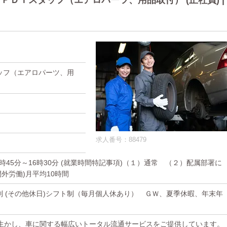
ＤＩスタッフ（エアロパーツ、用品取付） (正社員) |
ッフ（エアロパーツ、用
求人番号：88479
(2)7時45分～16時30分 (就業時間特記事項)（１）通常 （２）配属部署に
間外労働)月平均10時間
日制 (その他休日)シフト制（毎月個人休あり） ＧＷ、夏季休暇、年末年
生かし、車に関する幅広いトータル流通サービスをご提供しています。