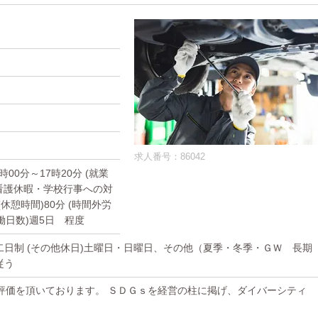
求人番号：86042
)8時00分～17時20分 (就業
看護休暇・学校行事への対
憩時間)80分 (時間外労
労働日数)週5日 程度
休二日制 (その他休日)土曜日・日曜日、その他（夏季・冬季・ＧＷ 長期
従う
評価を頂いております。 ＳＤＧｓを経営の柱に掲げ、ダイバーシティ