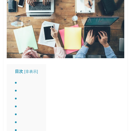
目次
[
非表示
]