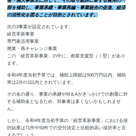
者・個人事業主に対して、その取り組みに要する費用の一
部を補助し、事業承継・事業再編・事業統合の促進、経済
の活性化を図ることが目的とされています。
次の3事業が設定されています。
経営革新事業
専門家活用事業
廃業・再チャレンジ事業
この「経営革新事業」の中に、創業支援型（Ⅰ型）があり
ます。
令和4年度当初予算では、補助上限額は500万円以内、補助
率は2分の1以内とされています。
その名の通り、事業の承継やM＆Aがきっかけでの創業に対
する補助金となるため、対象者は多くないかもしれませ
ん。
しかし、令和4年度当初予算の「経営革新事業」における採
択結果は71件中50件での交付決定と比較的高い採択率と言
えるでしょう。