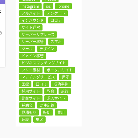
Instagram
ios
iphone
よ
アルバイト
アンケート
インバウンド
コロナ
サイト運営
8
サーバーリプレース
サーバー移管
スマホ
ツール
デザイン
ドメイン移管
ビジネスマッチングサイト
フリー素材
ポータルサイト
マッチングサービス
保守
医療
口コミ
成功事例
採用サイト
教育
旅行
比較サイト
求人サイト
補助金
要件定義
見積もり
販促
費用
転職
集客