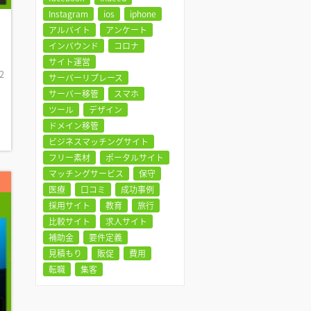
Instagram
ios
iphone
アルバイト
アンケート
インバウンド
コロナ
サイト運営
2
サーバーリプレース
サーバー移管
スマホ
ツール
デザイン
ドメイン移管
ビジネスマッチングサイト
フリー素材
ポータルサイト
マッチングサービス
保守
医療
口コミ
成功事例
採用サイト
教育
旅行
比較サイト
求人サイト
補助金
要件定義
見積もり
販促
費用
転職
集客