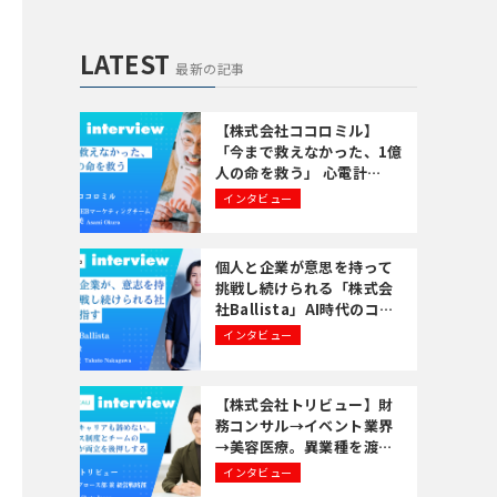
LATEST
最新の記事
【株式会社ココロミル】
「今まで救えなかった、1億
人の命を救う」 心電計
の”待ち時間”をなくす
インタビュー
個人と企業が意思を持って
挑戦し続けられる「株式会
社Ballista」AI時代のコン
サルに求められる4Gバリュ
インタビュー
ーとPolaxis、ConStepの
特徴
【株式会社トリビュー】財
務コンサル→イベント業界
→美容医療。異業種を渡り
歩いた井上翔太さんが語
インタビュー
る、「経験を活かす転職」