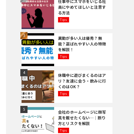
仕事中にスマホをいじる社
員にやめてほしいと注意す
る方法
Tips
異動が多い人は優秀？無
能？選ばれやすい人の特徴
を解説！
Tips
休職中に遊びまくるのはア
リ？友達に会う・飲みに行
くのはOK？
Tips
会社のホームページに顔写
真を載せたくない…｜断り
方とリスクを解説
Tips