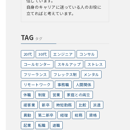
信しています。
自身のキャリアに迷っている人のお役に
立てればと考えています。
TAG
タグ
20代
30代
エンジニア
コンサル
コールセンター
スキルアップ
ストレス
フリーランス
フレックス制
メンタル
リモートワーク
事務職
人間関係
休職
制度
営業
家庭との両立
接客業
新卒
時短勤務
比較
派遣
異動
第二新卒
経理
総務
資格
起業
転職
退職