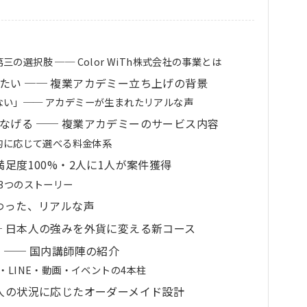
の選択肢 ── Color WiTh株式会社の事業とは
たい ── 複業アカデミー立ち上げの背景
ない」── アカデミーが生まれたリアルな声
なげる ── 複業アカデミーのサービス内容
目的に応じて選べる料金体系
満足度100%・2人に1人が案件獲得
な3つのストーリー
わった、リアルな声
─ 日本人の強みを外貨に変える新コース
 ── 国内講師陣の紹介
・LINE・動画・イベントの4本柱
個人の状況に応じたオーダーメイド設計