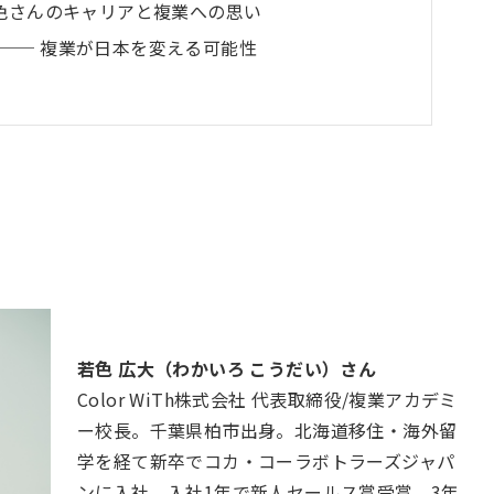
若色さんのキャリアと複業への思い
── 複業が日本を変える可能性
若色 広大（わかいろ こうだい）さん
Color WiTh株式会社 代表取締役/複業アカデミ
ー校長。千葉県柏市出身。北海道移住・海外留
学を経て新卒でコカ・コーラボトラーズジャパ
ンに入社。入社1年で新人セールス賞受賞、3年