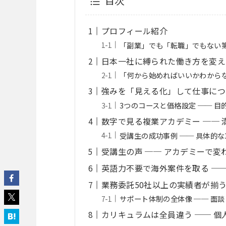
目次
プロフィール紹介
「副業」でも「転職」でもない第三
日本一社に縛られた働き方を変え
「何から始めればいいかわから
強みを「見える化」して仕事につ
3つのコースと価格設定 ── 
数字で見る複業アカデミー ── 
受講生の成功事例 ── 具体的
受講生の声 ── アカデミーで変
英語力不要で海外案件を取る ─
業務委託50社以上の実績者が揃う
サポート体制の全体像 ── 面談
カリキュラムは全員違う ── 