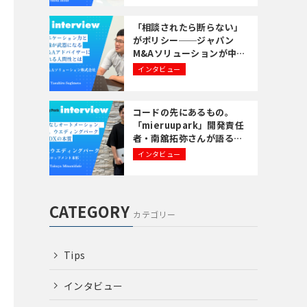
の考え方
「相談されたら断らない」
がポリシー──ジャパン
M&Aソリューションが中小
企業の事業承継に全力で向
インタビュー
き合う理由
コードの先にあるもの。
「mieruupark」開発責任
者・南舘拓弥さんが語る
「共創するエンジニア」と
インタビュー
いうキャリア
CATEGORY
カテゴリー
Tips
インタビュー