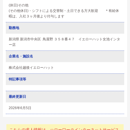
(休日)その他
(その他休日)・シフトによる交替制・土日できる方大歓迎 ＊有給休
暇は、入社３ヶ月後より付与します
勤務地
新潟県 新潟市中央区 鳥屋野 ３５８番４７ イエローハット女池インタ
ー店
企業名・施設名
株式会社越後イエローハット
特記事項等
最終更新日
2026年6月5日
こちらの求人情報は、ハローワークインターネットサービス