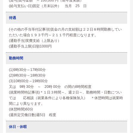
(賞与)賞与金額 ～ 100,000 円（前年度実績）
(給与支払い日)固定（月末以外） 当月 25 日
待遇
(その他の手当等付記事項)賃金の月の支給額は２２日８時間勤務してい
ただいた場合１９３千円～２１１千円程度になります。
(通勤手当)実費支給（上限あり）
(通勤手当上限)日額1000円
勤務時間
(1)9時30分～17時00分
(2)9時30分～18時30分
(3)10時00分～19時00分
又は 9時 30分 ～ 20時 00分 の間の8時間程度
(就業時間特記事項)＊１日３時間～、週２日～、勤務時間・日数につい
ては 応相談（就業条件により各種保険加入） ＊休憩時間は就業時
間により異なります。
(休憩時間)60分
(週所定労働日数)週5日 程度
休日・休暇