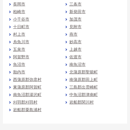
長岡市
三条市
柏崎市
新発田市
小千谷市
加茂市
十日町市
見附市
村上市
燕市
糸魚川市
妙高市
五泉市
上越市
阿賀野市
佐渡市
魚沼市
南魚沼市
胎内市
北蒲原郡聖籠町
西蒲原郡弥彦村
南蒲原郡田上町
東蒲原郡阿賀町
三島郡出雲崎町
南魚沼郡湯沢町
中魚沼郡津南町
刈羽郡刈羽村
岩船郡関川村
岩船郡粟島浦村