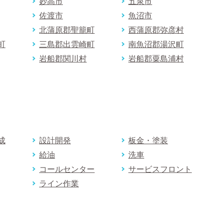
妙高市
五泉市
佐渡市
魚沼市
北蒲原郡聖籠町
西蒲原郡弥彦村
町
三島郡出雲崎町
南魚沼郡湯沢町
岩船郡関川村
岩船郡粟島浦村
成
設計開発
板金・塗装
給油
洗車
コールセンター
サービスフロント
ライン作業