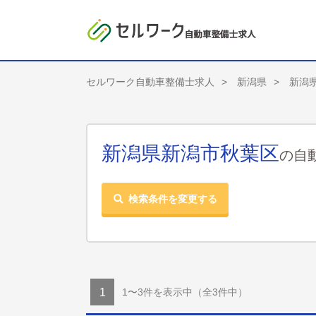
セルワーク自動車整備士求人
新潟県
新潟
新潟県新潟市秋葉区
の自
検索条件を変更する
1〜3件を表示中
（全3件中）
1