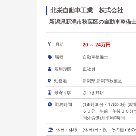
北栄自動車工業 株式会社
新潟県新潟市秋葉区の自動車整備士 
月給
20 ～ 24万円
職種
自動車整備士
雇用形態
正社員
勤務地
新潟県 新潟市秋葉区
最寄り駅
さつき野駅
勤務時間
(1)8時30分～17時30分 
６０分、午前・午後３０分ずつ 
間外労働)月平均0時間
休日・休暇
(休日)日・祝・その他 (そ