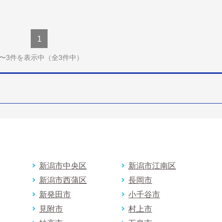
1
1〜3件を表示中
（全3件中）
新潟市中央区
新潟市江南区
新潟市西蒲区
長岡市
新発田市
小千谷市
見附市
村上市