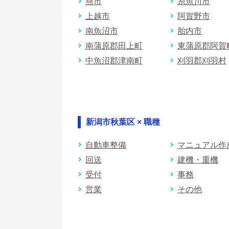
燕市
糸魚川市
上越市
阿賀野市
南魚沼市
胎内市
南蒲原郡田上町
東蒲原郡阿賀
中魚沼郡津南町
刈羽郡刈羽村
新潟市秋葉区 × 職種
自動車整備
マニュアル作
回送
建機・重機
受付
事務
営業
その他