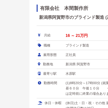
有限会社 本間製作所
新潟県阿賀野市のブラインド製造 (正
月給
16 ～ 21万円
職種
ブラインド製造
雇用形態
正社員
勤務地
新潟県 阿賀野市
最寄り駅
水原駅
勤務時間
(1)8時20分～17時00分 
昼６０分 午後１０分 ・
は定時前に終業の場合あります
休日・休暇
(休日)土・日・祝・その他