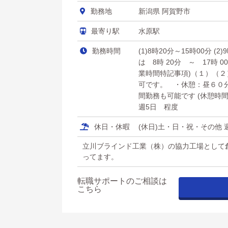
勤務地
新潟県 阿賀野市
最寄り駅
水原駅
勤務時間
(1)8時20分～15時00分 (2
は 8時 20分 ～ 17時 
業時間特記事項)（１）（
可です。 ・休憩：昼６０
間勤務も可能です (休憩時間)
週5日 程度
休日・休暇
(休日)土・日・祝・その他
立川ブラインド工業（株）の協力工場として
ってます。
転職サポートのご相談は
こちら