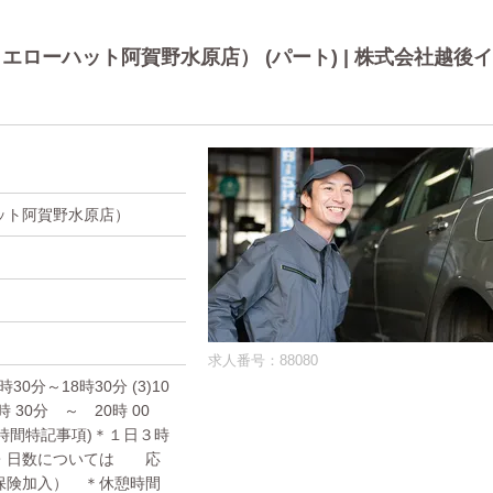
ローハット阿賀野水原店） (パート) | 株式会社越後イ
ット阿賀野水原店）
求人番号：88080
9時30分～18時30分 (3)10
時 30分 ～ 20時 00
業時間特記事項)＊１日３時
・日数については 応
保険加入） ＊休憩時間