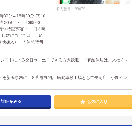
求人番号：88079
9時30分～18時30分 (3)10
時 30分 ～ 20時 00
業時間特記事項)＊１日３時
・日数については 応
保険加入） ＊休憩時間
日)・シフトによる交替制・土日できる方大歓迎 ＊有給休暇は、入社３ヶ
トを新潟県内に１８店舗展開。 民間車検工場として長岡店、小新イン
詳細をみる
お気に入り