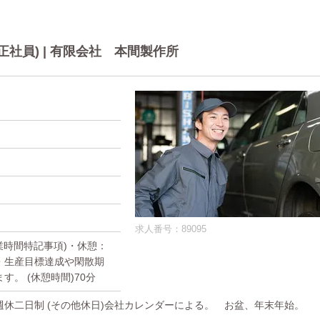
社員) | 有限会社 本間製作所
求人番号：89095
(就業時間特記事項)・休憩：
生産目標達成や閑散期
。 (休憩時間)70分
 週休二日制 (その他休日)会社カレンダーによる。 お盆、年末年始。