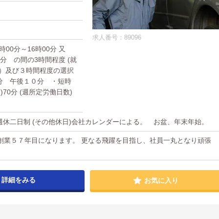
求人番号：89096
)9時00分～16時00分 又
00分 の間の3時間程度 (就
２）及び３時間程度の選択
分 午後１０分 ・短時
70分 (週所定労働日数)
 週休二日制 (その他休日)会社カレンダーによる。 お盆、年末年始。
創業５７年目になります。 更なる飛躍を目指し、社員一丸となり頑張
詳細をみる
お気に入り