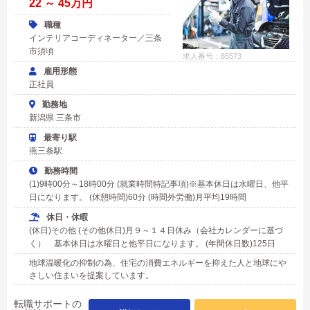
22 ～ 45万円
職種
インテリアコーディネーター／三条
市須頃
求人番号：85573
雇用形態
正社員
勤務地
新潟県 三条市
最寄り駅
燕三条駅
勤務時間
(1)9時00分～18時00分 (就業時間特記事項)※基本休日は水曜日、他平
日になります。 (休憩時間)60分 (時間外労働)月平均19時間
休日・休暇
(休日)その他 (その他休日)月９～１４日休み（会社カレンダーに基づ
く） 基本休日は水曜日と他平日になります。 (年間休日数)125日
地球温暖化の抑制の為、住宅の消費エネルギーを抑えた人と地球にや
さしい住まいを提案しています。
転職サポートの