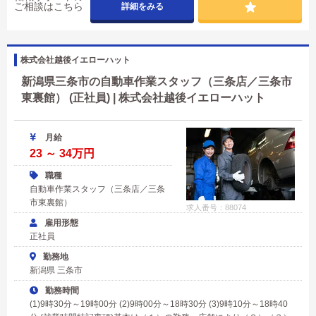
ご相談はこちら
詳細をみる
株式会社越後イエローハット
新潟県三条市の自動車作業スタッフ（三条店／三条市
東裏館） (正社員) | 株式会社越後イエローハット
月給
23 ～ 34万円
職種
自動車作業スタッフ（三条店／三条
市東裏館）
求人番号：88074
雇用形態
正社員
勤務地
新潟県 三条市
勤務時間
(1)9時30分～19時00分 (2)9時00分～18時30分 (3)9時10分～18時40