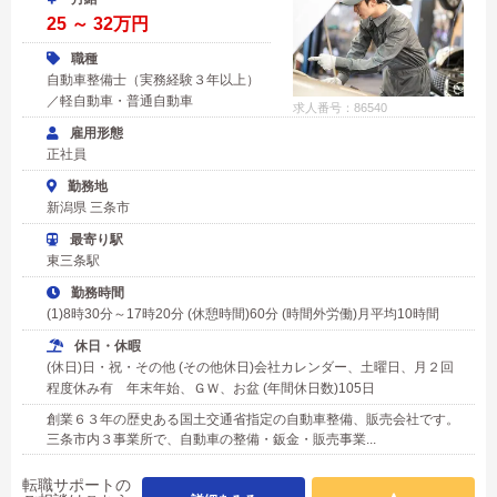
25 ～ 32万円
職種
自動車整備士（実務経験３年以上）
／軽自動車・普通自動車
求人番号：86540
雇用形態
正社員
勤務地
新潟県 三条市
最寄り駅
東三条駅
勤務時間
(1)8時30分～17時20分 (休憩時間)60分 (時間外労働)月平均10時間
休日・休暇
(休日)日・祝・その他 (その他休日)会社カレンダー、土曜日、月２回
程度休み有 年末年始、ＧＷ、お盆 (年間休日数)105日
創業６３年の歴史ある国土交通省指定の自動車整備、販売会社です。
三条市内３事業所で、自動車の整備・鈑金・販売事業...
転職サポートの