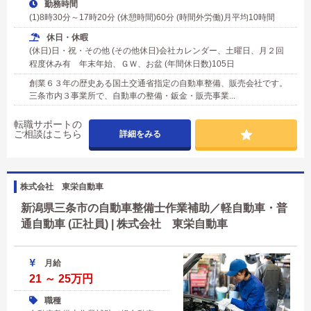
勤務時間
(1)8時30分～17時20分 (休憩時間)60分 (時間外労働)月平均10時間
休日・休暇
(休日)日・祝・その他 (その他休日)会社カレンダー、土曜日、月２回
程度休み有 年末年始、ＧＷ、お盆 (年間休日数)105日
創業６３年の歴史ある国土交通省指定の自動車整備、販売会社です。
三条市内３事業所で、自動車の整備・鈑金・販売事業...
転職サポートの
ご相談はこちら
詳細をみる
株式会社 東栄自動車
新潟県三条市の自動車整備士作業補助／軽自動車・普
通自動車 (正社員) | 株式会社 東栄自動車
月給
21 ～ 25万円
職種