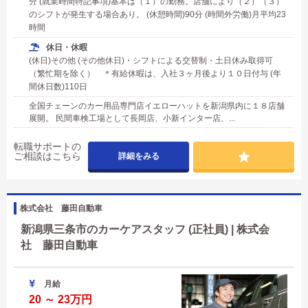
分 (就業時間特記事項)基本は（１）の勤務。店舗により（２）（３）
のシフトが発生する場合あり。 (休憩時間)90分 (時間外労働)月平均23
時間
休日・休暇
(休日)その他 (その他休日)・シフトによる交替制・土日休み取得可
（繁忙期を除く） ＊有給休暇は、入社３ヶ月後より１０日付与 (年
間休日数)110日
全国チェーンのカー用品専門店イエローハットを新潟県内に１８店舗
展開。 民間車検工場として長岡店、小新インター店、...
転職サポートの
ご相談はこちら
詳細をみる
株式会社 藤田自動車
新潟県三条市のカーケアスタッフ (正社員) | 株式会
社 藤田自動車
月給
20 ～ 23万円