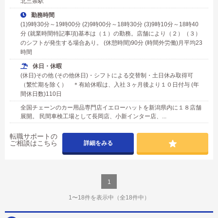
北三条駅
勤務時間
(1)9時30分～19時00分 (2)9時00分～18時30分 (3)9時10分～18時40
分 (就業時間特記事項)基本は（１）の勤務。店舗により（２）（３）
のシフトが発生する場合あり。 (休憩時間)90分 (時間外労働)月平均23
時間
休日・休暇
(休日)その他 (その他休日)・シフトによる交替制・土日休み取得可
（繁忙期を除く） ＊有給休暇は、入社３ヶ月後より１０日付与 (年
間休日数)110日
全国チェーンのカー用品専門店イエローハットを新潟県内に１８店舗
展開。 民間車検工場として長岡店、小新インター店、...
転職サポートの
ご相談はこちら
詳細をみる
1
1〜18件を表示中
（全18件中）