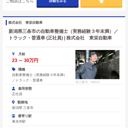
ご相談はこちら
詳細をみる
株式会社 東栄自動車
新潟県三条市の自動車整備士（実務経験３年未満）／
トラック・普通車 (正社員) | 株式会社 東栄自動車
月給
23 ～ 30万円
職種
自動車整備士（実務経験３年未満）
／トラック・普通車
求人番号：86541
雇用形態
正社員
勤務地
新潟県 三条市
最寄り駅
東光寺駅