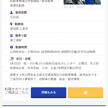
自動車整備士作業補助／軽自動車・
普通自動車
求人番号：86542
雇用形態
正社員
勤務地
新潟県 三条市
最寄り駅
東三条駅
勤務時間
(1)8時30分～17時20分 (休憩時間)60分 (時間外労働)月平均10時間
休日・休暇
(休日)日・祝・その他 (その他休日)会社カレンダー、土曜日、月２回
程度休み有 年末年始、ＧＷ、お盆 (年間休日数)105日
創業６３年の歴史ある国土交通省指定の自動車整備、販売会社です。
三条市内３事業所で、自動車の整備・鈑金・販売事業...
転職サポートの
ご相談はこちら
詳細をみる