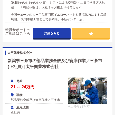
(休日)その他 (その他休日)・シフトによる交替制・土日できる方大歓
迎 ＊有給休暇は、入社３ヶ月後より付与します
全国チェーンのカー用品専門店イエローハットを新潟県内に１８店舗
展開。 民間車検工場として長岡店、小新インター店、...
転職サポートの
ご相談はこちら
詳細をみる
太平興業株式会社
新潟県三条市の部品業務全般及び倉庫作業／三条市
(正社員) | 太平興業株式会社
月給
21 ～ 24万円
職種
部品業務全般及び倉庫作業／三条市
求人番号：87477
雇用形態
正社員