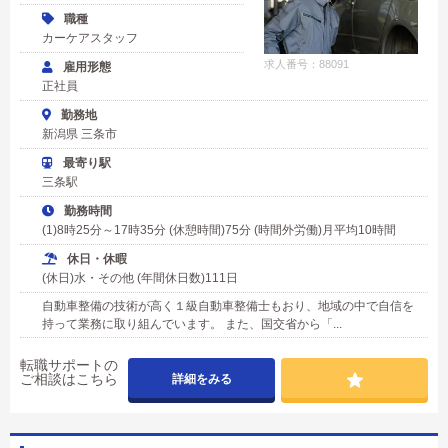
職種
カーケアスタッフ
求人番号：88091
雇用形態
正社員
勤務地
新潟県 三条市
最寄り駅
三条駅
勤務時間
(1)8時25分～17時35分 (休憩時間)75分 (時間外労働)月平均10時間
休日・休暇
(休日)水・その他 (年間休日数)111日
自動車整備の技術が高く１級自動車整備士もおり、地域の中で自信を
持って業務に取り組んでいます。 また、国交省から「...
転職サポートの
ご相談はこちら
詳細をみる