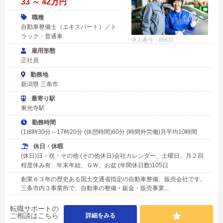
33 ～ 42万円
職種
自動車整備士（エキスパート）／ト
ラック・普通車
求人番号：86537
雇用形態
正社員
勤務地
新潟県 三条市
最寄り駅
東光寺駅
勤務時間
(1)8時30分～17時20分 (休憩時間)60分 (時間外労働)月平均10時間
休日・休暇
(休日)日・祝・その他 (その他休日)会社カレンダー、土曜日、月２回
程度休み有 年末年始、ＧＷ、お盆 (年間休日数)105日
創業６３年の歴史ある国土交通省指定の自動車整備、販売会社です。
三条市内３事業所で、自動車の整備・鈑金・販売事業...
転職サポートの
ご相談はこちら
詳細をみる