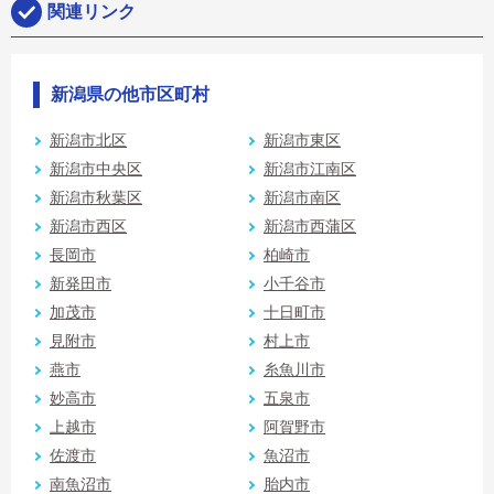
関連リンク
新潟県の他市区町村
新潟市北区
新潟市東区
新潟市中央区
新潟市江南区
新潟市秋葉区
新潟市南区
新潟市西区
新潟市西蒲区
長岡市
柏崎市
新発田市
小千谷市
加茂市
十日町市
見附市
村上市
燕市
糸魚川市
妙高市
五泉市
上越市
阿賀野市
佐渡市
魚沼市
南魚沼市
胎内市