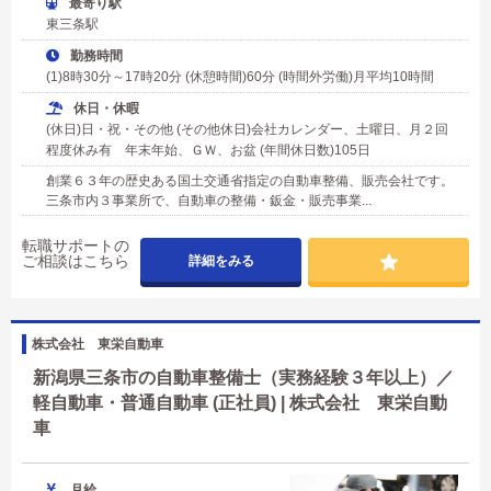
最寄り駅
東三条駅
勤務時間
(1)8時30分～17時20分 (休憩時間)60分 (時間外労働)月平均10時間
休日・休暇
(休日)日・祝・その他 (その他休日)会社カレンダー、土曜日、月２回
程度休み有 年末年始、ＧＷ、お盆 (年間休日数)105日
創業６３年の歴史ある国土交通省指定の自動車整備、販売会社です。
三条市内３事業所で、自動車の整備・鈑金・販売事業...
転職サポートの
ご相談はこちら
詳細をみる
株式会社 東栄自動車
新潟県三条市の自動車整備士（実務経験３年以上）／
軽自動車・普通自動車 (正社員) | 株式会社 東栄自動
車
月給