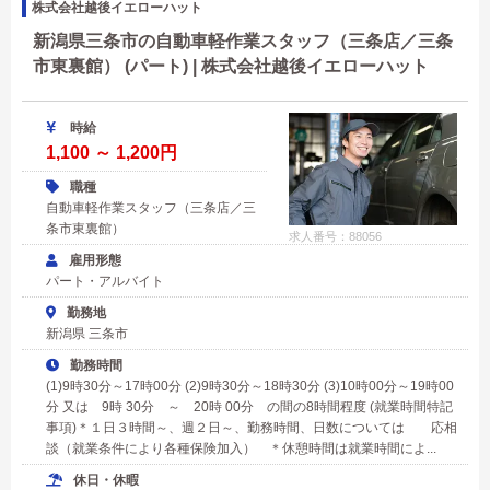
株式会社越後イエローハット
新潟県三条市の自動車軽作業スタッフ（三条店／三条
市東裏館） (パート) | 株式会社越後イエローハット
時給
1,100 ～ 1,200円
職種
自動車軽作業スタッフ（三条店／三
条市東裏館）
求人番号：88056
雇用形態
パート・アルバイト
勤務地
新潟県 三条市
勤務時間
(1)9時30分～17時00分 (2)9時30分～18時30分 (3)10時00分～19時00
分 又は 9時 30分 ～ 20時 00分 の間の8時間程度 (就業時間特記
事項)＊１日３時間～、週２日～、勤務時間、日数については 応相
談（就業条件により各種保険加入） ＊休憩時間は就業時間によ...
休日・休暇