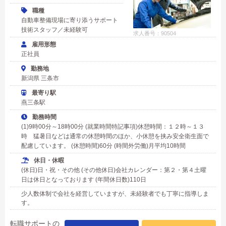
職種
自動車整備現場に寄り添うサポート
技術スタッフ／未経験可
求人番号：90504
雇用形態
正社員
勤務地
新潟県 三条市
最寄り駅
燕三条駅
勤務時間
(1)9時00分～18時00分 (就業時間特記事項)休憩時間：１２時～１３
時 猛暑日などは通常の休憩時間のほか、小休憩を挟み安全衛生面で
配慮しています。 (休憩時間)60分 (時間外労働)月平均10時間
休日・休暇
(休日)日・祝・その他 (その他休日)会社カレンダー：第２・第４土曜
日は休日となっております (年間休日数)110日
少人数体制で会社を経営していますが、未経験者でも丁寧に指導しま
す。
転職サポートの