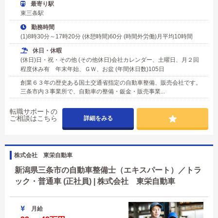
最寄り駅
東三条駅
勤務時間
(1)8時30分～17時20分 (休憩時間)60分 (時間外労働)月平均10時間
休日・休暇
(休日)日・祝・その他 (その他休日)会社カレンダー、土曜日、月２回
程度休み有 年末年始、ＧＷ、お盆 (年間休日数)105日
創業６３年の歴史ある国土交通省指定の自動車整備、販売会社です。
三条市内３事業所で、自動車の整備・鈑金・販売事業...
転職サポートの
ご相談はこちら
詳細をみる
株式会社 東栄自動車
新潟県三条市の自動車整備士（エキスパート）／トラ
ック・普通車 (正社員) | 株式会社 東栄自動車
月給