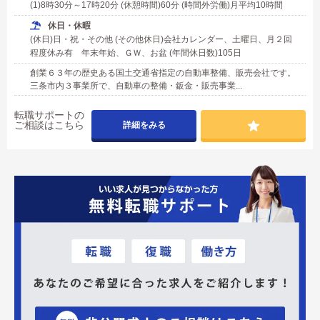
(1)8時30分～17時20分 (休憩時間)60分 (時間外労働)月平均10時間
休日・休暇
(休日)日・祝・その他 (その他休日)会社カレンダー、土曜日、月２回
程度休み有 年末年始、ＧＷ、お盆 (年間休日数)105日
創業６３年の歴史ある国土交通省指定の自動車整備、販売会社です。
三条市内３事業所で、自動車の整備・鈑金・販売事業...
転職サポートの
ご相談はこちら
詳細をみる