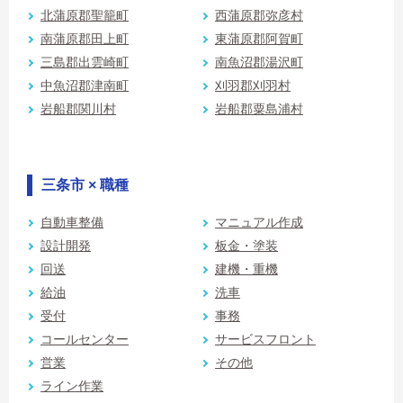
北蒲原郡聖籠町
西蒲原郡弥彦村
南蒲原郡田上町
東蒲原郡阿賀町
三島郡出雲崎町
南魚沼郡湯沢町
中魚沼郡津南町
刈羽郡刈羽村
岩船郡関川村
岩船郡粟島浦村
三条市 × 職種
自動車整備
マニュアル作成
設計開発
板金・塗装
回送
建機・重機
給油
洗車
受付
事務
コールセンター
サービスフロント
営業
その他
ライン作業