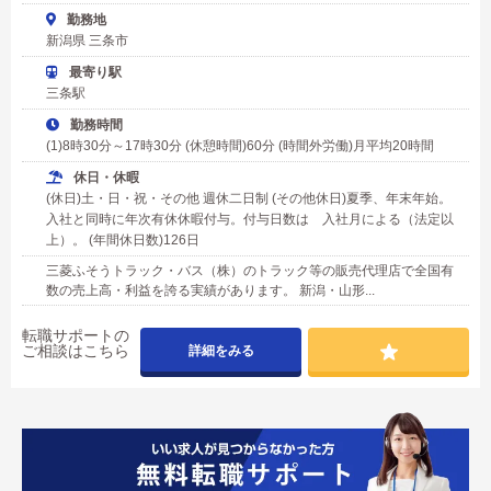
勤務地
新潟県 三条市
最寄り駅
三条駅
勤務時間
(1)8時30分～17時30分 (休憩時間)60分 (時間外労働)月平均20時間
休日・休暇
(休日)土・日・祝・その他 週休二日制 (その他休日)夏季、年末年始。
入社と同時に年次有休休暇付与。付与日数は 入社月による（法定以
上）。 (年間休日数)126日
三菱ふそうトラック・バス（株）のトラック等の販売代理店で全国有
数の売上高・利益を誇る実績があります。 新潟・山形...
転職サポートの
ご相談はこちら
詳細をみる