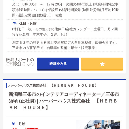
又は 8時 30分 ～ 17時 20分 の間の4時間以上 (就業時間特記事
項)就業時間については相談可 (休憩時間)0分 (時間外労働)月平均10時
間 (週所定労働日数)週5日 程度
休日・休暇
(休日)日・祝・その他 (その他休日)会社カレンダー、土曜日、月２回
程度休み有 年末年始、ＧＷ、お盆
創業６３年の歴史ある国土交通省指定の自動車整備、販売会社です。
三条市内３事業所で、自動車の整備・鈑金・販売事業...
転職サポートの
ご相談はこちら
詳細をみる
ハーバーハウス株式会社 【ＨＥＲＢＡＲ ＨＯＵＳＥ】
新潟県三条市のインテリアコーディネーター／三条市
須頃 (正社員) | ハーバーハウス株式会社 【ＨＥＲＢ
ＡＲ ＨＯＵＳＥ】
月給