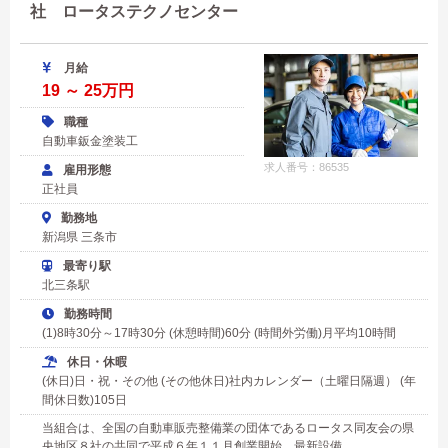
社 ロータステクノセンター
月給
19 ～ 25万円
職種
自動車鈑金塗装工
求人番号：86535
雇用形態
正社員
勤務地
新潟県 三条市
最寄り駅
北三条駅
勤務時間
(1)8時30分～17時30分 (休憩時間)60分 (時間外労働)月平均10時間
休日・休暇
(休日)日・祝・その他 (その他休日)社内カレンダー（土曜日隔週） (年
間休日数)105日
当組合は、全国の自動車販売整備業の団体であるロータス同友会の県
央地区８社の共同で平成６年１１月創業開始、最新設備...