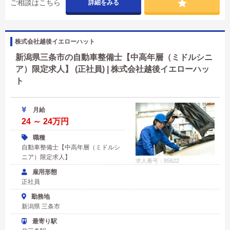
ご相談はこちら
詳細をみる
株式会社越後イエローハット
新潟県三条市の自動車整備士【中高年層（ミドルシニ
ア）限定求人】 (正社員) | 株式会社越後イエローハッ
ト
月給
24 ～ 24万円
職種
自動車整備士【中高年層（ミドルシ
ニア）限定求人】
求人番号：85622
雇用形態
正社員
勤務地
新潟県 三条市
最寄り駅