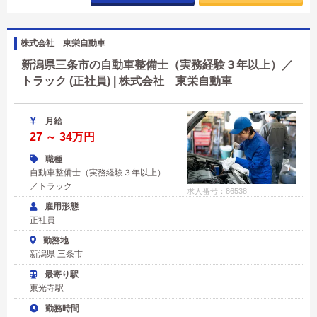
株式会社 東栄自動車
新潟県三条市の自動車整備士（実務経験３年以上）／
トラック (正社員) | 株式会社 東栄自動車
月給
27 ～ 34万円
職種
自動車整備士（実務経験３年以上）
／トラック
求人番号：86538
雇用形態
正社員
勤務地
新潟県 三条市
最寄り駅
東光寺駅
勤務時間