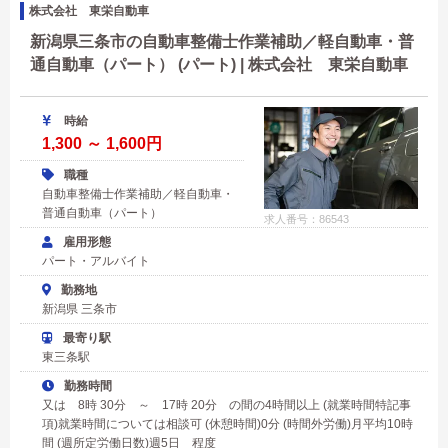
株式会社 東栄自動車
新潟県三条市の自動車整備士作業補助／軽自動車・普
通自動車（パート） (パート) | 株式会社 東栄自動車
時給
1,300 ～ 1,600円
職種
自動車整備士作業補助／軽自動車・
普通自動車（パート）
求人番号：86543
雇用形態
パート・アルバイト
勤務地
新潟県 三条市
最寄り駅
東三条駅
勤務時間
又は 8時 30分 ～ 17時 20分 の間の4時間以上 (就業時間特記事
項)就業時間については相談可 (休憩時間)0分 (時間外労働)月平均10時
間 (週所定労働日数)週5日 程度