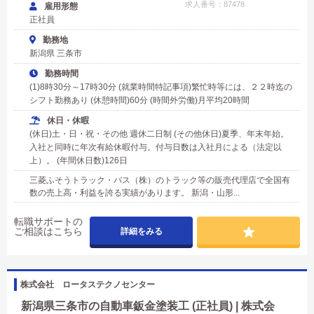
求人番号：87478
雇用形態
正社員
勤務地
新潟県 三条市
勤務時間
(1)8時30分～17時30分 (就業時間特記事項)繁忙時等には、２２時迄の
シフト勤務あり (休憩時間)60分 (時間外労働)月平均20時間
休日・休暇
(休日)土・日・祝・その他 週休二日制 (その他休日)夏季、年末年始。
入社と同時に年次有給休暇付与。付与日数は入社月による（法定以
上）。 (年間休日数)126日
三菱ふそうトラック・バス（株）のトラック等の販売代理店で全国有
数の売上高・利益を誇る実績があります。 新潟・山形...
転職サポートの
ご相談はこちら
詳細をみる
株式会社 ロータステクノセンター
新潟県三条市の自動車鈑金塗装工 (正社員) | 株式会