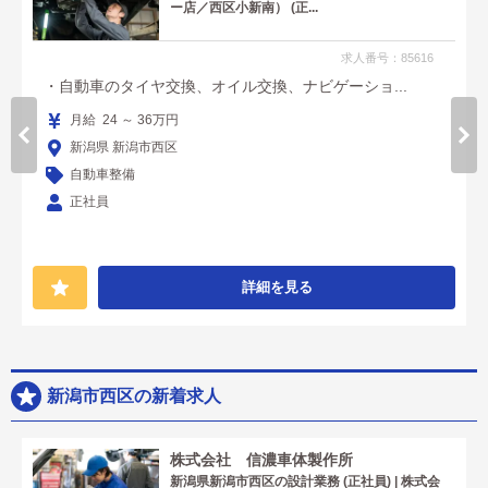
ー店／西区小新南） (正...
求人番号：85616
・自動車のタイヤ交換、オイル交換、ナビゲーショ...
月給 24 ～ 36万円
新潟県 新潟市西区
自動車整備
正社員
詳細を見る
新潟市西区の新着求人
株式会社 信濃車体製作所
新潟県新潟市西区の設計業務 (正社員) | 株式会