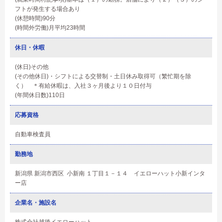
フトが発生する場合あり
(休憩時間)90分
(時間外労働)月平均23時間
休日・休暇
(休日)その他
(その他休日)・シフトによる交替制・土日休み取得可（繁忙期を除
く） ＊有給休暇は、入社３ヶ月後より１０日付与
(年間休日数)110日
応募資格
自動車検査員
勤務地
新潟県 新潟市西区 小新南 １丁目１－１４ イエローハット小新インタ
ー店
企業名・施設名