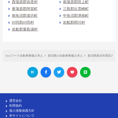
西蒲原郡弥彦村
南蒲原郡田上町
東蒲原郡阿賀町
三島郡出雲崎町
南魚沼郡湯沢町
中魚沼郡津南町
刈羽郡刈羽村
岩船郡関川村
岩船郡粟島浦村
セルワーク自動車整備士求人
新潟県の自動車整備士求人
新潟県新潟市西区の自
運営会社
利用規約
個人情報保護方針
本サイトについて