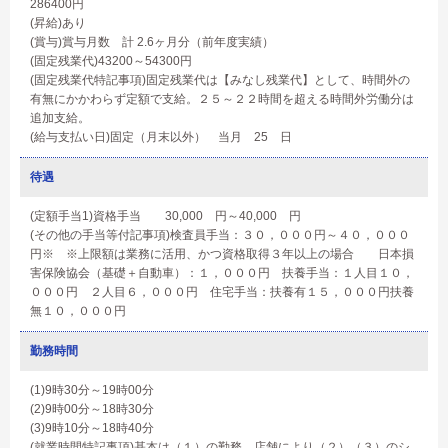
286400円
(昇給)あり
(賞与)賞与月数 計 2.6ヶ月分（前年度実績）
(固定残業代)43200～54300円
(固定残業代特記事項)固定残業代は【みなし残業代】として、時間外の
有無にかかわらず定額で支給。２５～２２時間を超える時間外労働分は
追加支給。
(給与支払い日)固定（月末以外） 当月 25 日
待遇
(定額手当1)資格手当 30,000 円～40,000 円
(その他の手当等付記事項)検査員手当：３０，０００円～４０，０００
円※ ※上限額は業務に活用、かつ資格取得３年以上の場合 日本損
害保険協会（基礎＋自動車）：１，０００円 扶養手当：１人目１０，
０００円 ２人目６，０００円 住宅手当：扶養有１５，０００円扶養
無１０，０００円
勤務時間
(1)9時30分～19時00分
(2)9時00分～18時30分
(3)9時10分～18時40分
(就業時間特記事項)基本は（１）の勤務。店舗により（２）（３）のシ