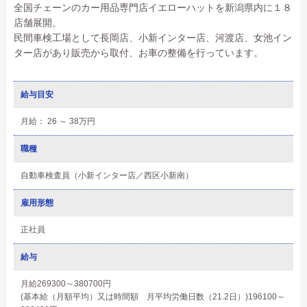
全国チェーンのカー用品専門店イエローハットを新潟県内に１８
店舗展開。
民間車検工場として長岡店、小新インター店、河渡店、女池イン
ター店があり販売から取付、お車の整備を行っています。
給与目安
月給： 26 ～ 38万円
職種
自動車検査員（小新インター店／西区小新南）
雇用形態
正社員
給与
月給269300～380700円
(基本給（月額平均）又は時間額 月平均労働日数（21.2日）)196100～