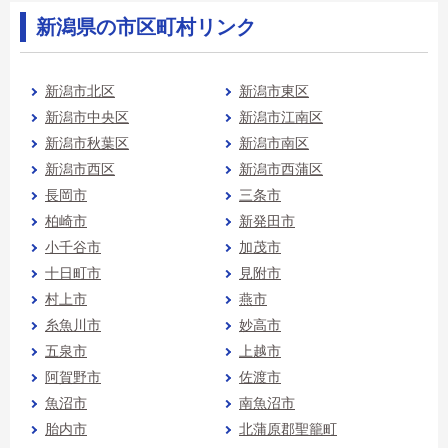
新潟県の市区町村リンク
新潟市北区
新潟市東区
新潟市中央区
新潟市江南区
新潟市秋葉区
新潟市南区
新潟市西区
新潟市西蒲区
長岡市
三条市
柏崎市
新発田市
小千谷市
加茂市
十日町市
見附市
村上市
燕市
糸魚川市
妙高市
五泉市
上越市
阿賀野市
佐渡市
魚沼市
南魚沼市
胎内市
北蒲原郡聖籠町