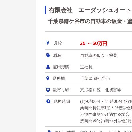
有限会社 エーダッシュオート
千葉県鎌ケ谷市の自動車の鈑金・塗装
月給
25 ～ 50万円
職種
自動車の鈑金・塗装
雇用形態
正社員
勤務地
千葉県 鎌ケ谷市
最寄り駅
京成松戸線 北初富駅
勤務時間
(1)9時00分～18時00分 (2)
業時間特記事項)＊所定労
不測の事態で超過する場合、
憩時間)90分 (時間外労働)