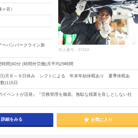
鎌ヶ谷）
アーバンパークライン新
求人番号：87419
休憩時間)60分 (時間外労働)月平均29時間
他休日)月８～９日休み シフトによる 年末年始休暇あり 夏季休暇あ
)115日
のイベントが活発』『労務管理を徹底、無駄な残業を良しとしない社
詳細をみる
お気に入り