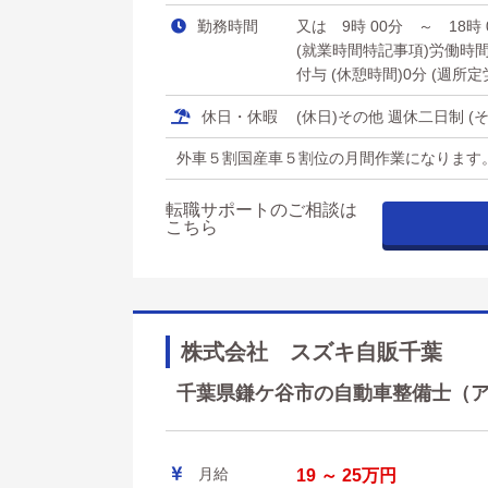
勤務時間
又は 9時 00分 ～ 18時
(就業時間特記事項)労働時
付与 (休憩時間)0分 (週所
休日・休暇
(休日)その他 週休二日制
外車５割国産車５割位の月間作業になります
転職サポートのご相談は
こちら
株式会社 スズキ自販千葉
千葉県鎌ケ谷市の自動車整備士（アリ
月給
19 ～ 25万円