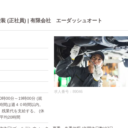
 (正社員) | 有限会社 エーダッシュオート
求人番号：89046
10時00分～19時00分 (就
働時間は週４０時間以内。
残業代を支給する。 (休
月平均20時間