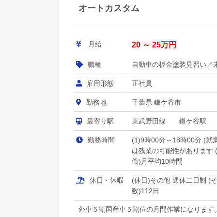
オートカスタム
月給
20 ～ 25万円
職種
自動車の板金塗装見習い／
雇用形態
正社員
勤務地
千葉県 鎌ケ谷市
最寄り駅
東武野田線 鎌ケ谷駅
勤務時間
(1)9時00分～18時00分 
は残業の可能性があります (
働)月平均10時間
休日・休暇
(休日)その他 週休二日制 
数)112日
外車５割国産車５割位の月間作業になります