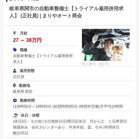
岐阜県関市の自動車整備士【トライアル雇用併用求
人】 (正社員) | まりやオート商会
月給
27 ～ 38万円
職種
自動車整備士【トライアル雇用併用
求人】
求人番号：89175
雇用形態
正社員
勤務地
岐阜県 関市
勤務時間
(1)9時00分～18時00分 (休憩時間)80分 (時間外労働)月平均10時間
休日・休暇
(休日)日・その他 (その他休日)日曜日定休日 月から土 １日希望日
隔週休み 会社カレンダーあり、年末年始、盆、ＧＷ (年間休日
数)105日