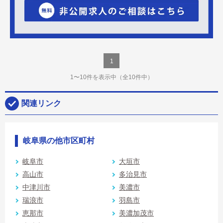
1
1〜10件を表示中
（全10件中）
関連リンク
岐阜県の他市区町村
岐阜市
大垣市
高山市
多治見市
中津川市
美濃市
瑞浪市
羽島市
恵那市
美濃加茂市