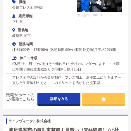
職種
金属プレス金型設計
求人番号：88189
雇用形態
正社員
勤務地
岐阜県 関市
勤務時間
(1)8時00分～17時00分 (休憩時間)60分 (時間外労働)月平均20時間
休日・休暇
(休日)土・日・その他 (その他休日)・会社カレンダーによる ・土曜
は年間２回程度出勤あり (年間休日数)115日
プレス金型の設計から金型制作、プレス加工、溶接加工に至るまで一
貫した生産体制のもと、このメリットを活かした提案型...
転職サポートの
ご相談はこちら
詳細をみる
ライフヴィークル株式会社
岐阜県関市の自動車整備工見習い（未経験者） (正社