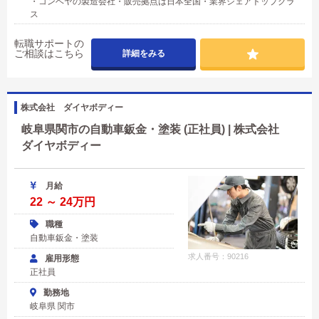
・コンベヤの製造会社・販売拠点は日本全国・業界シェアトップクラ
ス
転職サポートの
ご相談はこちら
詳細をみる
株式会社 ダイヤボディー
岐阜県関市の自動車鈑金・塗装 (正社員) | 株式会社
ダイヤボディー
月給
22 ～ 24万円
職種
自動車鈑金・塗装
求人番号：90216
雇用形態
正社員
勤務地
岐阜県 関市