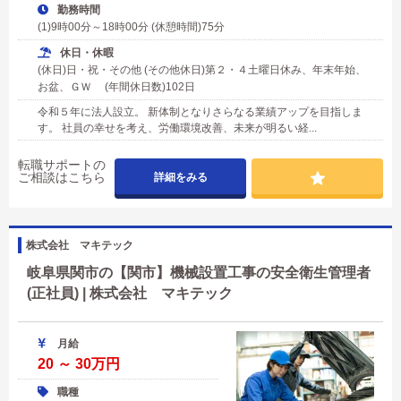
勤務時間
(1)9時00分～18時00分 (休憩時間)75分
休日・休暇
(休日)日・祝・その他 (その他休日)第２・４土曜日休み、年末年始、
お盆、ＧＷ (年間休日数)102日
令和５年に法人設立。 新体制となりさらなる業績アップを目指しま
す。 社員の幸せを考え、労働環境改善、未来が明るい経...
転職サポートの
ご相談はこちら
詳細をみる
株式会社 マキテック
岐阜県関市の【関市】機械設置工事の安全衛生管理者
(正社員) | 株式会社 マキテック
月給
20 ～ 30万円
職種