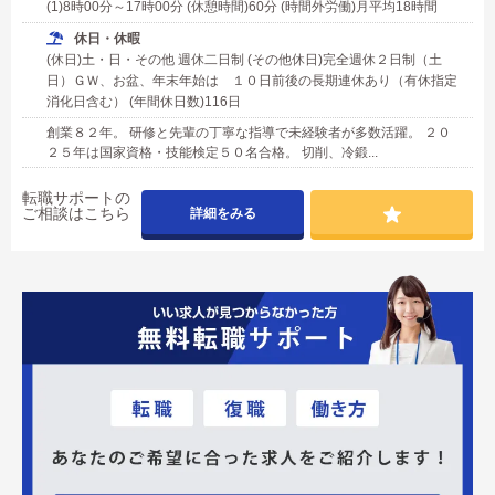
(1)8時00分～17時00分 (休憩時間)60分 (時間外労働)月平均18時間
休日・休暇
(休日)土・日・その他 週休二日制 (その他休日)完全週休２日制（土
日）ＧＷ、お盆、年末年始は １０日前後の長期連休あり（有休指定
消化日含む） (年間休日数)116日
創業８２年。 研修と先輩の丁寧な指導で未経験者が多数活躍。 ２０
２５年は国家資格・技能検定５０名合格。 切削、冷鍛...
転職サポートの
ご相談はこちら
詳細をみる