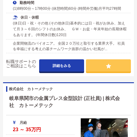
勤務時間
(1)8時00分～17時00分 (休憩時間)60分 (時間外労働)月平均27時間
休日・休暇
(休日)日・祝・その他 (その他休日)基本的には日・祝がお休み、加え
て月３～６回のシフトのお休み、 ＧＷ・お盆・年末年始の長期休暇
もあります。 (年間休日数)120日
企業間物流のパイオニア。 全国２０万社と取引する業界大手。 社員
を幸福にする考えの基チームワーク抜群の温かい社風が...
転職サポートの
ご相談はこちら
詳細をみる
株式会社 カトーメテック
岐阜県関市の金属プレス金型設計 (正社員) | 株式会
社 カトーメテック
月給
23 ～ 35万円