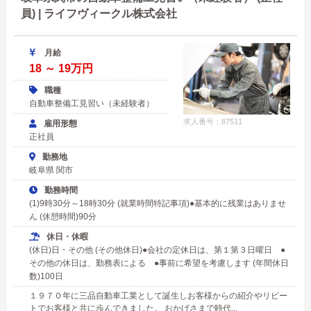
員) | ライフヴィークル株式会社
月給
18 ～ 19万円
職種
自動車整備工見習い（未経験者）
求人番号：87511
雇用形態
正社員
勤務地
岐阜県 関市
勤務時間
(1)9時30分～18時30分 (就業時間特記事項)●基本的に残業はありませ
ん (休憩時間)90分
休日・休暇
(休日)日・その他 (その他休日)●会社の定休日は、第１第３日曜日 ●
その他の休日は、勤務表による ●事前に希望を考慮します (年間休日
数)100日
１９７０年に三品自動車工業として誕生しお客様からの紹介やリピー
トでお客様と共に歩んできました。 おかげさまで時代...