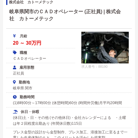
株式会社 カトーメテック
岐阜県関市のＣＡＤオペレーター (正社員) | 株式会
社 カトーメテック
月給
20 ～ 30万円
職種
ＣＡＤオペレーター
求人番号：88190
雇用形態
正社員
勤務地
岐阜県 関市
勤務時間
(1)8時00分～17時00分 (休憩時間)60分 (時間外労働)月平均20時間
休日・休暇
(休日)土・日・その他 (その他休日)・会社カレンダーによる ・土曜
は年２回程度出勤あり (年間休日数)115日
プレス金型の設計から金型制作、プレス加工、溶接加工に至るまで一
貫した生産体制のもと、このメリットを活かした提案型...