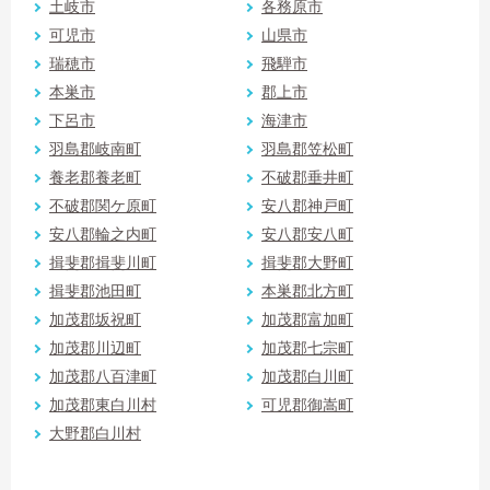
土岐市
各務原市
可児市
山県市
瑞穂市
飛騨市
本巣市
郡上市
下呂市
海津市
羽島郡岐南町
羽島郡笠松町
養老郡養老町
不破郡垂井町
不破郡関ケ原町
安八郡神戸町
安八郡輪之内町
安八郡安八町
揖斐郡揖斐川町
揖斐郡大野町
揖斐郡池田町
本巣郡北方町
加茂郡坂祝町
加茂郡富加町
加茂郡川辺町
加茂郡七宗町
加茂郡八百津町
加茂郡白川町
加茂郡東白川村
可児郡御嵩町
大野郡白川村