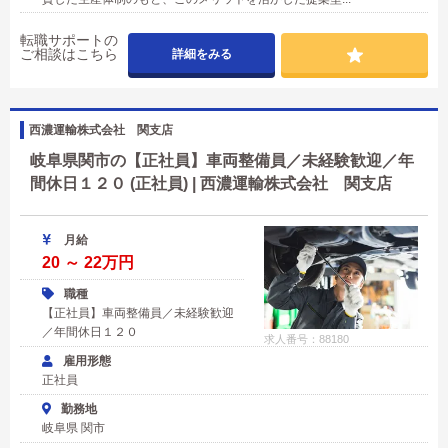
転職サポートの
ご相談はこちら
詳細をみる
西濃運輸株式会社 関支店
岐阜県関市の【正社員】車両整備員／未経験歓迎／年
間休日１２０ (正社員) | 西濃運輸株式会社 関支店
月給
20 ～ 22万円
職種
【正社員】車両整備員／未経験歓迎
／年間休日１２０
求人番号：88180
雇用形態
正社員
勤務地
岐阜県 関市