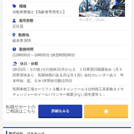
職種
自動車整備士【高齢者専用求人】
求人番号：91186
雇用形態
正社員
勤務地
岐阜県 関市
勤務時間
(1)9時00分～18時00分 (休憩時間)80分
休日・休暇
(休日)日・その他 (その他休日)月から土 １日希望日隔週休み（月３
回希望休あり、長期休暇のある月は月１回）会社カレンダーあり 年
末年始、盆、ＧＷ (年間休日数)105日
民間車検工場カーリフト３機スキャンツール３台特殊工具多数タイヤ
チェンジャーホイールバランサー残業少ない前年度年１...
転職サポートの
ご相談はこちら
詳細をみる
株式会社 マキテック