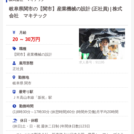
岐阜県関市の【関市】産業機械の設計 (正社員) | 株式
会社 マキテック
月給
20 ～ 30万円
職種
【関市】産業機械の設計
求人番号：91195
雇用形態
正社員
勤務地
岐阜県 関市
最寄り駅
ＪＲ高山本線「坂祝」駅
勤務時間
(1)8時30分～17時30分 (休憩時間)60分 (時間外労働)月平均20時間
休日・休暇
(休日)土・日・祝 週休二日制 (年間休日数)123日