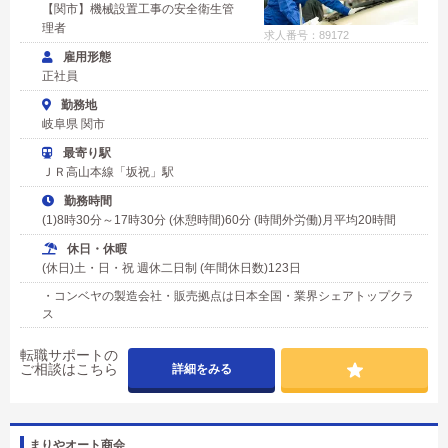
【関市】機械設置工事の安全衛生管
理者
求人番号：89172
雇用形態
正社員
勤務地
岐阜県 関市
最寄り駅
ＪＲ高山本線「坂祝」駅
勤務時間
(1)8時30分～17時30分 (休憩時間)60分 (時間外労働)月平均20時間
休日・休暇
(休日)土・日・祝 週休二日制 (年間休日数)123日
・コンベヤの製造会社・販売拠点は日本全国・業界シェアトップクラ
ス
転職サポートの
ご相談はこちら
詳細をみる
まりやオート商会