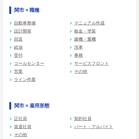
関市 × 職種
自動車整備
マニュアル作成
設計開発
板金・塗装
回送
建機・重機
給油
洗車
受付
事務
コールセンター
サービスフロント
営業
その他
ライン作業
関市 × 雇用形態
正社員
契約社員
派遣社員
パート・アルバイト
その他