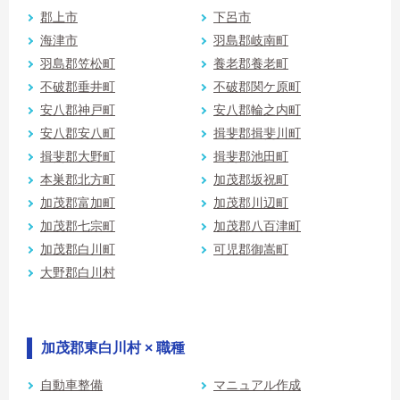
郡上市
下呂市
海津市
羽島郡岐南町
羽島郡笠松町
養老郡養老町
不破郡垂井町
不破郡関ケ原町
安八郡神戸町
安八郡輪之内町
安八郡安八町
揖斐郡揖斐川町
揖斐郡大野町
揖斐郡池田町
本巣郡北方町
加茂郡坂祝町
加茂郡富加町
加茂郡川辺町
加茂郡七宗町
加茂郡八百津町
加茂郡白川町
可児郡御嵩町
大野郡白川村
加茂郡東白川村 × 職種
自動車整備
マニュアル作成