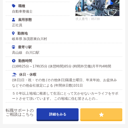
職種
自動車整備士
求人番号：85738
雇用形態
正社員
勤務地
岐阜県 加茂郡東白川村
最寄り駅
高山線 白川口駅
勤務時間
(1)8時25分～17時35分 (休憩時間)85分 (時間外労働)月平均4時間
休日・休暇
(休日)日・祝・その他 (その他休日)隔週土曜日、年末年始、お盆休み
などその他会社規定による (年間休日数)101日
５０年以上地域に根差して生活にとって欠かせないカーライフをサポ
ートさせて頂いています。 この地域に住む皆さんとの...
転職サポートの
ご相談はこちら
詳細をみる