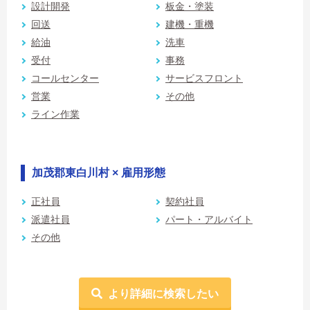
設計開発
板金・塗装
回送
建機・重機
給油
洗車
受付
事務
コールセンター
サービスフロント
営業
その他
ライン作業
加茂郡東白川村 × 雇用形態
正社員
契約社員
派遣社員
パート・アルバイト
その他
より詳細に検索したい