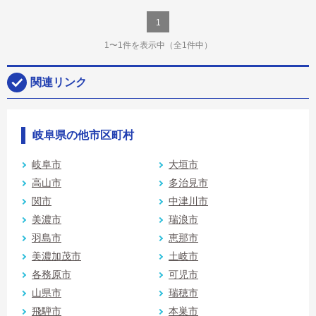
1
1〜1件を表示中
（全1件中）
関連リンク
岐阜県の他市区町村
岐阜市
大垣市
高山市
多治見市
関市
中津川市
美濃市
瑞浪市
羽島市
恵那市
美濃加茂市
土岐市
各務原市
可児市
山県市
瑞穂市
飛騨市
本巣市