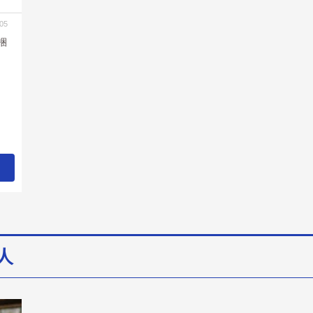
05
梱
人