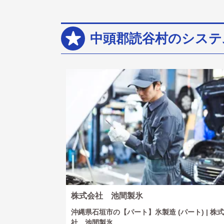
中頭郡読谷村のシステ
株式会社 池間製氷
沖縄県石垣市の【パート】氷製造 (パート) | 株
社 池間製氷