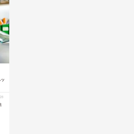
ハッ
28
務