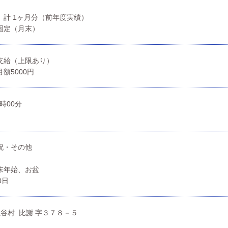
 計 1ヶ月分（前年度実績）
)固定（月末）
費支給（上限あり）
額5000円
7時00分
祝・その他
年末年始、お盆
0日
読谷村 比謝 字３７８－５