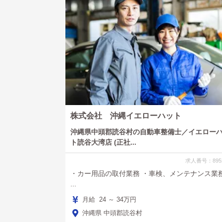
株式会社 沖縄イエローハット
沖縄県中頭郡読谷村の自動車整備士／イエロー
ト読谷大湾店 (正社...
求人番号：895
・カー用品の取付業務 ・車検、メンテナンス業
...
月給 24 ～ 34万円
沖縄県 中頭郡読谷村