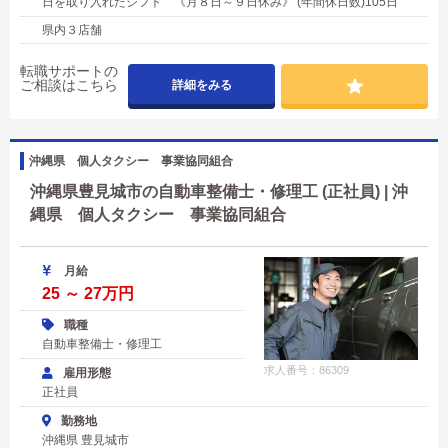
日を取り入れたシフト 《月８日～９日休み》 (年間休日数)105日
県内３店舗
転職サポートの
ご相談はこちら
詳細をみる
沖縄県 個人タクシー 事業協同組合
沖縄県豊見城市の自動車整備士・修理工 (正社員) | 沖
縄県 個人タクシー 事業協同組合
月給
25 ～ 27万円
職種
自動車整備士・修理工
求人番号：86309
雇用形態
正社員
勤務地
沖縄県 豊見城市