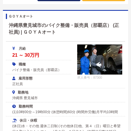
ＧＯＹＡオート
沖縄県豊見城市のバイク整備・販売員（那覇店） (正
社員) | ＧＯＹＡオート
月給
21 ～ 30万円
職種
バイク整備・販売員（那覇店）
求人番号：87300
雇用形態
正社員
勤務地
沖縄県 豊見城市
勤務時間
(1)10時00分～19時00分 (休憩時間)60分 (時間外労働)月平均10時間
休日・休暇
(休日)水・その他 週休二日制 (その他休日)他、第４（日）曜日と希望