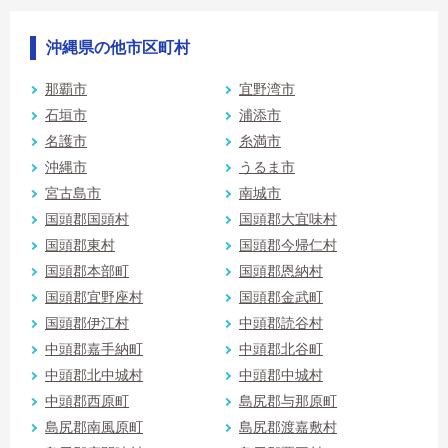
沖縄県の他市区町村
那覇市
宜野湾市
石垣市
浦添市
名護市
糸満市
沖縄市
うるま市
宮古島市
南城市
国頭郡国頭村
国頭郡大宜味村
国頭郡東村
国頭郡今帰仁村
国頭郡本部町
国頭郡恩納村
国頭郡宜野座村
国頭郡金武町
国頭郡伊江村
中頭郡読谷村
中頭郡嘉手納町
中頭郡北谷町
中頭郡北中城村
中頭郡中城村
中頭郡西原町
島尻郡与那原町
島尻郡南風原町
島尻郡渡嘉敷村