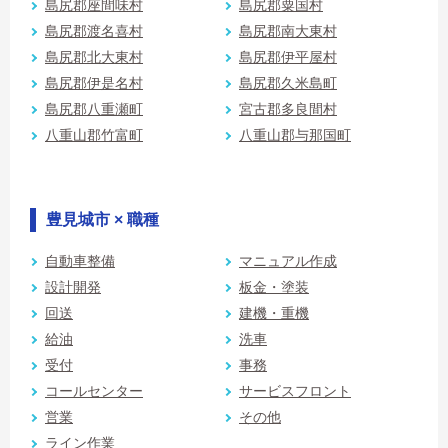
島尻郡座間味村
島尻郡粟国村
島尻郡渡名喜村
島尻郡南大東村
島尻郡北大東村
島尻郡伊平屋村
島尻郡伊是名村
島尻郡久米島町
島尻郡八重瀬町
宮古郡多良間村
八重山郡竹富町
八重山郡与那国町
豊見城市 × 職種
自動車整備
マニュアル作成
設計開発
板金・塗装
回送
建機・重機
給油
洗車
受付
事務
コールセンター
サービスフロント
営業
その他
ライン作業