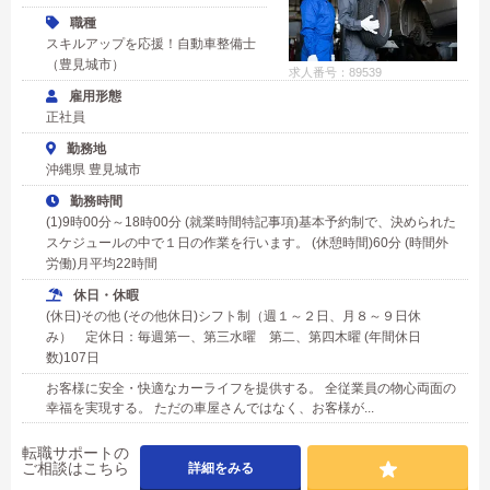
職種
スキルアップを応援！自動車整備士
（豊見城市）
求人番号：89539
雇用形態
正社員
勤務地
沖縄県 豊見城市
勤務時間
(1)9時00分～18時00分 (就業時間特記事項)基本予約制で、決められた
スケジュールの中で１日の作業を行います。 (休憩時間)60分 (時間外
労働)月平均22時間
休日・休暇
(休日)その他 (その他休日)シフト制（週１～２日、月８～９日休
み） 定休日：毎週第一、第三水曜 第二、第四木曜 (年間休日
数)107日
お客様に安全・快適なカーライフを提供する。 全従業員の物心両面の
幸福を実現する。 ただの車屋さんではなく、お客様が...
転職サポートの
ご相談はこちら
詳細をみる