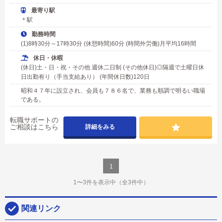
最寄り駅
＊駅
勤務時間
(1)8時30分～17時30分 (休憩時間)60分 (時間外労働)月平均16時間
休日・休暇
(休日)土・日・祝・その他 週休二日制 (その他休日)◎隔週で土曜日休
日出勤有り（手当支給あり） (年間休日数)120日
昭和４７年に設立され、会員も７８６名で、業務も順調で明るい職場
である。
転職サポートの
ご相談はこちら
詳細をみる
1
1〜3件を表示中
（全3件中）
関連リンク