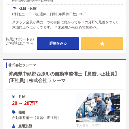
(時間外労働)月平均20時間
休日・休暇
(休日)土・日・祝 週休二日制 (年間休日数)120日
スタッフ全員が共に一つの目的に向かって各々の分野で最善をつくし
意識向上をはかってます。 ＊未経験から始めて業務や...
転職サポートの
ご相談はこちら
詳細をみる
株式会社ラシーマ
沖縄県中頭郡西原町の自動車整備士【見習い正社員】
(正社員) | 株式会社ラシーマ
月給
20 ～ 20万円
職種
自動車整備士【見習い正社員】
求人番号：86826
雇用形態