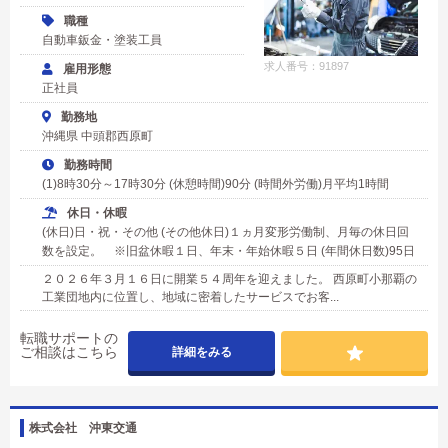
職種
自動車鈑金・塗装工員
求人番号：91897
雇用形態
正社員
勤務地
沖縄県 中頭郡西原町
勤務時間
(1)8時30分～17時30分 (休憩時間)90分 (時間外労働)月平均1時間
休日・休暇
(休日)日・祝・その他 (その他休日)１ヵ月変形労働制、月毎の休日回
数を設定。 ※旧盆休暇１日、年末・年始休暇５日 (年間休日数)95日
２０２６年３月１６日に開業５４周年を迎えました。 西原町小那覇の
工業団地内に位置し、地域に密着したサービスでお客...
転職サポートの
ご相談はこちら
詳細をみる
株式会社 沖東交通