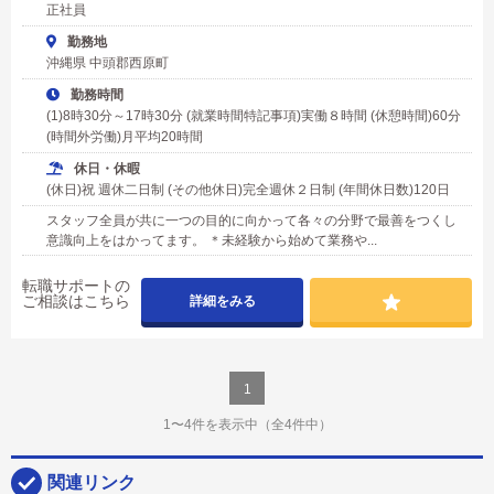
正社員
勤務地
沖縄県 中頭郡西原町
勤務時間
(1)8時30分～17時30分 (就業時間特記事項)実働８時間 (休憩時間)60分
(時間外労働)月平均20時間
休日・休暇
(休日)祝 週休二日制 (その他休日)完全週休２日制 (年間休日数)120日
スタッフ全員が共に一つの目的に向かって各々の分野で最善をつくし
意識向上をはかってます。 ＊未経験から始めて業務や...
転職サポートの
ご相談はこちら
詳細をみる
1
1〜4件を表示中
（全4件中）
関連リンク