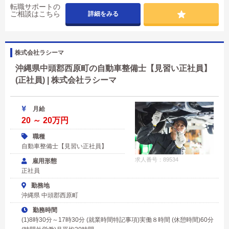
転職サポートの
ご相談はこちら
詳細をみる
株式会社ラシーマ
沖縄県中頭郡西原町の自動車整備士【見習い正社員】
(正社員) | 株式会社ラシーマ
月給
20 ～ 20万円
職種
自動車整備士【見習い正社員】
求人番号：89534
雇用形態
正社員
勤務地
沖縄県 中頭郡西原町
勤務時間
(1)8時30分～17時30分 (就業時間特記事項)実働８時間 (休憩時間)60分