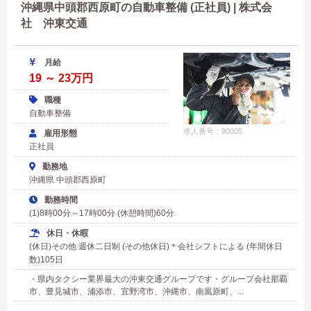
沖縄県中頭郡西原町の自動車整備 (正社員) | 株式会
社 沖東交通
月給
19 ～ 23万円
職種
自動車整備
求人番号：90005
雇用形態
正社員
勤務地
沖縄県 中頭郡西原町
勤務時間
(1)8時00分～17時00分 (休憩時間)60分
休日・休暇
(休日)その他 週休二日制 (その他休日)＊会社シフトによる (年間休日
数)105日
・県内タクシー業界最大の沖東交通グループです・グループ会社那覇
市、豊見城市、浦添市、宜野湾市、沖縄市、南風原町、...