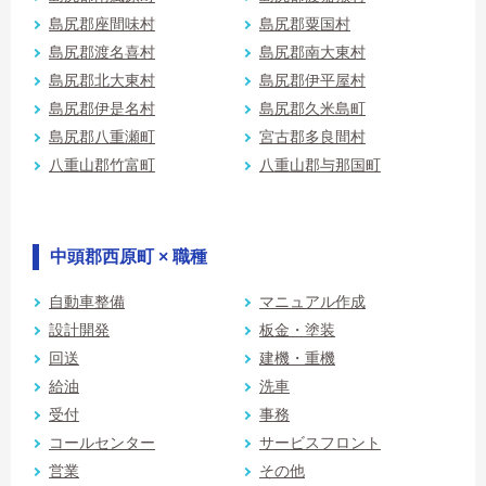
島尻郡座間味村
島尻郡粟国村
島尻郡渡名喜村
島尻郡南大東村
島尻郡北大東村
島尻郡伊平屋村
島尻郡伊是名村
島尻郡久米島町
島尻郡八重瀬町
宮古郡多良間村
八重山郡竹富町
八重山郡与那国町
中頭郡西原町 × 職種
自動車整備
マニュアル作成
設計開発
板金・塗装
回送
建機・重機
給油
洗車
受付
事務
コールセンター
サービスフロント
営業
その他