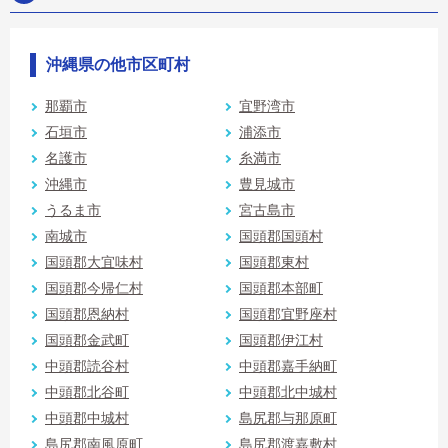
沖縄県の他市区町村
那覇市
宜野湾市
石垣市
浦添市
名護市
糸満市
沖縄市
豊見城市
うるま市
宮古島市
南城市
国頭郡国頭村
国頭郡大宜味村
国頭郡東村
国頭郡今帰仁村
国頭郡本部町
国頭郡恩納村
国頭郡宜野座村
国頭郡金武町
国頭郡伊江村
中頭郡読谷村
中頭郡嘉手納町
中頭郡北谷町
中頭郡北中城村
中頭郡中城村
島尻郡与那原町
島尻郡南風原町
島尻郡渡嘉敷村