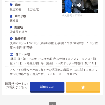
職種
板金塗装 【正社員】
求人番号：87676
雇用形態
正社員
勤務地
沖縄県 名護市
勤務時間
(1)8時30分～17時30分 (就業時間特記事項)＊午後３時休憩：１０分程
度 (休憩時間)75分
休日・休暇
(休日)日・祝・その他 (その他休日)年末年始１２／２７～１／３・旧
盆（１日）・隔週土曜日等 誕生日・人間ドック (年間休日数)114日
ノルマや残業などが無く和やかな雰囲気の職場で、車に関する事なら
すべて対応できるお店です。 ＹＯＵＴＵＢＥやＨＰで...
転職サポートの
ご相談はこちら
詳細をみる