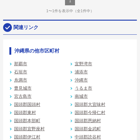
1
1〜1件を表示中
（全1件中）
関連リンク
沖縄県の他市区町村
那覇市
宜野湾市
石垣市
浦添市
糸満市
沖縄市
豊見城市
うるま市
宮古島市
南城市
国頭郡国頭村
国頭郡大宜味村
国頭郡東村
国頭郡今帰仁村
国頭郡本部町
国頭郡恩納村
国頭郡宜野座村
国頭郡金武町
国頭郡伊江村
中頭郡読谷村