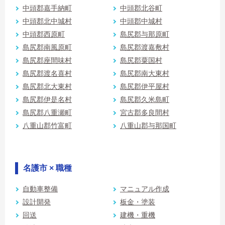
中頭郡嘉手納町
中頭郡北谷町
中頭郡北中城村
中頭郡中城村
中頭郡西原町
島尻郡与那原町
島尻郡南風原町
島尻郡渡嘉敷村
島尻郡座間味村
島尻郡粟国村
島尻郡渡名喜村
島尻郡南大東村
島尻郡北大東村
島尻郡伊平屋村
島尻郡伊是名村
島尻郡久米島町
島尻郡八重瀬町
宮古郡多良間村
八重山郡竹富町
八重山郡与那国町
名護市 × 職種
自動車整備
マニュアル作成
設計開発
板金・塗装
回送
建機・重機