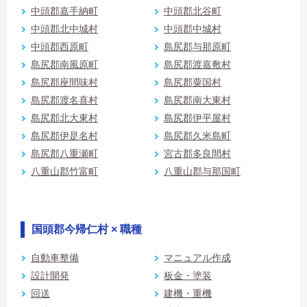
中頭郡嘉手納町
中頭郡北谷町
中頭郡北中城村
中頭郡中城村
中頭郡西原町
島尻郡与那原町
島尻郡南風原町
島尻郡渡嘉敷村
島尻郡座間味村
島尻郡粟国村
島尻郡渡名喜村
島尻郡南大東村
島尻郡北大東村
島尻郡伊平屋村
島尻郡伊是名村
島尻郡久米島町
島尻郡八重瀬町
宮古郡多良間村
八重山郡竹富町
八重山郡与那国町
国頭郡今帰仁村 × 職種
自動車整備
マニュアル作成
設計開発
板金・塗装
回送
建機・重機