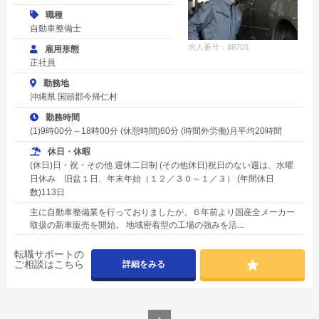
職種
自動車整備士
求人番号：88703
雇用形態
正社員
勤務地
沖縄県 国頭郡今帰仁村
勤務時間
(1)9時00分～18時00分 (休憩時間)60分 (時間外労働)月平均20時間
休日・休暇
(休日)日・祝・その他 週休二日制 (その他休日)祝日のない週は、水曜
日休み 旧盆１日、年末年始（１２／３０～１／３） (年間休日
数)113日
主に自動車整備業を行っておりましたが、６年前より国産全メーカー
取扱の新車販売を開始。 地域密着型の工場の強みを活...
転職サポートの
ご相談はこちら
詳細をみる