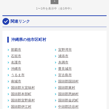
1
1〜1件を表示中
（全1件中）
関連リンク
沖縄県の他市区町村
那覇市
宜野湾市
石垣市
浦添市
名護市
糸満市
沖縄市
豊見城市
うるま市
宮古島市
南城市
国頭郡国頭村
国頭郡大宜味村
国頭郡東村
国頭郡本部町
国頭郡恩納村
国頭郡宜野座村
国頭郡金武町
国頭郡伊江村
中頭郡読谷村