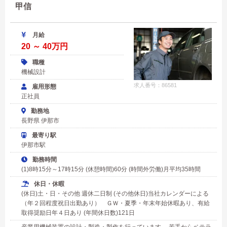
甲信
月給
20 ～ 40万円
職種
機械設計
求人番号：86581
雇用形態
正社員
勤務地
長野県 伊那市
最寄り駅
伊那市駅
勤務時間
(1)8時15分～17時15分 (休憩時間)60分 (時間外労働)月平均35時間
休日・休暇
(休日)土・日・その他 週休二日制 (その他休日)当社カレンダーによる
（年２回程度祝日出勤あり） ＧＷ・夏季・年末年始休暇あり、有給
取得奨励日年４日あり (年間休日数)121日