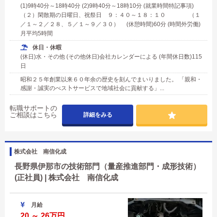
(1)9時40分～18時40分 (2)9時40分～18時10分 (就業時間特記事項)
（２）閑散期の日曜日、祝祭日 ９：４０～１８：１０ （１
／１～２／２８、５／１～９／３０） (休憩時間)60分 (時間外労働)
月平均5時間
休日・休暇
(休日)水・その他 (その他休日)会社カレンダーによる (年間休日数)115
日
昭和２５年創業以来６０年余の歴史を刻んでまいりました。 「親和・
感謝・誠実のべス卜サービスで地域社会に貢献する」...
転職サポートの
ご相談はこちら
詳細をみる
株式会社 南信化成
長野県伊那市の技術部門（量産推進部門・成形技術）
(正社員) | 株式会社 南信化成
月給
20 ～ 26万円