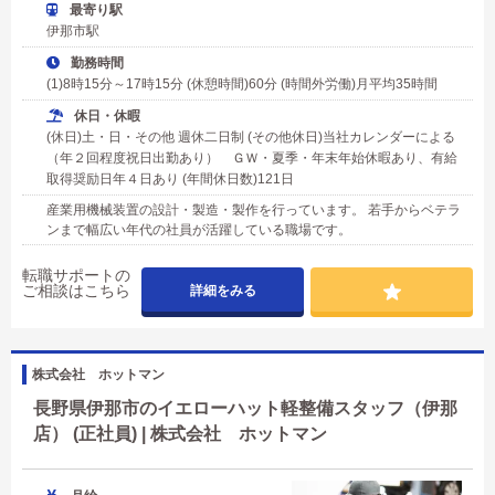
最寄り駅
伊那市駅
勤務時間
(1)8時15分～17時15分 (休憩時間)60分 (時間外労働)月平均35時間
休日・休暇
(休日)土・日・その他 週休二日制 (その他休日)当社カレンダーによる
（年２回程度祝日出勤あり） ＧＷ・夏季・年末年始休暇あり、有給
取得奨励日年４日あり (年間休日数)121日
産業用機械装置の設計・製造・製作を行っています。 若手からベテラ
ンまで幅広い年代の社員が活躍している職場です。
転職サポートの
ご相談はこちら
詳細をみる
株式会社 ホットマン
長野県伊那市のイエローハット軽整備スタッフ（伊那
店） (正社員) | 株式会社 ホットマン