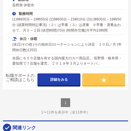
長野県 伊那市
勤務時間
(1)9時00分～18時50分 (2)9時00分～15時10分 (3)13時00分～18時50
分 (就業時間特記事項)（２）は早番（３）は遅番 ※早番・遅番あわ
せて、月０～２回 (休憩時間)70分 (時間外労働)月平均10時間
休日・休暇
(休日)その他 (その他休日)ローテーションにより決定 １０日／月 (年
間休日数)120日
全国に６００店舗を有する国内最大のカー用品店。 長野県・岐阜県・
愛知県で７店舗を運営。 ２０１９年３月よりオートバ...
転職サポートの
ご相談はこちら
詳細をみる
1
1〜11件を表示中
（全11件中）
関連リンク