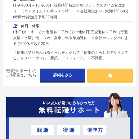
(1)9時00分～18時00分 (就業時間特記事項)フレックスタイム制度あ
り （コアタイム１０時～１５時） ※会社規定あり (休憩時間)60分
(時間外労働)月平均22時間
休日・休暇
(休日)火・水・その他 週休二日制 (その他休日)完全週休２日制（毎週
火曜・水曜）他、ＧＷ、夏季、年末年始連休 ※会社カレンダーによ
る (年間休日数)120日
「信州に笑顔あふれるくらしを」そして「信州のくらしをデザインす
る」をスローガンに「新築」「リフォーム」「不動産」...
転職サポートの
ご相談はこちら
詳細をみる