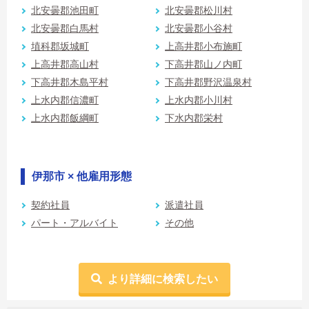
北安曇郡池田町
北安曇郡松川村
北安曇郡白馬村
北安曇郡小谷村
埴科郡坂城町
上高井郡小布施町
上高井郡高山村
下高井郡山ノ内町
下高井郡木島平村
下高井郡野沢温泉村
上水内郡信濃町
上水内郡小川村
上水内郡飯綱町
下水内郡栄村
伊那市 × 他雇用形態
契約社員
派遣社員
パート・アルバイト
その他
より詳細に検索したい