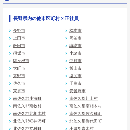
長野県内の他市区町村 × 正社員
長野市
松本市
上田市
岡谷市
飯田市
諏訪市
須坂市
小諸市
駒ヶ根市
中野市
大町市
飯山市
茅野市
塩尻市
佐久市
千曲市
東御市
安曇野市
南佐久郡小海町
南佐久郡川上村
南佐久郡南牧村
南佐久郡南相木村
南佐久郡北相木村
南佐久郡佐久穂町
北佐久郡軽井沢町
北佐久郡御代田町
北佐久郡立科町
小県郡青木村