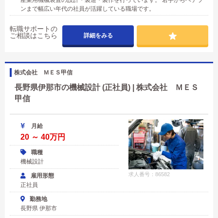
産業用機械装置の設計・製造・製作を行っています。 若手からベテラ
ンまで幅広い年代の社員が活躍している職場です。
転職サポートの
ご相談はこちら
詳細をみる
株式会社 ＭＥＳ甲信
長野県伊那市の機械設計 (正社員) | 株式会社 ＭＥＳ
甲信
月給
20 ～ 40万円
職種
機械設計
求人番号：86582
雇用形態
正社員
勤務地
長野県 伊那市