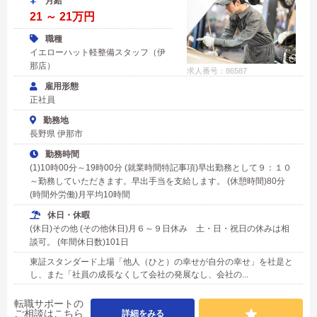
月給
21 ～ 21万円
職種
イエローハット軽整備スタッフ（伊
那店）
求人番号：86587
雇用形態
正社員
勤務地
長野県 伊那市
勤務時間
(1)10時00分～19時00分 (就業時間特記事項)早出勤務として９：１０
～勤務していただきます。早出手当を支給します。 (休憩時間)80分
(時間外労働)月平均10時間
休日・休暇
(休日)その他 (その他休日)月６～９日休み 土・日・祝日の休みは相
談可。 (年間休日数)101日
東証スタンダード上場「他人（ひと）の幸せが自分の幸せ」を社是と
し、また「社員の成長なくして会社の発展なし、会社の...
転職サポートの
ご相談はこちら
詳細をみる