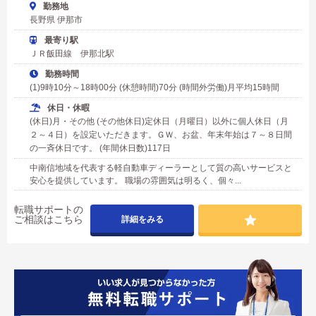
勤務地
長野県 伊那市
最寄り駅
ＪＲ飯田線 伊那北駅
勤務時間
(1)9時10分～18時00分 (休憩時間)70分 (時間外労働)月平均15時間
休日・休暇
(休日)月・その他 (その他休日)定休日（月曜日）以外に個人休日（月
２～４日）を設定いただきます。ＧＷ、お盆、年末年始は７～８日間
の一斉休日です。 (年間休日数)117日
中南信地域を代表する軽自動車ディーラーとして質の高いサービスと
安心を提供しています。 職場の雰囲気は明るく、個々...
転職サポートの
ご相談はこちら
詳細をみる