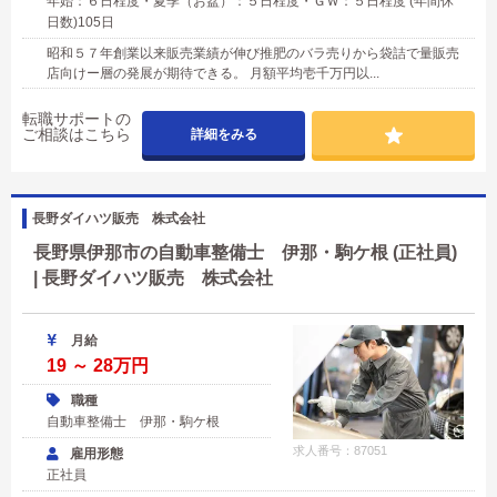
年始：６日程度・夏季（お盆）：５日程度・ＧＷ：５日程度 (年間休
日数)105日
昭和５７年創業以来販売業績が伸び推肥のバラ売りから袋詰で量販売
店向けー層の発展が期待できる。 月額平均壱千万円以...
転職サポートの
ご相談はこちら
詳細をみる
長野ダイハツ販売 株式会社
長野県伊那市の自動車整備士 伊那・駒ケ根 (正社員)
| 長野ダイハツ販売 株式会社
月給
19 ～ 28万円
職種
自動車整備士 伊那・駒ケ根
求人番号：87051
雇用形態
正社員