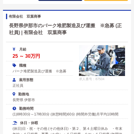
有限会社 双葉商事
長野県伊那市のバーク堆肥製造及び運搬 ※急募 (正
社員) | 有限会社 双葉商事
月給
25 ～ 30万円
職種
バーク堆肥製造及び運搬 ※急募
求人番号：87504
雇用形態
正社員
勤務地
長野県 伊那市
勤務時間
(1)8時30分～17時30分 (休憩時間)60分 (時間外労働)月平均10時間
休日・休暇
(休日)日・祝・その他 (その他休日)・第２、第４土曜日休み ・年末