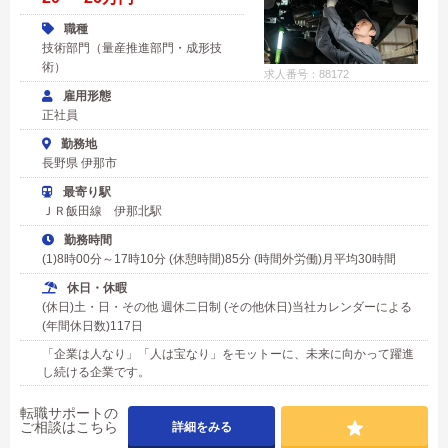
職種
技術部門（量産推進部門・成形技
術）
求人番号：88172
雇用形態
正社員
勤務地
長野県 伊那市
最寄り駅
ＪＲ飯田線 伊那北駅
勤務時間
(1)8時00分～17時10分 (休憩時間)85分 (時間外労働)月平均30時間
休日・休暇
(休日)土・日・その他 週休二日制 (その他休日)当社カレンダーによる
(年間休日数)117日
「企業は人なり」「人は宝なり」をモットーに、未来に向かって躍進
し続ける企業です。
転職サポートの
ご相談はこちら
詳細をみる