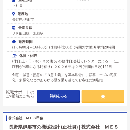
雇用形態
正社員
勤務地
長野県 伊那市
最寄り駅
ＪＲ飯田線 北殿駅
勤務時間
(1)8時00分～16時50分 (休憩時間)60分 (時間外労働)月平均20時間
休日・休暇
(休日)土・日・祝・その他 (その他休日)会社カレンダーによる （土
曜日が出勤になる時有り）２０２６年は２回 (年間休日数)122日
創意・誠意・熱意の「３意主義」を基本理念に、顧客ニーズの高度
化・多様化などのあらゆる壁を乗り越えてお客様に満足抱...
転職サポートの
ご相談はこちら
詳細をみる
株式会社 ＭＥＳ甲信
長野県伊那市の機械設計 (正社員) | 株式会社 ＭＥＳ