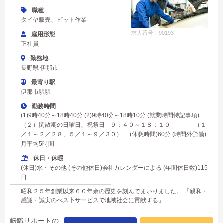
職種
タイヤ販売、ピット作業
求人番号：90193
雇用形態
正社員
勤務地
長野県 伊那市
最寄り駅
伊那市駅駅
勤務時間
(1)9時40分～18時40分 (2)9時40分～18時10分 (就業時間特記事項)
（２）閑散期の日曜日、祝祭日 ９：４０～１８：１０ （１
／１～２／２８、５／１～９／３０） (休憩時間)60分 (時間外労働)
月平均5時間
休日・休暇
(休日)水・その他 (その他休日)会社カレンダーによる (年間休日数)115
日
昭和２５年創業以来６０年余の歴史を刻んでまいりました。 「親和・
感謝・誠実のべス卜サービスで地域社会に貢献する」...
転職サポートの