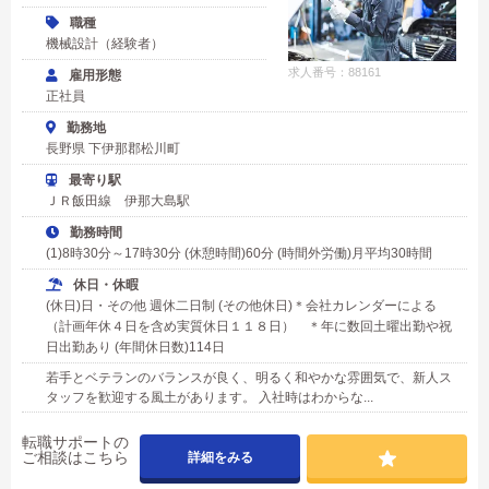
職種
機械設計（経験者）
求人番号：88161
雇用形態
正社員
勤務地
長野県 下伊那郡松川町
最寄り駅
ＪＲ飯田線 伊那大島駅
勤務時間
(1)8時30分～17時30分 (休憩時間)60分 (時間外労働)月平均30時間
休日・休暇
(休日)日・その他 週休二日制 (その他休日)＊会社カレンダーによる
（計画年休４日を含め実質休日１１８日） ＊年に数回土曜出勤や祝
日出勤あり (年間休日数)114日
若手とベテランのバランスが良く、明るく和やかな雰囲気で、新人ス
タッフを歓迎する風土があります。 入社時はわからな...
転職サポートの
ご相談はこちら
詳細をみる