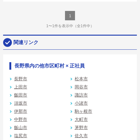
1
1〜1件を表示中
（全1件中）
関連リンク
長野県内の他市区町村 × 正社員
長野市
松本市
上田市
岡谷市
飯田市
諏訪市
須坂市
小諸市
伊那市
駒ヶ根市
中野市
大町市
飯山市
茅野市
塩尻市
佐久市