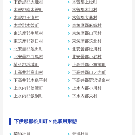
下伊那郡大鹿村
木曽郡上松町
木曽郡南木曽町
木曽郡木祖村
木曽郡王滝村
木曽郡大桑村
木曽郡木曽町
東筑摩郡麻績村
東筑摩郡生坂村
東筑摩郡山形村
東筑摩郡朝日村
東筑摩郡筑北村
北安曇郡池田町
北安曇郡松川村
北安曇郡白馬村
北安曇郡小谷村
埴科郡坂城町
上高井郡小布施町
上高井郡高山村
下高井郡山ノ内町
下高井郡木島平村
下高井郡野沢温泉村
上水内郡信濃町
上水内郡小川村
上水内郡飯綱町
下水内郡栄村
下伊那郡松川町 × 他雇用形態
契約社員
派遣社員