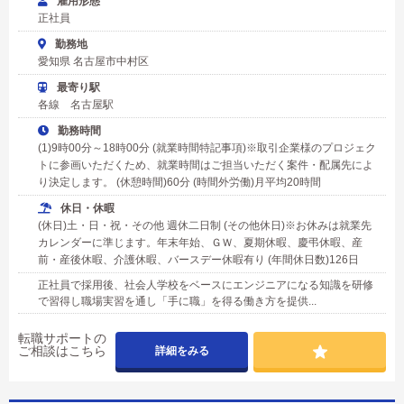
雇用形態
正社員
勤務地
愛知県 名古屋市中村区
最寄り駅
各線 名古屋駅
勤務時間
(1)9時00分～18時00分 (就業時間特記事項)※取引企業様のプロジェク
トに参画いただくため、就業時間はご担当いただく案件・配属先によ
り決定します。 (休憩時間)60分 (時間外労働)月平均20時間
休日・休暇
(休日)土・日・祝・その他 週休二日制 (その他休日)※お休みは就業先
カレンダーに準じます。年末年始、ＧＷ、夏期休暇、慶弔休暇、産
前・産後休暇、介護休暇、バースデー休暇有り (年間休日数)126日
正社員で採用後、社会人学校をベースにエンジニアになる知識を研修
で習得し職場実習を通し「手に職」を得る働き方を提供...
転職サポートの
ご相談はこちら
詳細をみる