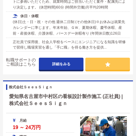
トに参画いただくため、就業時間はご担当いただく案件・配属先によ
り決定します。 (休憩時間)60分 (時間外労働)月平均20時間
休日・休暇
(休日)土・日・祝・その他 週休二日制 (その他休日)※お休みは就業先
カレンダーに準じます。年末年始、ＧＷ、夏期休暇、慶弔休暇、産
前・産後休暇、介護休暇、バースデー休暇有り (年間休日数)126日
正社員で採用後、社会人学校をベースにエンジニアになる知識を研修
で習得し職場実習を通し「手に職」を得る働き方を提供...
転職サポートの
ご相談はこちら
詳細をみる
株式会社ＳｅｅｓＳｉｇｎ
愛知県名古屋市中村区の看板設計製作施工 (正社員) |
株式会社ＳｅｅｓＳｉｇｎ
月給
19 ～ 24万円