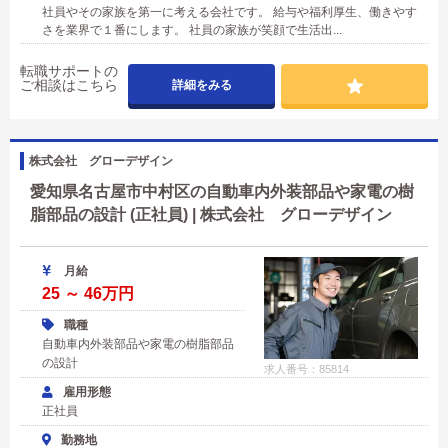
社員やその家族を第一に考える会社です。 給与や福利厚生、働きやす
さを業界で１番にします。 社員の家族が笑顔で生活出...
転職サポートの
ご相談はこちら
詳細をみる
株式会社 グローデザイン
愛知県名古屋市中村区の自動車内外装部品や家電の樹
脂部品の設計 (正社員) | 株式会社 グローデザイン
月給
25 ～ 46万円
職種
自動車内外装部品や家電の樹脂部品
の設計
求人番号：85814
雇用形態
正社員
勤務地