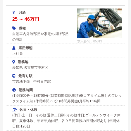
月給
25 ～ 46万円
職種
自動車内外装部品や家電の樹脂部品
の設計
求人番号：85813
雇用形態
正社員
勤務地
愛知県 名古屋市中村区
最寄り駅
市営地下鉄 中村日赤駅
勤務時間
(1)9時00分～18時00分 (就業時間特記事項)※コアタイム無しのフレッ
クスタイム制 (休憩時間)60分 (時間外労働)月平均15時間
休日・休暇
(休日)土・日・その他 週休二日制 (その他休日)ゴールデンウイーク休
暇、夏季休暇、年末年始休暇、各９日間前後の長期休暇あり (年間休
日数)120日