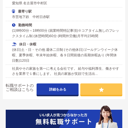
愛知県 名古屋市中村区
最寄り駅
市営地下鉄 中村日赤駅
勤務時間
(1)9時00分～18時00分 (就業時間特記事項)※コアタイム無しのフレッ
クスタイム制 (休憩時間)60分 (時間外労働)月平均15時間
休日・休暇
(休日)土・日・その他 週休二日制 (その他休日)ゴールデンウイーク休
暇、夏季休暇、年末年始休暇、各９日間前後の長期休暇あり (年間休
日数)120日
社員やその家族を第一に考える会社です。 給与や福利厚生、働きやす
さを業界で１番にします。 社員の家族が笑顔で生活出...
転職サポートの
ご相談はこちら
詳細をみる