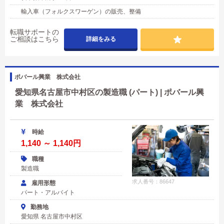
輸入車（フォルクスワーゲン）の販売、整備
転職サポートの
ご相談はこちら
詳細をみる
ポバール興業 株式会社
愛知県名古屋市中村区の製造職 (パート) | ポバール興
業 株式会社
時給
1,140 ～ 1,140円
職種
製造職
求人番号：86647
雇用形態
パート・アルバイト
勤務地
愛知県 名古屋市中村区