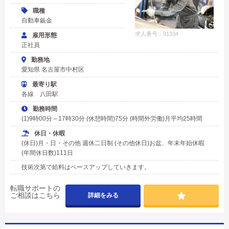
職種
自動車鈑金
求人番号：91334
雇用形態
正社員
勤務地
愛知県 名古屋市中村区
最寄り駅
各線 八田駅
勤務時間
(1)9時00分～17時30分 (休憩時間)75分 (時間外労働)月平均25時間
休日・休暇
(休日)月・日・その他 週休二日制 (その他休日)お盆、年末年始休暇
(年間休日数)111日
技術次第で給料はベースアップしていきます。
転職サポートの
ご相談はこちら
詳細をみる