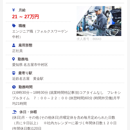
月給
21 ～ 27万円
職種
エンジニア職（フォルクスワーゲン
中村）
求人番号：86643
雇用形態
正社員
勤務地
愛知県 名古屋市中村区
最寄り駅
近鉄名古屋 黄金駅
勤務時間
(1)9時30分～18時30分 (就業時間特記事項)コアタイムなし フレキシ
ブルタイム ７：００～２２：００ (休憩時間)60分 (時間外労働)月平
均21時間
休日・休暇
(休日)月・その他 (その他休日)月曜定休を含め毎月定められた日数
（月に９日以上） ※社内カレンダーに基づく年間休日数１２０日
(年間休日数)120日