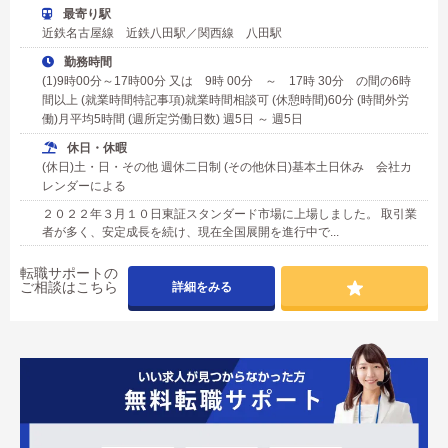
最寄り駅
近鉄名古屋線 近鉄八田駅／関西線 八田駅
勤務時間
(1)9時00分～17時00分 又は 9時 00分 ～ 17時 30分 の間の6時
間以上 (就業時間特記事項)就業時間相談可 (休憩時間)60分 (時間外労
働)月平均5時間 (週所定労働日数) 週5日 ～ 週5日
休日・休暇
(休日)土・日・その他 週休二日制 (その他休日)基本土日休み 会社カ
レンダーによる
２０２２年３月１０日東証スタンダード市場に上場しました。 取引業
者が多く、安定成長を続け、現在全国展開を進行中で...
転職サポートの
ご相談はこちら
詳細をみる