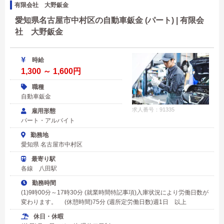
有限会社 大野鈑金
愛知県名古屋市中村区の自動車鈑金 (パート) | 有限会
社 大野鈑金
時給
1,300 ～ 1,600円
職種
自動車鈑金
求人番号：91335
雇用形態
パート・アルバイト
勤務地
愛知県 名古屋市中村区
最寄り駅
各線 八田駅
勤務時間
(1)9時00分～17時30分 (就業時間特記事項)入庫状況により労働日数が
変わります。 (休憩時間)75分 (週所定労働日数)週1日 以上
休日・休暇