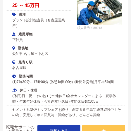
25 ～ 45万円
職種
プラント設計担当員（名古屋営業
所）
求人番号：89218
雇用形態
正社員
勤務地
愛知県 名古屋市中村区
最寄り駅
名古屋駅
勤務時間
(1)7時30分～17時00分 (休憩時間)90分 (時間外労働)月平均5時間
休日・休暇
(休日)日・祝・その他 (その他休日)会社カレンダーによる 夏季休
暇・年末年始休暇・会社創立記念日 (年間休日数)105日
セメント系築炉トップシェアを誇り、創業６５年黒字経営継続中！そ
の為、安定して年２回賞与・昇給があり、どんどん昇給...
転職サポートの