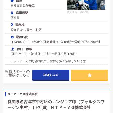
職種
看板設計製作施工
求人番号：87532
雇用形態
正社員
勤務地
愛知県 名古屋市中村区
勤務時間
(1)9時00分～18時00分 (休憩時間)60分 (時間外労働)月平均20時間
休日・休暇
(休日)土・日・祝 週休二日制 (年間休日数)125日
アットホーム的な雰囲気で、女性が多く活躍しています
転職サポートの
ご相談はこちら
詳細をみる
ＮＴＰ－ＶＧ株式会社
愛知県名古屋市中村区のエンジニア職（フォルクスワ
ーゲン中村） (正社員) | ＮＴＰ－ＶＧ株式会社