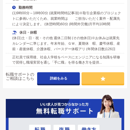
勤務時間
(1)9時00分～18時00分 (就業時間特記事項)※取引企業様のプロジェク
トに参画いただくため、就業時間は ご担当いただく案件・配属先
により決定します。 (休憩時間)60分 (時間外労働)月平均10時間
休日・休暇
(休日)土・日・祝・その他 週休二日制 (その他休日)※お休みは就業先
カレンダーに準じます。年末年始、ＧＷ、夏期休 暇、慶弔休暇、産
前・産後休暇、介護休暇、バースデー休暇アリ (年間休日数)126日
正社員で採用後、社会人学校をベースにエンジニアになる知識を研修
で習得し職場実習を通し「手に職」を得る働き方を提供...
転職サポートの
ご相談はこちら
詳細をみる