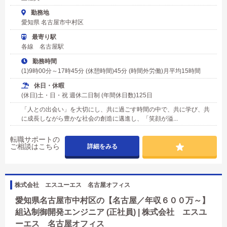
勤務地
愛知県 名古屋市中村区
最寄り駅
各線 名古屋駅
勤務時間
(1)9時00分～17時45分 (休憩時間)45分 (時間外労働)月平均15時間
休日・休暇
(休日)土・日・祝 週休二日制 (年間休日数)125日
「人との出会い」を大切にし、共に過ごす時間の中で、共に学び、共
に成長しながら豊かな社会の創造に邁進し、「笑顔が溢...
転職サポートの
ご相談はこちら
詳細をみる
株式会社 エスユーエス 名古屋オフィス
愛知県名古屋市中村区の【名古屋／年収６００万～】
組込制御開発エンジニア (正社員) | 株式会社 エスユ
ーエス 名古屋オフィス