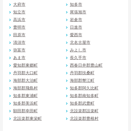
大府市
知多市
知立市
尾張旭市
高浜市
岩倉市
豊明市
日進市
田原市
愛西市
清須市
北名古屋市
弥富市
みよし市
あま市
長久手市
愛知郡東郷町
西春日井郡豊山町
丹羽郡大口町
丹羽郡扶桑町
海部郡大治町
海部郡蟹江町
海部郡飛島村
知多郡阿久比町
知多郡東浦町
知多郡南知多町
知多郡美浜町
知多郡武豊町
額田郡幸田町
北設楽郡設楽町
北設楽郡東栄町
北設楽郡豊根村