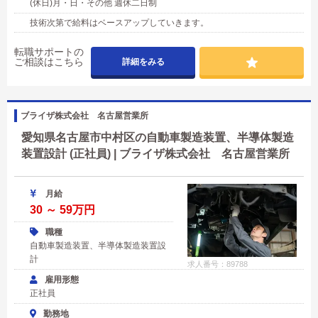
(休日)月・日・その他 週休二日制
技術次第で給料はベースアップしていきます。
転職サポートの
ご相談はこちら
詳細をみる
ブライザ株式会社 名古屋営業所
愛知県名古屋市中村区の自動車製造装置、半導体製造
装置設計 (正社員) | ブライザ株式会社 名古屋営業所
月給
30 ～ 59万円
職種
自動車製造装置、半導体製造装置設
計
求人番号：89788
雇用形態
正社員
勤務地