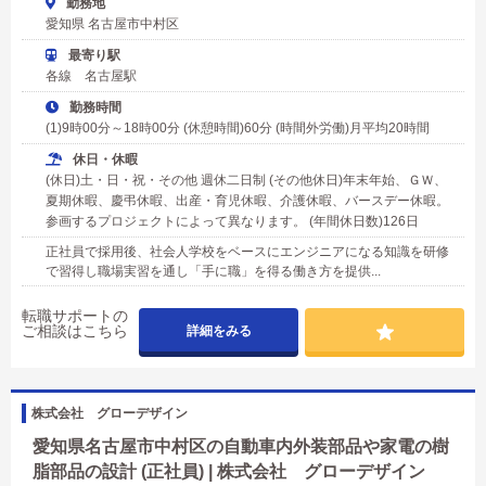
勤務地
愛知県 名古屋市中村区
最寄り駅
各線 名古屋駅
勤務時間
(1)9時00分～18時00分 (休憩時間)60分 (時間外労働)月平均20時間
休日・休暇
(休日)土・日・祝・その他 週休二日制 (その他休日)年末年始、ＧＷ、
夏期休暇、慶弔休暇、出産・育児休暇、介護休暇、バースデー休暇。
参画するプロジェクトによって異なります。 (年間休日数)126日
正社員で採用後、社会人学校をベースにエンジニアになる知識を研修
で習得し職場実習を通し「手に職」を得る働き方を提供...
転職サポートの
ご相談はこちら
詳細をみる
株式会社 グローデザイン
愛知県名古屋市中村区の自動車内外装部品や家電の樹
脂部品の設計 (正社員) | 株式会社 グローデザイン