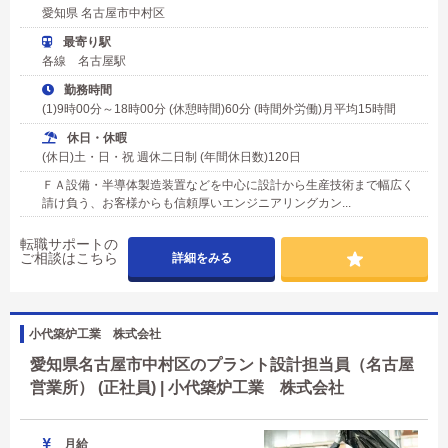
愛知県 名古屋市中村区
最寄り駅
各線 名古屋駅
勤務時間
(1)9時00分～18時00分 (休憩時間)60分 (時間外労働)月平均15時間
休日・休暇
(休日)土・日・祝 週休二日制 (年間休日数)120日
ＦＡ設備・半導体製造装置などを中心に設計から生産技術まで幅広く
請け負う、お客様からも信頼厚いエンジニアリングカン...
転職サポートの
ご相談はこちら
詳細をみる
小代築炉工業 株式会社
愛知県名古屋市中村区のプラント設計担当員（名古屋
営業所） (正社員) | 小代築炉工業 株式会社
月給