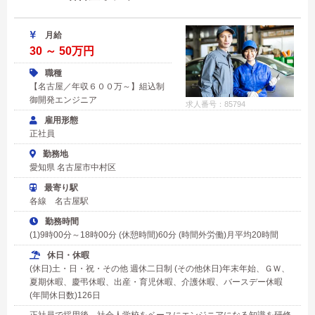
月給
30 ～ 50万円
職種
【名古屋／年収６００万～】組込制
御開発エンジニア
求人番号：85794
雇用形態
正社員
勤務地
愛知県 名古屋市中村区
最寄り駅
各線 名古屋駅
勤務時間
(1)9時00分～18時00分 (休憩時間)60分 (時間外労働)月平均20時間
休日・休暇
(休日)土・日・祝・その他 週休二日制 (その他休日)年末年始、ＧＷ、
夏期休暇、慶弔休暇、出産・育児休暇、介護休暇、バースデー休暇
(年間休日数)126日
正社員で採用後、社会人学校をベースにエンジニアになる知識を研修